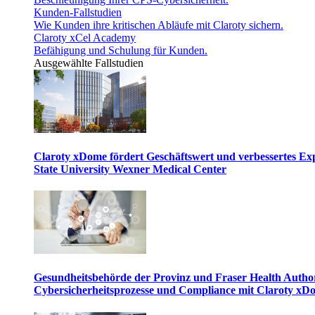
Kunden-Fallstudien
Wie Kunden ihre kritischen Abläufe mit Claroty sichern.
Claroty xCel Academy
Befähigung und Schulung für Kunden.
Ausgewählte Fallstudien
Claroty xDome fördert Geschäftswert und verbessertes E
State University Wexner Medical Center
Gesundheitsbehörde der Provinz und Fraser Health Author
Cybersicherheitsprozesse und Compliance mit Claroty xD