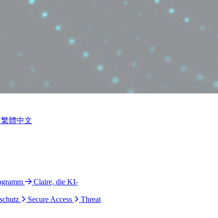
繁體中文
rogramm
Claire, die KI-
schutz
Secure Access
Threat