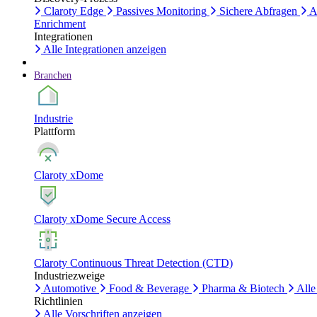
Claroty Edge
Passives Monitoring
Sichere Abfragen
A
Enrichment
Integrationen
Alle Integrationen anzeigen
Branchen
Industrie
Plattform
Claroty xDome
Claroty xDome Secure Access
Claroty Continuous Threat Detection (CTD)
Industriezweige
Automotive
Food & Beverage
Pharma & Biotech
Alle
Richtlinien
Alle Vorschriften anzeigen