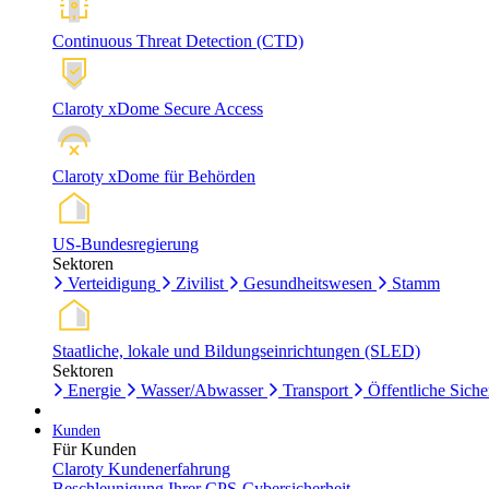
Continuous Threat Detection (CTD)
Claroty xDome Secure Access
Claroty xDome für Behörden
US-Bundesregierung
Sektoren
Verteidigung
Zivilist
Gesundheitswesen
Stamm
Staatliche, lokale und Bildungseinrichtungen (SLED)
Sektoren
Energie
Wasser/Abwasser
Transport
Öffentliche Siche
Kunden
Für Kunden
Claroty Kundenerfahrung
Beschleunigung Ihrer CPS-Cybersicherheit.