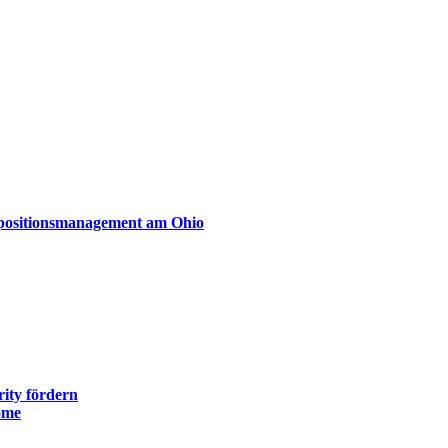
xpositionsmanagement am Ohio
ity fördern
ome