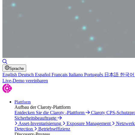
Suche umschalten
Sprache
English
Deutsch
Español
Français
Italiano
Português
日本語
한국어
Live-Demo vereinbaren
Plattform
Aufbau der Claroty-Plattform
Entdecken Sie die Claroty -Plattform
Claroty CPS-Schutzp
Sicherheitsbeauftragte
Asset-Inventarisierung
Exposure Management
Netzwerk
Detection
Betriebseffizienz
Discovery-Prozess