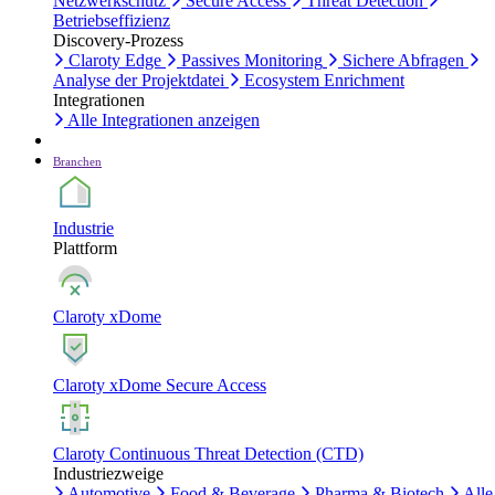
Netzwerkschutz
Secure Access
Threat Detection
Betriebseffizienz
Discovery-Prozess
Claroty Edge
Passives Monitoring
Sichere Abfragen
Analyse der Projektdatei
Ecosystem Enrichment
Integrationen
Alle Integrationen anzeigen
Branchen
Industrie
Plattform
Claroty xDome
Claroty xDome Secure Access
Claroty Continuous Threat Detection (CTD)
Industriezweige
Automotive
Food & Beverage
Pharma & Biotech
Alle