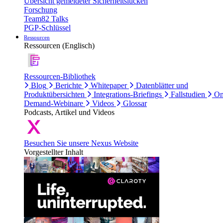
Übersicht gemeldeter Sicherheitslücken
Forschung
Team82 Talks
PGP-Schlüssel
Ressourcen
Ressourcen (Englisch)
Ressourcen-Bibliothek
Blog
Berichte
Whitepaper
Datenblätter und
Produktübersichten
Integrations-Briefings
Fallstudien
On
Demand-Webinare
Videos
Glossar
Podcasts, Artikel und Videos
Besuchen Sie unsere Nexus Website
Vorgestellter Inhalt