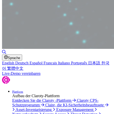
Suche umschalten
Sprache
English
Deutsch
Español
Français
Italiano
Português
日本語
한국
어
繁體中文
Live-Demo vereinbaren
Plattform
Aufbau der Claroty-Plattform
Entdecken Sie die Claroty -Plattform
Claroty CPS-
Schutzprogramm
Claire, die KI-Sicherheitsbeauftragte
Asset-Inventarisierung
Exposure Management