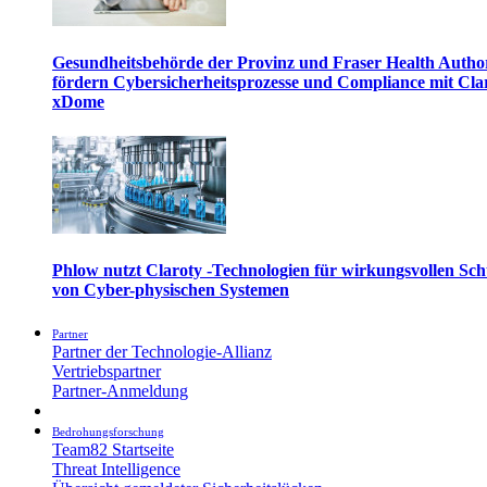
Gesundheitsbehörde der Provinz und Fraser Health Autho
fördern Cybersicherheitsprozesse und Compliance mit Cla
xDome
Phlow nutzt Claroty -Technologien für wirkungsvollen Sch
von Cyber-physischen Systemen
Partner
Partner der Technologie-Allianz
Vertriebspartner
Partner-Anmeldung
Bedrohungsforschung
Team82 Startseite
Threat Intelligence