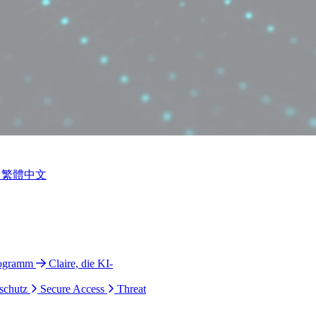
繁體中文
rogramm
Claire, die KI-
schutz
Secure Access
Threat