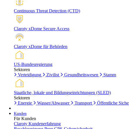
Continuous Threat Detection (CTD)
Claroty xDome Secure Access
Claroty xDome für Behörden
US-Bundesregierung
Sektoren
Verteidigung
Zivilist
Gesundheitswesen
Stamm
Staatliche, lokale und Bildungseinrichtungen (SLED)
Sektoren
Energie
Wasser/Abwasser
Transport
Öffentliche Siche
Kunden
Für Kunden
Claroty Kundenerfahrung
Beschleunigung Ihrer CPS-Cybersicherheit.