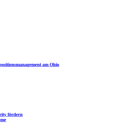
xpositionsmanagement am Ohio
ity fördern
ome