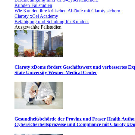
Kunden-Fallstudien
Wie Kunden ihre kritischen Abläufe mit Claroty sichern.
Claroty xCel Academy
Befähigung und Schulung für Kunden.
Ausgewählte Fallstudien
Claroty xDome fördert Geschäftswert und verbessertes E
State University Wexner Medical Center
Gesundheitsbehörde der Provinz und Fraser Health Author
Cybersicherheitsprozesse und Compliance mit Claroty xD