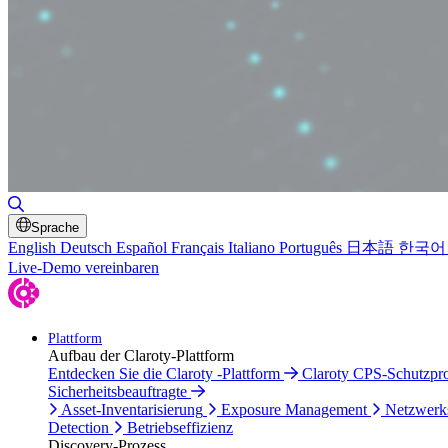
Suche umschalten
Sprache
English
Deutsch
Español
Français
Italiano
Português
日本語
한국어
Live-Demo vereinbaren
Plattform
Aufbau der Claroty-Plattform
Entdecken Sie die Claroty -Plattform
Claroty CPS-Schutzp
Sicherheitsbeauftragte
Asset-Inventarisierung
Exposure Management
Netzwerk
Detection
Betriebseffizienz
Discovery-Prozess