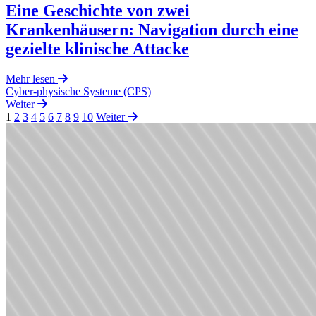
Eine Geschichte von zwei
Krankenhäusern: Navigation durch eine
gezielte klinische Attacke
Mehr lesen
Cyber-physische Systeme (CPS)
Weiter
1
2
3
4
5
6
7
8
9
10
Weiter