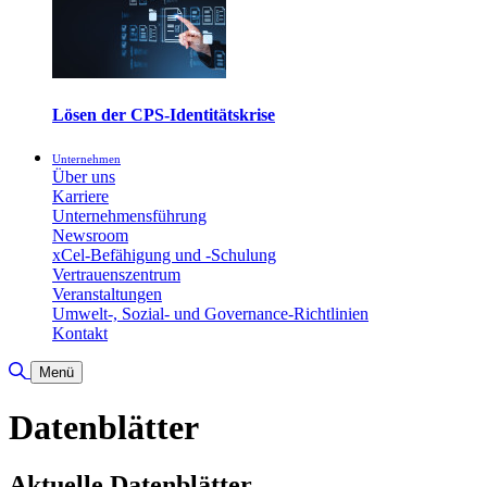
Lösen der CPS-Identitätskrise
Unternehmen
Über uns
Karriere
Unternehmensführung
Newsroom
xCel-Befähigung und -Schulung
Vertrauenszentrum
Veranstaltungen
Umwelt-, Sozial- und Governance-Richtlinien
Kontakt
Suche umschalten
Menü
Datenblätter
Aktuelle Datenblätter