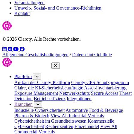
Veranstaltungen
Umwelt-, Sozial- und Governance-Richtlinien
Kontakt
© 2026 Claroty. Alle Rechte vorbehalten.
LinkedIn
Twitter
YouTube
Facebook
Allgemeine Geschäftsbedingungen
/
Datenschutzrichtlinie
Menü schließen
Plattform
Aufbau der Claroty-Plattform
Claroty CPS-Schutzprogramm
Claire, die KI-Sicherheitsbeauftragte
Asset-Inventarisierung
Exposure Management
Netzwerkschutz
Secure Access
Threat
Detection
Betriebseffizienz
Integrationen
Branchen
Industielle Cybersicherheit
Automotive
Food & Beverage
Pharma & Biotech
View All Industrial Verticals
Cybersicherheit im Gesundheitswesen
Kommerzielle
Cybersicherheit
Rechenzentren
Einzelhandel
View All
Commercial Verticals