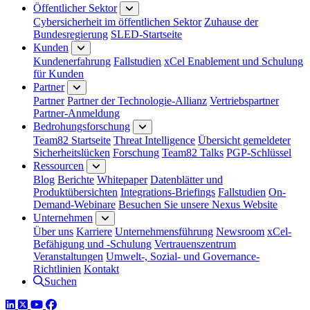
Öffentlicher Sektor
Cybersicherheit im öffentlichen Sektor
Zuhause der
Bundesregierung
SLED-Startseite
Kunden
Kundenerfahrung
Fallstudien
xCel Enablement und Schulung
für Kunden
Partner
Partner
Partner der Technologie-Allianz
Vertriebspartner
Partner-Anmeldung
Bedrohungsforschung
Team82 Startseite
Threat Intelligence
Übersicht gemeldeter
Sicherheitslücken
Forschung
Team82 Talks
PGP-Schlüssel
Ressourcen
Blog
Berichte
Whitepaper
Datenblätter und
Produktübersichten
Integrations-Briefings
Fallstudien
On-
Demand-Webinare
Besuchen Sie unsere Nexus Website
Unternehmen
Über uns
Karriere
Unternehmensführung
Newsroom
xCel-
Befähigung und -Schulung
Vertrauenszentrum
Veranstaltungen
Umwelt-, Sozial- und Governance-
Richtlinien
Kontakt
Suchen
LinkedIn
Twitter
YouTube
Facebook