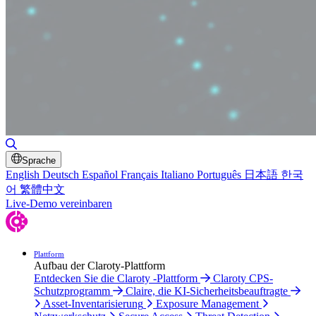
Suche umschalten
Sprache
English
Deutsch
Español
Français
Italiano
Português
日本語
한국
어
繁體中文
Live-Demo vereinbaren
Plattform
Aufbau der Claroty-Plattform
Entdecken Sie die Claroty -Plattform
Claroty CPS-
Schutzprogramm
Claire, die KI-Sicherheitsbeauftragte
Asset-Inventarisierung
Exposure Management