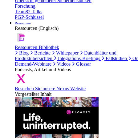
Übersicht gemeldeter Sicherheitslücken
Forschung
Team82 Talks
PGP-Schlüssel
Ressourcen
Ressourcen (Englisch)
Ressourcen-Bibliothek
Blog
Berichte
Whitepaper
Datenblätter und
Produktübersichten
Integrations-Briefings
Fallstudien
On
Demand-Webinare
Videos
Glossar
Podcasts, Artikel und Videos
Besuchen Sie unsere Nexus Website
Vorgestellter Inhalt