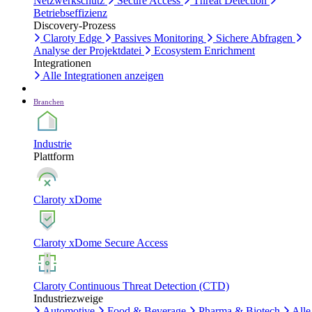
Netzwerkschutz
Secure Access
Threat Detection
Betriebseffizienz
Discovery-Prozess
Claroty Edge
Passives Monitoring
Sichere Abfragen
Analyse der Projektdatei
Ecosystem Enrichment
Integrationen
Alle Integrationen anzeigen
Branchen
Industrie
Plattform
Claroty xDome
Claroty xDome Secure Access
Claroty Continuous Threat Detection (CTD)
Industriezweige
Automotive
Food & Beverage
Pharma & Biotech
Alle