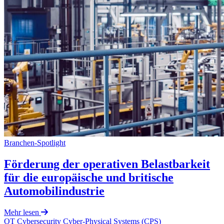
Branchen-Spotlight
Förderung der operativen Belastbarkeit
für die europäische und britische
Automobilindustrie
Mehr lesen
OT Cybersecurity
Cyber-Physical Systems (CPS)