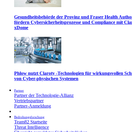
Gesundheitsbehörde der Provinz und Fraser Health Autho
fördern Cybersicherheitsprozesse und Compliance mit Cla
xDome
Phlow nutzt Claroty -Technologien für wirkungsvollen Sch
von Cyber-physischen Systemen
Partner
Partner der Technologie-Allianz
Vertriebspartner
Partner-Anmeldung
Bedrohungsforschung
Team82 Startseite
Threat Intelligence