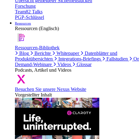
Übersicht gemeldeter Sicherheitslücken
Forschung
Team82 Talks
PGP-Schlüssel
Ressourcen
Ressourcen (Englisch)
Ressourcen-Bibliothek
Blog
Berichte
Whitepaper
Datenblätter und
Produktübersichten
Integrations-Briefings
Fallstudien
On
Demand-Webinare
Videos
Glossar
Podcasts, Artikel und Videos
Besuchen Sie unsere Nexus Website
Vorgestellter Inhalt