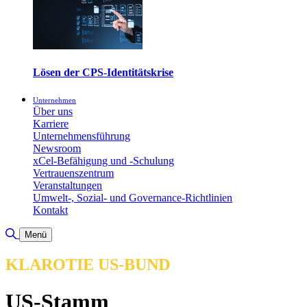
Lösen der CPS-Identitätskrise
Unternehmen
Über uns
Karriere
Unternehmensführung
Newsroom
xCel-Befähigung und -Schulung
Vertrauenszentrum
Veranstaltungen
Umwelt-, Sozial- und Governance-Richtlinien
Kontakt
Suche umschalten
Menü
KLAROTIE US-BUND
US-Stamm