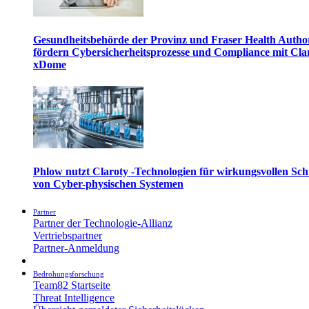
Gesundheitsbehörde der Provinz und Fraser Health Autho
fördern Cybersicherheitsprozesse und Compliance mit Cla
xDome
Phlow nutzt Claroty -Technologien für wirkungsvollen Sch
von Cyber-physischen Systemen
Partner
Partner der Technologie-Allianz
Vertriebspartner
Partner-Anmeldung
Bedrohungsforschung
Team82 Startseite
Threat Intelligence