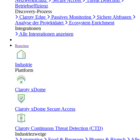
Netzwerkschutz
Secure Access
Threat Detection
Betriebseffizienz
Discovery-Prozess
Claroty Edge
Passives Monitoring
Sichere Abfragen
Analyse der Projektdatei
Ecosystem Enrichment
Integrationen
Alle Integrationen anzeigen
Branchen
Industrie
Plattform
Claroty xDome
Claroty xDome Secure Access
Claroty Continuous Threat Detection (CTD)
Industriezweige
Automotive
Food & Beverage
Pharma & Biotech
Alle