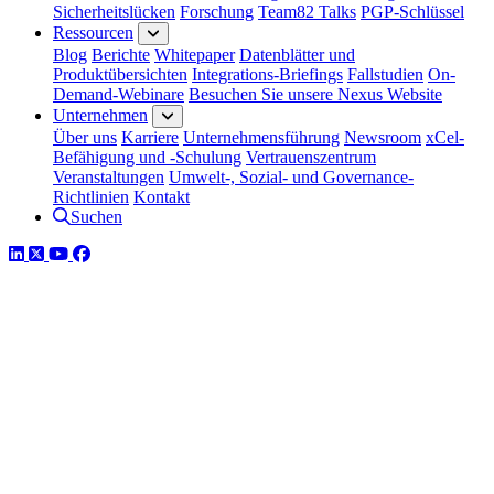
Sicherheitslücken
Forschung
Team82 Talks
PGP-Schlüssel
Ressourcen
Blog
Berichte
Whitepaper
Datenblätter und
Produktübersichten
Integrations-Briefings
Fallstudien
On-
Demand-Webinare
Besuchen Sie unsere Nexus Website
Unternehmen
Über uns
Karriere
Unternehmensführung
Newsroom
xCel-
Befähigung und -Schulung
Vertrauenszentrum
Veranstaltungen
Umwelt-, Sozial- und Governance-
Richtlinien
Kontakt
Suchen
LinkedIn
Twitter
YouTube
Facebook