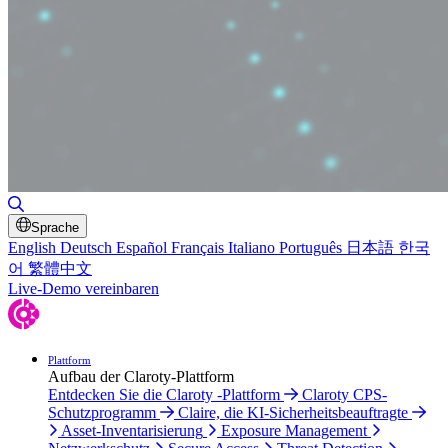
Suche umschalten
Sprache
English
Deutsch
Español
Français
Italiano
Português
日本語
한국
어
繁體中文
Live-Demo vereinbaren
Plattform
Aufbau der Claroty-Plattform
Entdecken Sie die Claroty -Plattform
Claroty CPS-
Schutzprogramm
Claire, die KI-Sicherheitsbeauftragte
Asset-Inventarisierung
Exposure Management