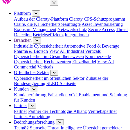
Menü schließen
Plattform
Aufbau der Claroty-Plattform
Claroty CPS-Schutzprogramm
Claire, die KI-Sicherheitsbeauftragte
Asset-Inventarisierung
Exposure Management
Netzwerkschutz
Secure Access
Threat
Detection
Betriebseffizienz
Integrationen
Branchen
Industielle Cybersicherheit
Automotive
Food & Beverage
Pharma & Biotech
View All Industrial Verticals
Cybersicherheit im Gesundheitswesen
Kommerzielle
Cybersicherheit
Rechenzentren
Einzelhandel
View All
Commercial Verticals
Öffentlicher Sektor
Cybersicherheit im öffentlichen Sektor
Zuhause der
Bundesregierung
SLED-Startseite
Kunden
Kundenerfahrung
Fallstudien
xCel Enablement und Schulung
für Kunden
Partner
Partner
Partner der Technologie-Allianz
Vertriebspartner
Partner-Anmeldung
Bedrohungsforschung
Team82 Startseite
Threat Intelligence
Übersicht gemeldeter