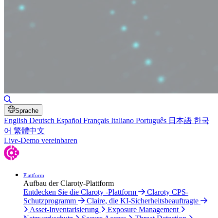
Suche umschalten
Sprache
English
Deutsch
Español
Français
Italiano
Português
日本語
한국
어
繁體中文
Live-Demo vereinbaren
Plattform
Aufbau der Claroty-Plattform
Entdecken Sie die Claroty -Plattform
Claroty CPS-
Schutzprogramm
Claire, die KI-Sicherheitsbeauftragte
Asset-Inventarisierung
Exposure Management