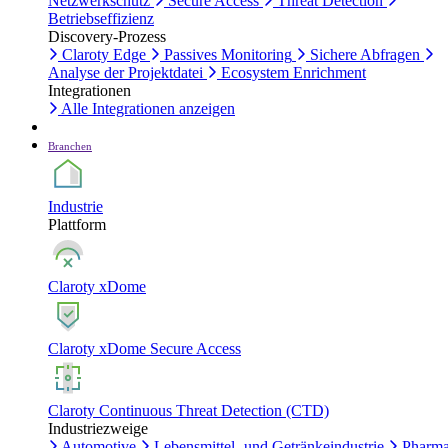
Netzwerkschutz
Secure Access
Threat Detection
Betriebseffizienz
Discovery-Prozess
Claroty Edge
Passives Monitoring
Sichere Abfragen
Analyse der Projektdatei
Ecosystem Enrichment
Integrationen
Alle Integrationen anzeigen
Branchen
Industrie
Plattform
Claroty xDome
Claroty xDome Secure Access
Claroty Continuous Threat Detection (CTD)
Industriezweige
Automotive
Lebensmittel- und Getränkeindustrie
Pharma