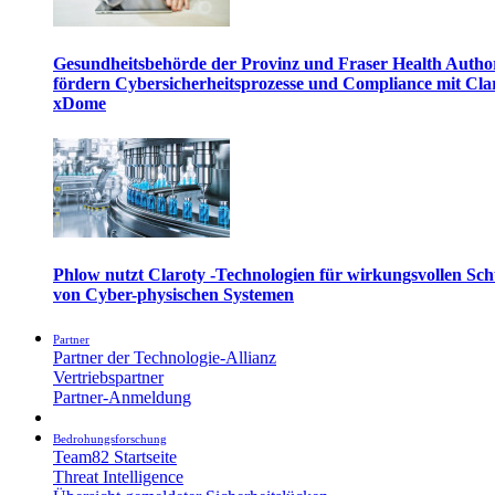
Gesundheitsbehörde der Provinz und Fraser Health Autho
fördern Cybersicherheitsprozesse und Compliance mit Cla
xDome
Phlow nutzt Claroty -Technologien für wirkungsvollen Sch
von Cyber-physischen Systemen
Partner
Partner der Technologie-Allianz
Vertriebspartner
Partner-Anmeldung
Bedrohungsforschung
Team82 Startseite
Threat Intelligence