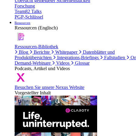
Übersicht gemeldeter Sicherheitslücken
Forschung
Team82 Talks
PGP-Schlüssel
Ressourcen
Ressourcen (Englisch)
Ressourcen-Bibliothek
Blog
Berichte
Whitepaper
Datenblätter und
Produktübersichten
Integrations-Briefings
Fallstudien
On
Demand-Webinare
Videos
Glossar
Podcasts, Artikel und Videos
Besuchen Sie unsere Nexus Website
Vorgestellter Inhalt