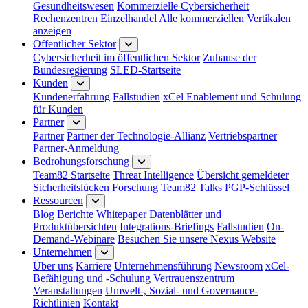
Gesundheitswesen
Kommerzielle Cybersicherheit
Rechenzentren
Einzelhandel
Alle kommerziellen Vertikalen
anzeigen
Öffentlicher Sektor
Cybersicherheit im öffentlichen Sektor
Zuhause der
Bundesregierung
SLED-Startseite
Kunden
Kundenerfahrung
Fallstudien
xCel Enablement und Schulung
für Kunden
Partner
Partner
Partner der Technologie-Allianz
Vertriebspartner
Partner-Anmeldung
Bedrohungsforschung
Team82 Startseite
Threat Intelligence
Übersicht gemeldeter
Sicherheitslücken
Forschung
Team82 Talks
PGP-Schlüssel
Ressourcen
Blog
Berichte
Whitepaper
Datenblätter und
Produktübersichten
Integrations-Briefings
Fallstudien
On-
Demand-Webinare
Besuchen Sie unsere Nexus Website
Unternehmen
Über uns
Karriere
Unternehmensführung
Newsroom
xCel-
Befähigung und -Schulung
Vertrauenszentrum
Veranstaltungen
Umwelt-, Sozial- und Governance-
Richtlinien
Kontakt