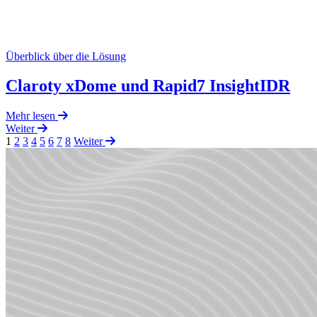
Überblick über die Lösung
Claroty xDome und Rapid7 InsightIDR
Mehr lesen
Weiter
1
2
3
4
5
6
7
8
Weiter