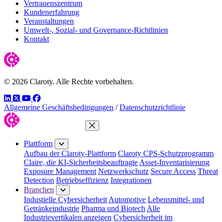
Vertrauenszentrum
Kundenerfahrung
Veranstaltungen
Umwelt-, Sozial- und Governance-Richtlinien
Kontakt
© 2026 Claroty. Alle Rechte vorbehalten.
LinkedIn
Twitter
YouTube
Facebook
Allgemeine Geschäftsbedingungen
/
Datenschutzrichtlinie
Menü schließen
Plattform
Aufbau der Claroty-Plattform
Claroty CPS-Schutzprogramm
Claire, die KI-Sicherheitsbeauftragte
Asset-Inventarisierung
Exposure Management
Netzwerkschutz
Secure Access
Threat
Detection
Betriebseffizienz
Integrationen
Branchen
Industielle Cybersicherheit
Automotive
Lebensmittel- und
Getränkeindustrie
Pharma und Biotech
Alle
Industrievertikalen anzeigen
Cybersicherheit im