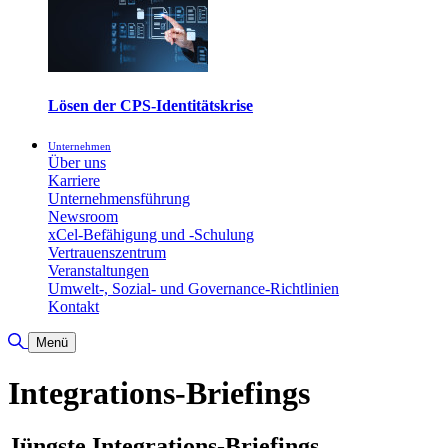
Lösen der CPS-Identitätskrise
Unternehmen
Über uns
Karriere
Unternehmensführung
Newsroom
xCel-Befähigung und -Schulung
Vertrauenszentrum
Veranstaltungen
Umwelt-, Sozial- und Governance-Richtlinien
Kontakt
Suche umschalten
Menü
Integrations-Briefings
Jüngste Integrations-Briefings