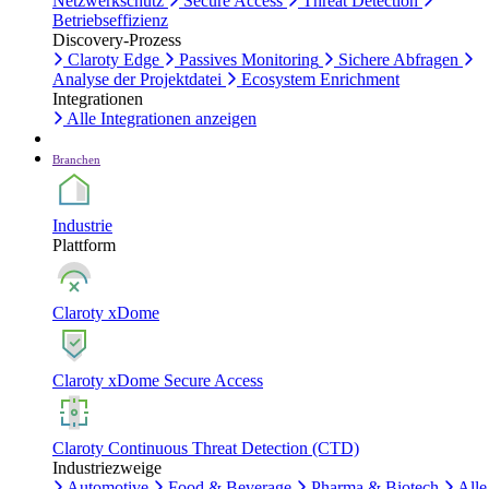
Netzwerkschutz
Secure Access
Threat Detection
Betriebseffizienz
Discovery-Prozess
Claroty Edge
Passives Monitoring
Sichere Abfragen
Analyse der Projektdatei
Ecosystem Enrichment
Integrationen
Alle Integrationen anzeigen
Branchen
Industrie
Plattform
Claroty xDome
Claroty xDome Secure Access
Claroty Continuous Threat Detection (CTD)
Industriezweige
Automotive
Food & Beverage
Pharma & Biotech
Alle