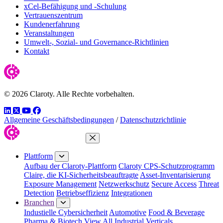
xCel-Befähigung und -Schulung
Vertrauenszentrum
Kundenerfahrung
Veranstaltungen
Umwelt-, Sozial- und Governance-Richtlinien
Kontakt
© 2026 Claroty. Alle Rechte vorbehalten.
LinkedIn
Twitter
YouTube
Facebook
Allgemeine Geschäftsbedingungen
/
Datenschutzrichtlinie
Menü schließen
Plattform
Aufbau der Claroty-Plattform
Claroty CPS-Schutzprogramm
Claire, die KI-Sicherheitsbeauftragte
Asset-Inventarisierung
Exposure Management
Netzwerkschutz
Secure Access
Threat
Detection
Betriebseffizienz
Integrationen
Branchen
Industielle Cybersicherheit
Automotive
Food & Beverage
Pharma & Biotech
View All Industrial Verticals