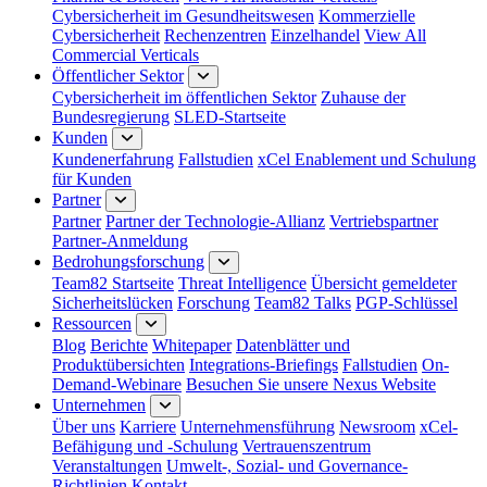
Cybersicherheit im Gesundheitswesen
Kommerzielle
Cybersicherheit
Rechenzentren
Einzelhandel
View All
Commercial Verticals
Öffentlicher Sektor
Cybersicherheit im öffentlichen Sektor
Zuhause der
Bundesregierung
SLED-Startseite
Kunden
Kundenerfahrung
Fallstudien
xCel Enablement und Schulung
für Kunden
Partner
Partner
Partner der Technologie-Allianz
Vertriebspartner
Partner-Anmeldung
Bedrohungsforschung
Team82 Startseite
Threat Intelligence
Übersicht gemeldeter
Sicherheitslücken
Forschung
Team82 Talks
PGP-Schlüssel
Ressourcen
Blog
Berichte
Whitepaper
Datenblätter und
Produktübersichten
Integrations-Briefings
Fallstudien
On-
Demand-Webinare
Besuchen Sie unsere Nexus Website
Unternehmen
Über uns
Karriere
Unternehmensführung
Newsroom
xCel-
Befähigung und -Schulung
Vertrauenszentrum
Veranstaltungen
Umwelt-, Sozial- und Governance-
Richtlinien
Kontakt