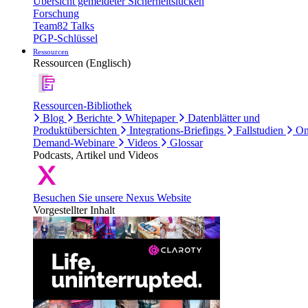
Übersicht gemeldeter Sicherheitslücken
Forschung
Team82 Talks
PGP-Schlüssel
Ressourcen
Ressourcen (Englisch)
Ressourcen-Bibliothek
Blog
Berichte
Whitepaper
Datenblätter und
Produktübersichten
Integrations-Briefings
Fallstudien
On
Demand-Webinare
Videos
Glossar
Podcasts, Artikel und Videos
Besuchen Sie unsere Nexus Website
Vorgestellter Inhalt