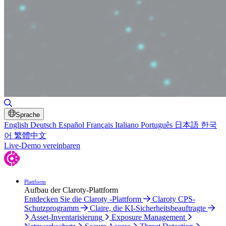
Suche umschalten
Sprache
English
Deutsch
Español
Français
Italiano
Português
日本語
한국
어
繁體中文
Live-Demo vereinbaren
Plattform
Aufbau der Claroty-Plattform
Entdecken Sie die Claroty -Plattform
Claroty CPS-
Schutzprogramm
Claire, die KI-Sicherheitsbeauftragte
Asset-Inventarisierung
Exposure Management