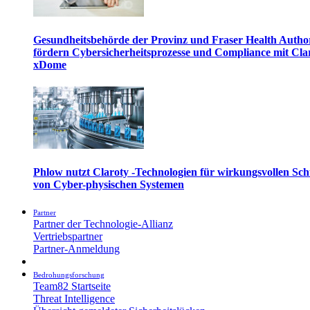
Gesundheitsbehörde der Provinz und Fraser Health Autho
fördern Cybersicherheitsprozesse und Compliance mit Cla
xDome
Phlow nutzt Claroty -Technologien für wirkungsvollen Sch
von Cyber-physischen Systemen
Partner
Partner der Technologie-Allianz
Vertriebspartner
Partner-Anmeldung
Bedrohungsforschung
Team82 Startseite
Threat Intelligence