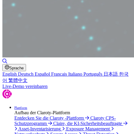
Suche umschalten
Sprache
English
Deutsch
Español
Français
Italiano
Português
日本語
한국
어
繁體中文
Live-Demo vereinbaren
Plattform
Aufbau der Claroty-Plattform
Entdecken Sie die Claroty -Plattform
Claroty CPS-
Schutzprogramm
Claire, die KI-Sicherheitsbeauftragte
Asset-Inventarisierung
Exposure Management