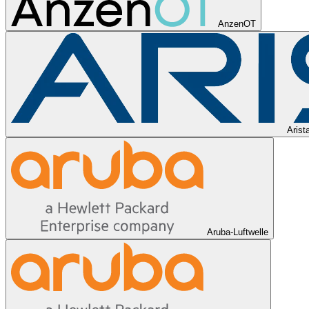
AnzenOT
Arist
Aruba-Luftwelle