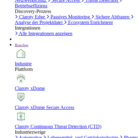
Netzwerkschutz
Secure Access
Threat Detection
Betriebseffizienz
Discovery-Prozess
Claroty Edge
Passives Monitoring
Sichere Abfragen
Analyse der Projektdatei
Ecosystem Enrichment
Integrationen
Alle Integrationen anzeigen
Branchen
Industrie
Plattform
Claroty xDome
Claroty xDome Secure Access
Claroty Continuous Threat Detection (CTD)
Industriezweige
Automotive
Lebensmittel- und Getränkeindustrie
Pharma