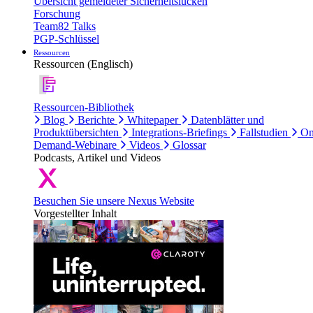
Übersicht gemeldeter Sicherheitslücken
Forschung
Team82 Talks
PGP-Schlüssel
Ressourcen
Ressourcen (Englisch)
Ressourcen-Bibliothek
Blog
Berichte
Whitepaper
Datenblätter und
Produktübersichten
Integrations-Briefings
Fallstudien
On
Demand-Webinare
Videos
Glossar
Podcasts, Artikel und Videos
Besuchen Sie unsere Nexus Website
Vorgestellter Inhalt