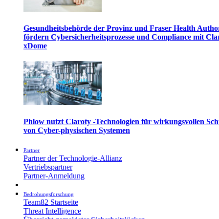
Gesundheitsbehörde der Provinz und Fraser Health Autho
fördern Cybersicherheitsprozesse und Compliance mit Cla
xDome
Phlow nutzt Claroty -Technologien für wirkungsvollen Sch
von Cyber-physischen Systemen
Partner
Partner der Technologie-Allianz
Vertriebspartner
Partner-Anmeldung
Bedrohungsforschung
Team82 Startseite
Threat Intelligence