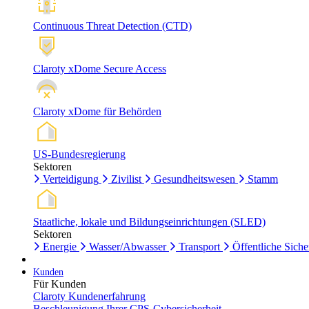
Continuous Threat Detection (CTD)
Claroty xDome Secure Access
Claroty xDome für Behörden
US-Bundesregierung
Sektoren
Verteidigung
Zivilist
Gesundheitswesen
Stamm
Staatliche, lokale und Bildungseinrichtungen (SLED)
Sektoren
Energie
Wasser/Abwasser
Transport
Öffentliche Siche
Kunden
Für Kunden
Claroty Kundenerfahrung
Beschleunigung Ihrer CPS-Cybersicherheit.