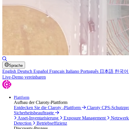
Suche umschalten
Sprache
English
Deutsch
Español
Français
Italiano
Português
日本語
한국어
Live-Demo vereinbaren
Plattform
Aufbau der Claroty-Plattform
Entdecken Sie die Claroty -Plattform
Claroty CPS-Schutzp
Sicherheitsbeauftragte
Asset-Inventarisierung
Exposure Management
Netzwerk
Detection
Betriebseffizienz
Discovery-Prozess