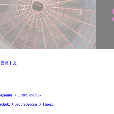
繁體中文
rogramm
Claire, die KI-
schutz
Secure Access
Threat