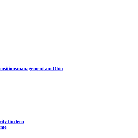
xpositionsmanagement am Ohio
ity fördern
ome