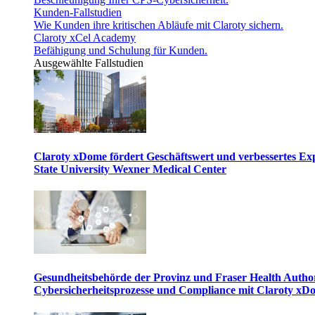
Kunden-Fallstudien
Wie Kunden ihre kritischen Abläufe mit Claroty sichern.
Claroty xCel Academy
Befähigung und Schulung für Kunden.
Ausgewählte Fallstudien
Claroty xDome fördert Geschäftswert und verbessertes E
State University Wexner Medical Center
Gesundheitsbehörde der Provinz und Fraser Health Author
Cybersicherheitsprozesse und Compliance mit Claroty xD