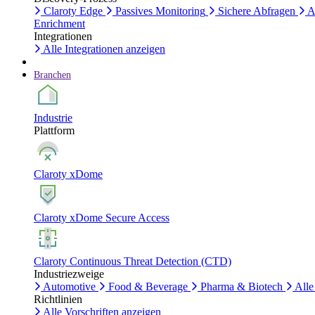
Claroty Edge
Passives Monitoring
Sichere Abfragen
A
Enrichment
Integrationen
Alle Integrationen anzeigen
Branchen
Industrie
Plattform
Claroty xDome
Claroty xDome Secure Access
Claroty Continuous Threat Detection (CTD)
Industriezweige
Automotive
Food & Beverage
Pharma & Biotech
Alle
Richtlinien
Alle Vorschriften anzeigen