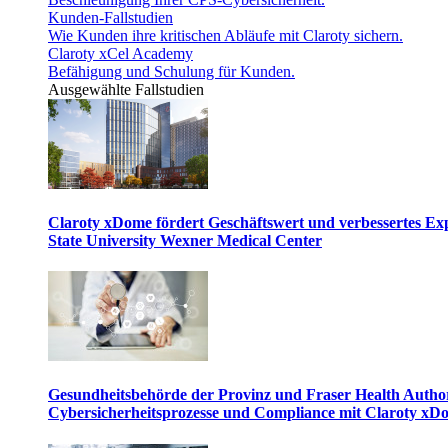
Kunden-Fallstudien
Wie Kunden ihre kritischen Abläufe mit Claroty sichern.
Claroty xCel Academy
Befähigung und Schulung für Kunden.
Ausgewählte Fallstudien
Claroty xDome fördert Geschäftswert und verbessertes E
State University Wexner Medical Center
Gesundheitsbehörde der Provinz und Fraser Health Author
Cybersicherheitsprozesse und Compliance mit Claroty xD