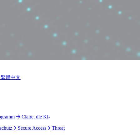
繁體中文
rogramm
Claire, die KI-
schutz
Secure Access
Threat