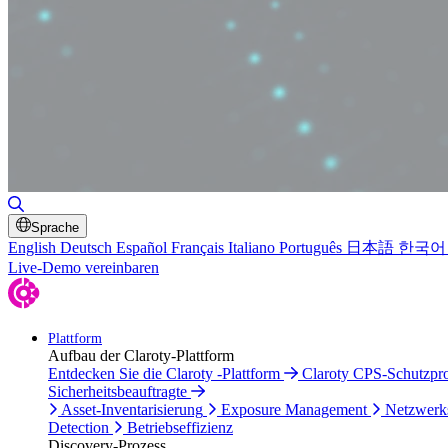
Suche umschalten
Sprache
English
Deutsch
Español
Français
Italiano
Português
日本語
한국어
Live-Demo vereinbaren
Plattform
Aufbau der Claroty-Plattform
Entdecken Sie die Claroty -Plattform
Claroty CPS-Schutzp
Sicherheitsbeauftragte
Asset-Inventarisierung
Exposure Management
Netzwerk
Detection
Betriebseffizienz
Discovery-Prozess