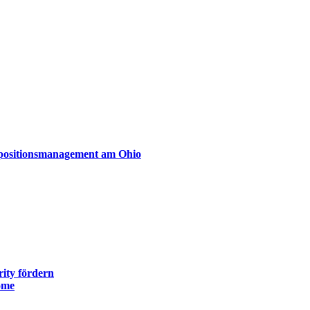
xpositionsmanagement am Ohio
ity fördern
ome