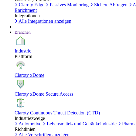
Claroty Edge
Passives Monitoring
Sichere Abfragen
A
Enrichment
Integrationen
Alle Integrationen anzeigen
Branchen
Industrie
Plattform
Claroty xDome
Claroty xDome Secure Access
Claroty Continuous Threat Detection (CTD)
Industriezweige
Automotive
Lebensmittel- und Getränkeindustrie
Pharma
Richtlinien
Alle Vorschriften anzeigen