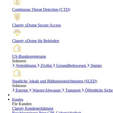
Continuous Threat Detection (CTD)
Claroty xDome Secure Access
Claroty xDome für Behörden
US-Bundesregierung
Sektoren
Verteidigung
Zivilist
Gesundheitswesen
Stamm
Staatliche, lokale und Bildungseinrichtungen (SLED)
Sektoren
Energie
Wasser/Abwasser
Transport
Öffentliche Siche
Kunden
Für Kunden
Claroty Kundenerfahrung
Beschleunigung Ihrer CPS-Cybersicherheit.