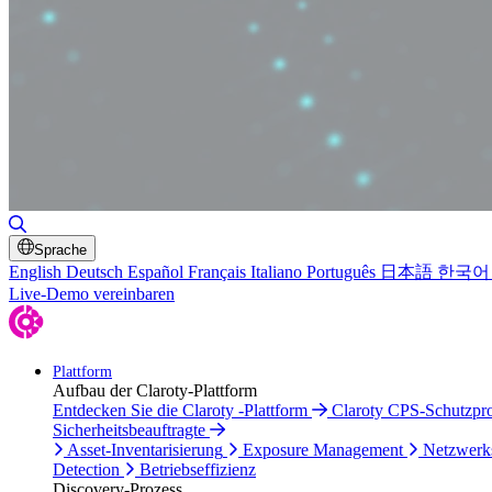
Suche umschalten
Sprache
English
Deutsch
Español
Français
Italiano
Português
日本語
한국어
Live-Demo vereinbaren
Plattform
Aufbau der Claroty-Plattform
Entdecken Sie die Claroty -Plattform
Claroty CPS-Schutzp
Sicherheitsbeauftragte
Asset-Inventarisierung
Exposure Management
Netzwerk
Detection
Betriebseffizienz
Discovery-Prozess