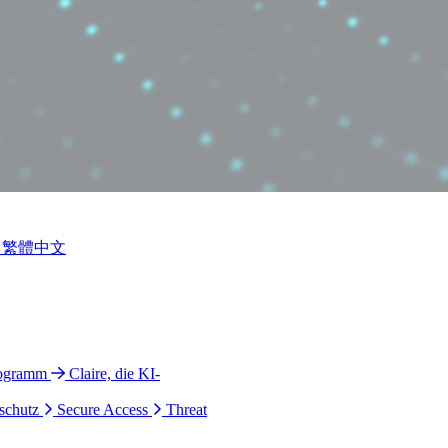
繁體中文
rogramm
Claire, die KI-
schutz
Secure Access
Threat