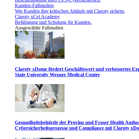
Kunden-Fallstudien
Wie Kunden ihre kritischen Abläufe mit Claroty sichern.
Claroty xCel Academy
Befähigung und Schulung für Kunden.
Ausgewählte Fallstudien
Claroty xDome fördert Geschäftswert und verbessertes E
State University Wexner Medical Center
Gesundheitsbehörde der Provinz und Fraser Health Author
Cybersicherheitsprozesse und Compliance mit Claroty xD