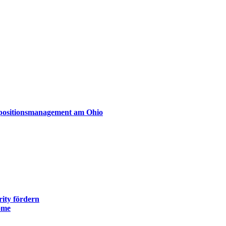
xpositionsmanagement am Ohio
ity fördern
ome