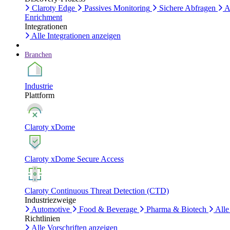
Claroty Edge
Passives Monitoring
Sichere Abfragen
A
Enrichment
Integrationen
Alle Integrationen anzeigen
Branchen
Industrie
Plattform
Claroty xDome
Claroty xDome Secure Access
Claroty Continuous Threat Detection (CTD)
Industriezweige
Automotive
Food & Beverage
Pharma & Biotech
Alle
Richtlinien
Alle Vorschriften anzeigen