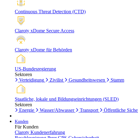
Continuous Threat Detection (CTD)
Claroty xDome Secure Access
Claroty xDome für Behörden
US-Bundesregierung
Sektoren
Verteidigung
Zivilist
Gesundheitswesen
Stamm
Staatliche, lokale und Bildungseinrichtungen (SLED)
Sektoren
Energie
Wasser/Abwasser
Transport
Öffentliche Siche
Kunden
Für Kunden
Claroty Kundenerfahrung
Beschleunigung Ihrer CPS-Cybersicherheit.