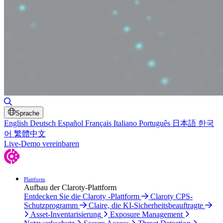
Suche umschalten
Sprache
English
Deutsch
Español
Français
Italiano
Português
日本語
한국
어
繁體中文
Live-Demo vereinbaren
Plattform
Aufbau der Claroty-Plattform
Entdecken Sie die Claroty -Plattform
Claroty CPS-
Schutzprogramm
Claire, die KI-Sicherheitsbeauftragte
Asset-Inventarisierung
Exposure Management