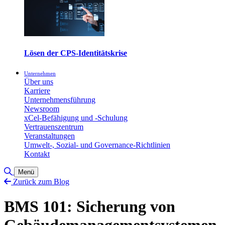
Lösen der CPS-Identitätskrise
Unternehmen
Über uns
Karriere
Unternehmensführung
Newsroom
xCel-Befähigung und -Schulung
Vertrauenszentrum
Veranstaltungen
Umwelt-, Sozial- und Governance-Richtlinien
Kontakt
Suche umschalten
Menü
Zurück zum Blog
BMS 101: Sicherung von
Gebäudemanagementsystemen