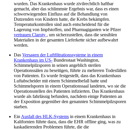
wurden. Das Krankenhaus wurde zivilrechtlich haftbar
gemacht, aber das schlimmste Ergebnis war, dass es einen
schwerwiegenden Einfluss auf die Behandlung von
Dutzenden von Kindern hatte, die Krebs bekämpfen.
Temperaturkontrollen sind auch entscheidend für die
Lagerung von Impfstoffen, und Pharmagiganten wie Pfizer
vertrauen Claroty
, um sicherzustellen, dass die sensiblen
Materialien in der gesamten Lieferkette sicher aufbewahrt
werden.
Das
Versagen der Luftfiltrationssysteme in einem
Krankenhaus im US-
Bundesstaat Washington,
Schimmelpilzsporen in seinen angeblich sterilen
Operationssälen zu beseitigen, führte zu mehreren Todesfällen
von Patienten. Es wurde festgestellt, dass das Krankenhaus
Luftabscheider mit einem Schimmelbefall hatte und
Schimmelsporen in einem Operationssaal landeten, wo sie die
Operationsstellen des Patienten infizierten. Das Krankenhaus
wurde als fahrlässig befunden, nachdem einige Patienten an
der Exposition gegenüber den genannten Schimmelpilzsporen
starben.
Ein
Ausfall des HLK-Systems
in einem Krankenhaus in
Kalifornien führte dazu, dass die EHR offline ging, was zu
kaskadierenden Problemen führte, die die