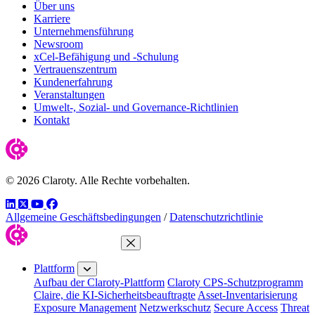
Über uns
Karriere
Unternehmensführung
Newsroom
xCel-Befähigung und -Schulung
Vertrauenszentrum
Kundenerfahrung
Veranstaltungen
Umwelt-, Sozial- und Governance-Richtlinien
Kontakt
© 2026 Claroty. Alle Rechte vorbehalten.
LinkedIn
Twitter
YouTube
Facebook
Allgemeine Geschäftsbedingungen
/
Datenschutzrichtlinie
Menü schließen
Plattform
Aufbau der Claroty-Plattform
Claroty CPS-Schutzprogramm
Claire, die KI-Sicherheitsbeauftragte
Asset-Inventarisierung
Exposure Management
Netzwerkschutz
Secure Access
Threat