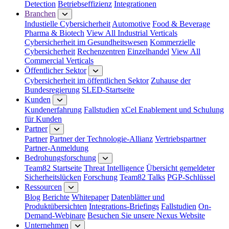
Detection
Betriebseffizienz
Integrationen
Branchen
Industielle Cybersicherheit
Automotive
Food & Beverage
Pharma & Biotech
View All Industrial Verticals
Cybersicherheit im Gesundheitswesen
Kommerzielle
Cybersicherheit
Rechenzentren
Einzelhandel
View All
Commercial Verticals
Öffentlicher Sektor
Cybersicherheit im öffentlichen Sektor
Zuhause der
Bundesregierung
SLED-Startseite
Kunden
Kundenerfahrung
Fallstudien
xCel Enablement und Schulung
für Kunden
Partner
Partner
Partner der Technologie-Allianz
Vertriebspartner
Partner-Anmeldung
Bedrohungsforschung
Team82 Startseite
Threat Intelligence
Übersicht gemeldeter
Sicherheitslücken
Forschung
Team82 Talks
PGP-Schlüssel
Ressourcen
Blog
Berichte
Whitepaper
Datenblätter und
Produktübersichten
Integrations-Briefings
Fallstudien
On-
Demand-Webinare
Besuchen Sie unsere Nexus Website
Unternehmen