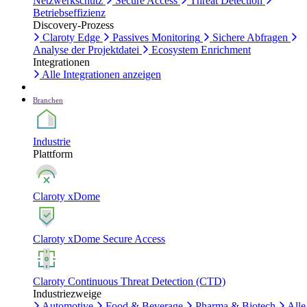
Netzwerkschutz
Secure Access
Threat Detection
Betriebseffizienz
Discovery-Prozess
Claroty Edge
Passives Monitoring
Sichere Abfragen
Analyse der Projektdatei
Ecosystem Enrichment
Integrationen
Alle Integrationen anzeigen
Branchen
Industrie
Plattform
Claroty xDome
Claroty xDome Secure Access
Claroty Continuous Threat Detection (CTD)
Industriezweige
Automotive
Food & Beverage
Pharma & Biotech
Alle