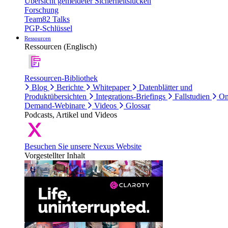
Übersicht gemeldeter Sicherheitslücken
Forschung
Team82 Talks
PGP-Schlüssel
Ressourcen
Ressourcen (Englisch)
Ressourcen-Bibliothek
Blog
Berichte
Whitepaper
Datenblätter und
Produktübersichten
Integrations-Briefings
Fallstudien
On
Demand-Webinare
Videos
Glossar
Podcasts, Artikel und Videos
Besuchen Sie unsere Nexus Website
Vorgestellter Inhalt