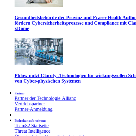
Gesundheitsbehörde der Provinz und Fraser Health Autho
fördern Cybersicherheitsprozesse und Compliance mit Cla
xDome
Phlow nutzt Claroty -Technologien für wirkungsvollen Sch
von Cyber-physischen Systemen
Partner
Partner der Technologie-Allianz
Vertriebspartner
Partner-Anmeldung
Bedrohungsforschung
Team82 Startseite
Threat Intelligence