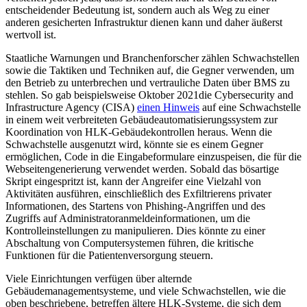
entscheidender Bedeutung ist, sondern auch als Weg zu einer
anderen gesicherten Infrastruktur dienen kann und daher äußerst
wertvoll ist.
Staatliche Warnungen und Branchenforscher zählen Schwachstellen
sowie die Taktiken und Techniken auf, die Gegner verwenden, um
den Betrieb zu unterbrechen und vertrauliche Daten über BMS zu
stehlen. So gab beispielsweise Oktober 2021die Cybersecurity and
Infrastructure Agency (CISA)
einen Hinweis
auf eine Schwachstelle
in einem weit verbreiteten Gebäudeautomatisierungssystem zur
Koordination von HLK-Gebäudekontrollen heraus. Wenn die
Schwachstelle ausgenutzt wird, könnte sie es einem Gegner
ermöglichen, Code in die Eingabeformulare einzuspeisen, die für die
Webseitengenerierung verwendet werden. Sobald das bösartige
Skript eingespritzt ist, kann der Angreifer eine Vielzahl von
Aktivitäten ausführen, einschließlich des Exfiltrierens privater
Informationen, des Startens von Phishing-Angriffen und des
Zugriffs auf Administratoranmeldeinformationen, um die
Kontrolleinstellungen zu manipulieren. Dies könnte zu einer
Abschaltung von Computersystemen führen, die kritische
Funktionen für die Patientenversorgung steuern.
Viele Einrichtungen verfügen über alternde
Gebäudemanagementsysteme, und viele Schwachstellen, wie die
oben beschriebene, betreffen ältere HLK-Systeme, die sich dem