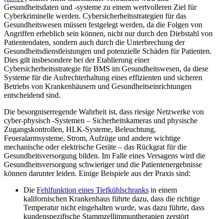
Gesundheitsdaten und -systeme zu einem wertvolleren Ziel für
Cyberkriminelle werden. Cybersicherheitsstrategien für das
Gesundheitswesen müssen festgelegt werden, da die Folgen von
Angriffen erheblich sein können, nicht nur durch den Diebstahl von
Patientendaten, sondern auch durch die Unterbrechung der
Gesundheitsdienstleistungen und potenzielle Schäden für Patienten.
Dies gilt insbesondere bei der Etablierung einer
Cybersicherheitsstrategie für BMS im Gesundheitswesen, da diese
Systeme für die Aufrechterhaltung eines effizienten und sicheren
Betriebs von Krankenhäusern und Gesundheitseinrichtungen
entscheidend sind.
Die besorgniserregende Wahrheit ist, dass riesige Netzwerke von
cyber-physisch -Systemen – Sicherheitskameras und physische
Zugangskontrollen, HLK-Systeme, Beleuchtung,
Feueralarmsysteme, Strom, Aufzüge und andere wichtige
mechanische oder elektrische Geräte – das Rückgrat für die
Gesundheitsversorgung bilden. Im Falle eines Versagens wird die
Gesundheitsversorgung schwieriger und die Patientenergebnisse
können darunter leiden. Einige Beispiele aus der Praxis sind:
Die
Fehlfunktion eines Tiefkühlschranks
in einem
kalifornischen Krankenhaus führte dazu, dass die richtige
Temperatur nicht eingehalten wurde, was dazu führte, dass
kundenspezifische Stammzellimmuntherapien zerstört