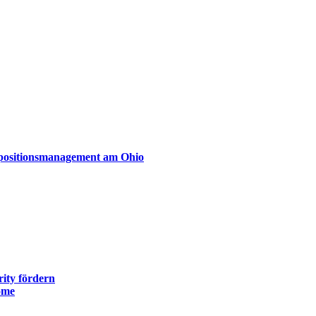
xpositionsmanagement am Ohio
ity fördern
ome