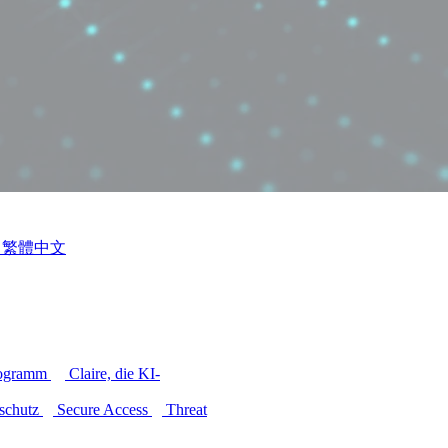
繁體中文
rogramm
Claire, die KI-
schutz
Secure Access
Threat