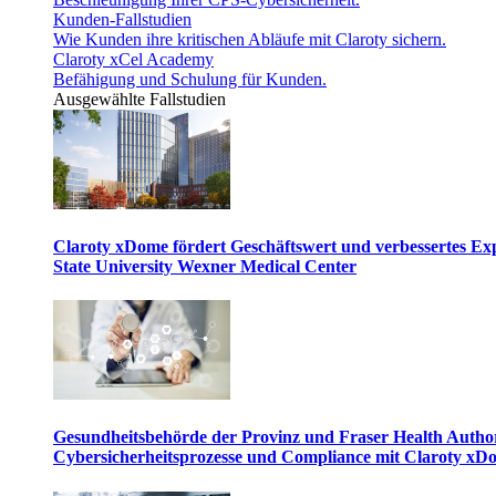
Kunden-Fallstudien
Wie Kunden ihre kritischen Abläufe mit Claroty sichern.
Claroty xCel Academy
Befähigung und Schulung für Kunden.
Ausgewählte Fallstudien
Claroty xDome fördert Geschäftswert und verbessertes E
State University Wexner Medical Center
Gesundheitsbehörde der Provinz und Fraser Health Author
Cybersicherheitsprozesse und Compliance mit Claroty xD