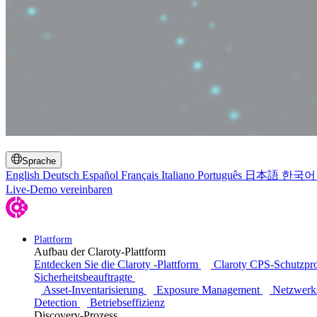
Suche umschalten
Sprache
English
Deutsch
Español
Français
Italiano
Português
日本語
한국어
Live-Demo vereinbaren
Plattform
Aufbau der Claroty-Plattform
Entdecken Sie die Claroty -Plattform
Claroty CPS-Schutzp
Sicherheitsbeauftragte
Asset-Inventarisierung
Exposure Management
Netzwerk
Detection
Betriebseffizienz
Discovery-Prozess