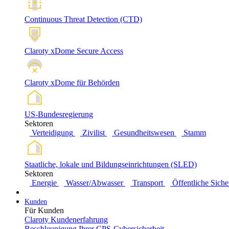
Continuous Threat Detection (CTD)
Claroty xDome Secure Access
Claroty xDome für Behörden
US-Bundesregierung
Sektoren
Verteidigung
Zivilist
Gesundheitswesen
Stamm
Staatliche, lokale und Bildungseinrichtungen (SLED)
Sektoren
Energie
Wasser/Abwasser
Transport
Öffentliche Siche
Kunden
Für Kunden
Claroty Kundenerfahrung
Beschleunigung Ihrer CPS-Cybersicherheit.