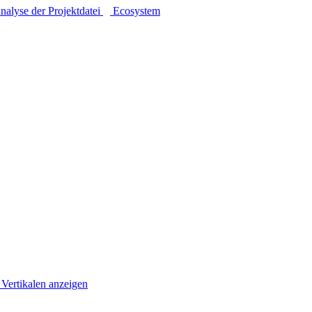
nalyse der Projektdatei
Ecosystem
 Vertikalen anzeigen