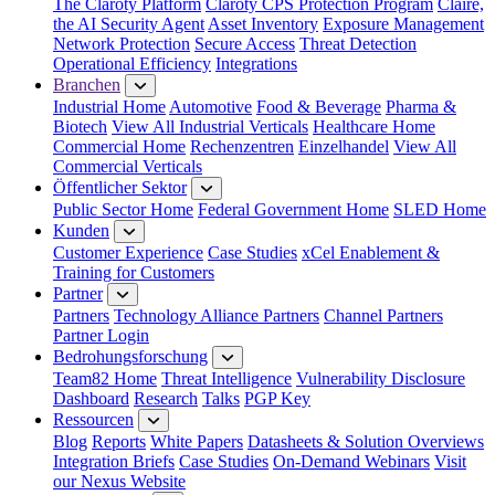
The Claroty Platform
Claroty CPS Protection Program
Claire,
the AI Security Agent
Asset Inventory
Exposure Management
Network Protection
Secure Access
Threat Detection
Operational Efficiency
Integrations
Branchen
Industrial Home
Automotive
Food & Beverage
Pharma &
Biotech
View All Industrial Verticals
Healthcare Home
Commercial Home
Rechenzentren
Einzelhandel
View All
Commercial Verticals
Öffentlicher Sektor
Public Sector Home
Federal Government Home
SLED Home
Kunden
Customer Experience
Case Studies
xCel Enablement &
Training for Customers
Partner
Partners
Technology Alliance Partners
Channel Partners
Partner Login
Bedrohungsforschung
Team82 Home
Threat Intelligence
Vulnerability Disclosure
Dashboard
Research
Talks
PGP Key
Ressourcen
Blog
Reports
White Papers
Datasheets & Solution Overviews
Integration Briefs
Case Studies
On-Demand Webinars
Visit
our Nexus Website