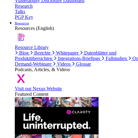
Vulnerability Disclosure Dashboard
Research
Talks
PGP Key
Resources
Resources (English)
Resource Library
Blog
Berichte
Whitepaper
Datenblätter und
Produktübersichten
Integrations-Briefings
Fallstudien
On
Demand-Webinare
Videos
Glossar
Podcasts, Articles, & Videos
Visit our Nexus Website
Featured Content