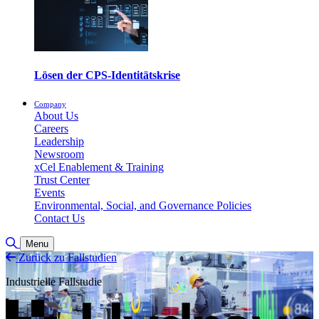
Lösen der CPS-Identitätskrise
Company
About Us
Careers
Leadership
Newsroom
xCel Enablement & Training
Trust Center
Events
Environmental, Social, and Governance Policies
Contact Us
Suche umschalten
Menu
Zurück zu Fallstudien
Industrielle Fallstudie