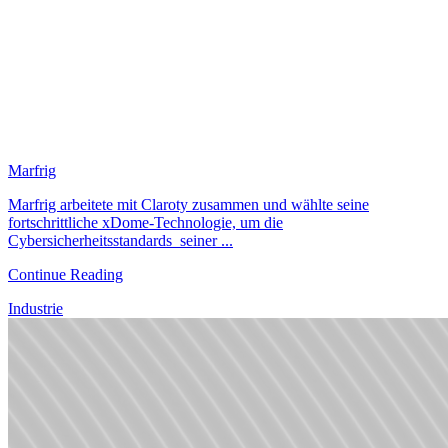
Marfrig
Marfrig arbeitete mit Claroty zusammen und wählte seine
fortschrittliche xDome-Technologie, um die
Cybersicherheitsstandards seiner ...
Continue Reading
Industrie