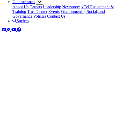
Unternehmen
About Us
Careers
Leadership
Newsroom
xCel Enablement &
Training
Trust Center
Events
Environmental, Social, and
Governance Policies
Contact Us
Suchen
LinkedIn
Twitter
YouTube
Facebook