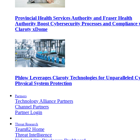
Provincial Health Services Authority and Fraser Health
Authority Boost Cybersecurity Processes and Compliance 
Claroty xDome
Phlow Leverages Claroty Technologies for Unparalleled C
Physical System Protection
Partners
Technology Alliance Partners
Channel Partners
Partner Login
Threat Research
Team82 Home
Threat Intelligence