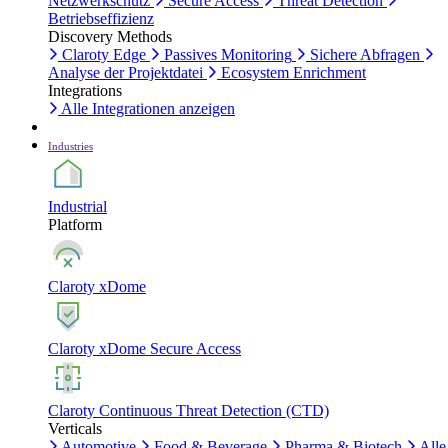
Netzwerkschutz
Secure Access
Threat Detection
Betriebseffizienz
Discovery Methods
Claroty Edge
Passives Monitoring
Sichere Abfragen
Analyse der Projektdatei
Ecosystem Enrichment
Integrations
Alle Integrationen anzeigen
Industries
Industrial
Platform
Claroty xDome
Claroty xDome Secure Access
Claroty Continuous Threat Detection (CTD)
Verticals
Automotive
Food & Beverage
Pharma & Biotech
Alle