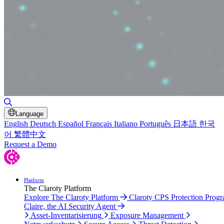
Suche umschalten
Language
English
Deutsch
Español
Français
Italiano
Português
日本語
한국
어
繁體中文
Request a Demo
Platform
The Claroty Platform
Explore The Claroty Platform
Claroty CPS Protection Prog
Claire, the AI Security Agent
Asset-Inventarisierung
Exposure Management