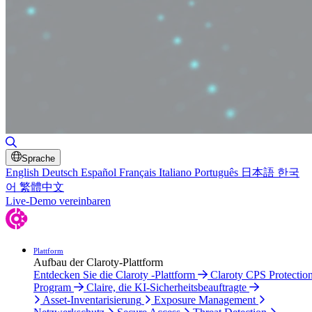
Suche umschalten
Sprache
English
Deutsch
Español
Français
Italiano
Português
日本語
한국
어
繁體中文
Live-Demo vereinbaren
Plattform
Aufbau der Claroty-Plattform
Entdecken Sie die Claroty -Plattform
Claroty CPS Protectio
Program
Claire, die KI-Sicherheitsbeauftragte
Asset-Inventarisierung
Exposure Management