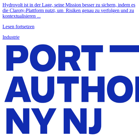
Hydrovolt ist in der Lage, seine Mission besser zu sichern, indem es
die Claroty-Plattform nutzt, um Risiken genau zu verfolgen und zu
kontextualisieren ...
Lesen fortsetzen
Industrie