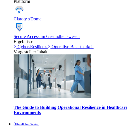
Plattform
Claroty xDome
Secure Access im Gesundheitswesen
Ergebnisse
Cyber-Resilienz
Operative Belastbarkeit
Vorgestellter Inhalt
The Guide to Building Operational Resilience in Healthcar
Environments
Öffentlicher Sektor