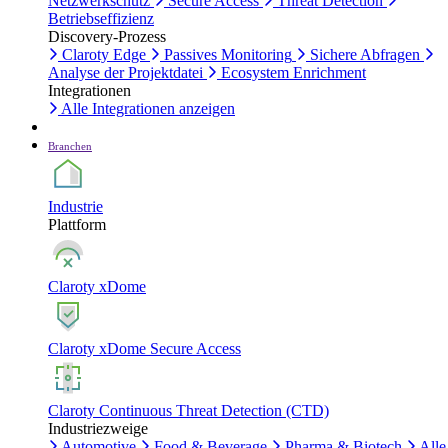
Netzwerkschutz
Secure Access
Threat Detection
Betriebseffizienz
Discovery-Prozess
Claroty Edge
Passives Monitoring
Sichere Abfragen
Analyse der Projektdatei
Ecosystem Enrichment
Integrationen
Alle Integrationen anzeigen
Branchen
Industrie
Plattform
Claroty xDome
Claroty xDome Secure Access
Claroty Continuous Threat Detection (CTD)
Industriezweige
Automotive
Food & Beverage
Pharma & Biotech
Alle