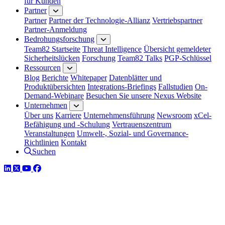
für Kunden
Partner
Partner
Partner der Technologie-Allianz
Vertriebspartner
Partner-Anmeldung
Bedrohungsforschung
Team82 Startseite
Threat Intelligence
Übersicht gemeldeter
Sicherheitslücken
Forschung
Team82 Talks
PGP-Schlüssel
Ressourcen
Blog
Berichte
Whitepaper
Datenblätter und
Produktübersichten
Integrations-Briefings
Fallstudien
On-
Demand-Webinare
Besuchen Sie unsere Nexus Website
Unternehmen
Über uns
Karriere
Unternehmensführung
Newsroom
xCel-
Befähigung und -Schulung
Vertrauenszentrum
Veranstaltungen
Umwelt-, Sozial- und Governance-
Richtlinien
Kontakt
Suchen
LinkedIn
Twitter
YouTube
Facebook