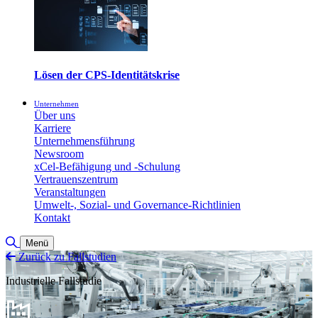
Lösen der CPS-Identitätskrise
Unternehmen
Über uns
Karriere
Unternehmensführung
Newsroom
xCel-Befähigung und -Schulung
Vertrauenszentrum
Veranstaltungen
Umwelt-, Sozial- und Governance-Richtlinien
Kontakt
Suche umschalten
Menü
Zurück zu Fallstudien
Industrielle Fallstudie