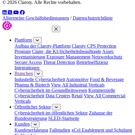
© 2026 Claroty. Alle Rechte vorbehalten.
LinkedIn
Twitter
YouTube
Facebook
Allgemeine Geschäftsbedingungen
/
Datenschutzrichtlinie
Menü schließen
Plattform
Aufbau der Claroty-Plattform
Claroty CPS Protection
Program
Claire, die KI-Sicherheitsbeauftragte
Asset-
Inventarisierung
Exposure Management
Netzwerkschutz
Secure Access
Threat Detection
Betriebseffizienz
Integrationen
Branchen
Industielle Cybersicherheit
Automotive
Food & Beverage
Pharma & Biotech
View All Industrial Verticals
Cybersicherheit im Gesundheitswesen
Kommerzielle
Cybersicherheit
Data Centers
Retail
View All Commercial
Verticals
Öffentlicher Sektor
Cybersicherheit im öffentlichen Sektor
Zuhause der
Bundesregierung
SLED-Startseite
Kunden
Kundenerfahrung
Fallstudien
xCel Enablement und Schulung