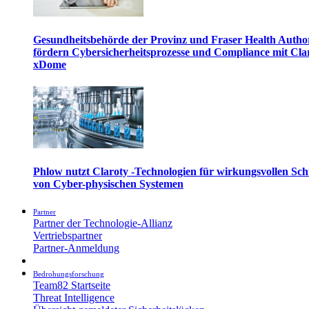
Gesundheitsbehörde der Provinz und Fraser Health Autho
fördern Cybersicherheitsprozesse und Compliance mit Cla
xDome
Phlow nutzt Claroty -Technologien für wirkungsvollen Sch
von Cyber-physischen Systemen
Partner
Partner der Technologie-Allianz
Vertriebspartner
Partner-Anmeldung
Bedrohungsforschung
Team82 Startseite
Threat Intelligence