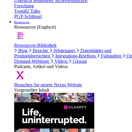
Übersicht gemeldeter Sicherheitslücken
Forschung
Team82 Talks
PGP-Schlüssel
Ressourcen
Ressourcen (Englisch)
Ressourcen-Bibliothek
Blog
Berichte
Whitepaper
Datenblätter und
Produktübersichten
Integrations-Briefings
Fallstudien
On
Demand-Webinare
Videos
Glossar
Podcasts, Artikel und Videos
Besuchen Sie unsere Nexus Website
Vorgestellter Inhalt