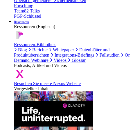
Übersicht gemeldeter Sicherheitslücken
Forschung
Team82 Talks
PGP-Schlüssel
Ressourcen
Ressourcen (Englisch)
Ressourcen-Bibliothek
Blog
Berichte
Whitepaper
Datenblätter und
Produktübersichten
Integrations-Briefings
Fallstudien
On
Demand-Webinare
Videos
Glossar
Podcasts, Artikel und Videos
Besuchen Sie unsere Nexus Website
Vorgestellter Inhalt