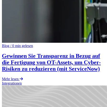
Blog
/
0 min gelesen
Gewinnen Sie Transparenz in Bezug auf
die Fertigung von OT-Assets, um Cyber-
Risiken zu reduzieren (mit ServiceNow)
Mehr lesen
Integrationen