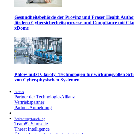
Gesundheitsbehörde der Provinz und Fraser Health Autho
fördern Cybersicherheitsprozesse und Compliance mit Cla
xDome
Phlow nutzt Claroty -Technologien für wirkungsvollen Sch
von Cyber-physischen Systemen
Partner
Partner der Technologie-Allianz
Vertriebspartner
Partner-Anmeldung
Bedrohungsforschung
Team82 Startseite
Threat Intelligence