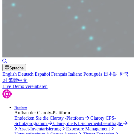
Suche umschalten
Sprache
English
Deutsch
Español
Français
Italiano
Português
日本語
한국
어
繁體中文
Live-Demo vereinbaren
Plattform
Aufbau der Claroty-Plattform
Entdecken Sie die Claroty -Plattform
Claroty CPS-
Schutzprogramm
Claire, die KI-Sicherheitsbeauftragte
Asset-Inventarisierung
Exposure Management