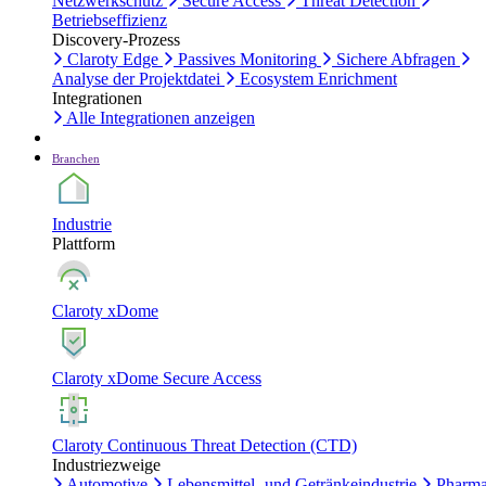
Netzwerkschutz
Secure Access
Threat Detection
Betriebseffizienz
Discovery-Prozess
Claroty Edge
Passives Monitoring
Sichere Abfragen
Analyse der Projektdatei
Ecosystem Enrichment
Integrationen
Alle Integrationen anzeigen
Branchen
Industrie
Plattform
Claroty xDome
Claroty xDome Secure Access
Claroty Continuous Threat Detection (CTD)
Industriezweige
Automotive
Lebensmittel- und Getränkeindustrie
Pharma