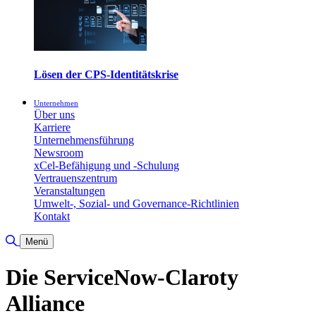
Lösen der CPS-Identitätskrise
Unternehmen
Über uns
Karriere
Unternehmensführung
Newsroom
xCel-Befähigung und -Schulung
Vertrauenszentrum
Veranstaltungen
Umwelt-, Sozial- und Governance-Richtlinien
Kontakt
Suche umschalten
Menü
Die ServiceNow-Claroty
Alliance