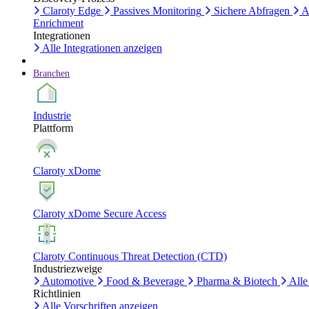
Claroty Edge
Passives Monitoring
Sichere Abfragen
A
Enrichment
Integrationen
Alle Integrationen anzeigen
Branchen
Industrie
Plattform
Claroty xDome
Claroty xDome Secure Access
Claroty Continuous Threat Detection (CTD)
Industriezweige
Automotive
Food & Beverage
Pharma & Biotech
Alle
Richtlinien
Alle Vorschriften anzeigen