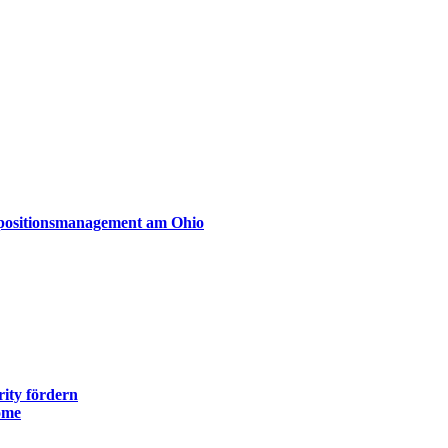
xpositionsmanagement am Ohio
ity fördern
ome