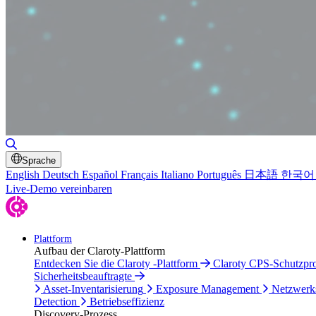
Suche umschalten
Sprache
English
Deutsch
Español
Français
Italiano
Português
日本語
한국어
Live-Demo vereinbaren
Plattform
Aufbau der Claroty-Plattform
Entdecken Sie die Claroty -Plattform
Claroty CPS-Schutzp
Sicherheitsbeauftragte
Asset-Inventarisierung
Exposure Management
Netzwerk
Detection
Betriebseffizienz
Discovery-Prozess