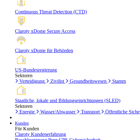
Continuous Threat Detection (CTD)
Claroty xDome Secure Access
Claroty xDome für Behörden
US-Bundesregierung
Sektoren
Verteidigung
Zivilist
Gesundheitswesen
Stamm
Staatliche, lokale und Bildungseinrichtungen (SLED)
Sektoren
Energie
Wasser/Abwasser
Transport
Öffentliche Siche
Kunden
Für Kunden
Claroty Kundenerfahrung
Beschleunigung Ihrer CPS-Cybersicherheit.