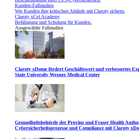
Kunden-Fallstudien
Wie Kunden ihre kritischen Abläufe mit Claroty sichern.
Claroty xCel Academy
Befähigung und Schulung für Kunden.
Ausgewählte Fallstudien
Claroty xDome fördert Geschäftswert und verbessertes E
State University Wexner Medical Center
Gesundheitsbehörde der Provinz und Fraser Health Author
Cybersicherheitsprozesse und Compliance mit Claroty xD