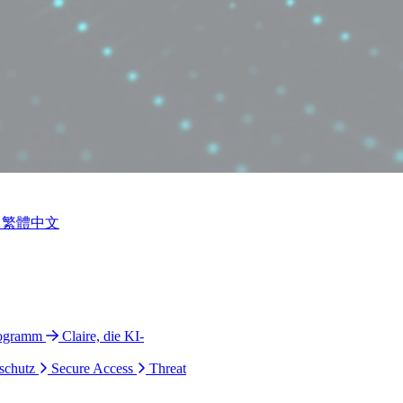
繁體中文
rogramm
Claire, die KI-
schutz
Secure Access
Threat