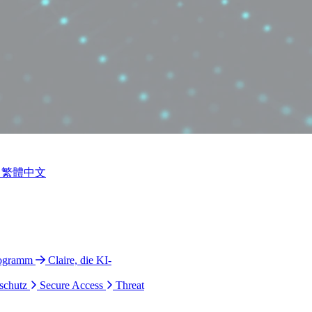
繁體中文
rogramm
Claire, die KI-
schutz
Secure Access
Threat