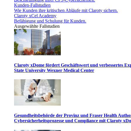
Kunden-Fallstudien
Wie Kunden ihre kritischen Abläufe mit Claroty sichern.
Claroty xCel Academy
Befähigung und Schulung für Kunden.
Ausgewählte Fallstudien
Claroty xDome fördert Geschäftswert und verbessertes E
State University Wexner Medical Center
Gesundheitsbehörde der Provinz und Fraser Health Author
Cybersicherheitsprozesse und Compliance mit Claroty xD