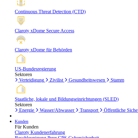
Continuous Threat Detection (CTD)
Claroty xDome Secure Access
Claroty xDome für Behörden
US-Bundesregierung
Sektoren
Verteidigung
Zivilist
Gesundheitswesen
Stamm
Staatliche, lokale und Bildungseinrichtungen (SLED)
Sektoren
Energie
Wasser/Abwasser
Transport
Öffentliche Siche
Kunden
Für Kunden
Claroty Kundenerfahrung
Beschleunigung Ihrer CPS-Cybersicherheit.