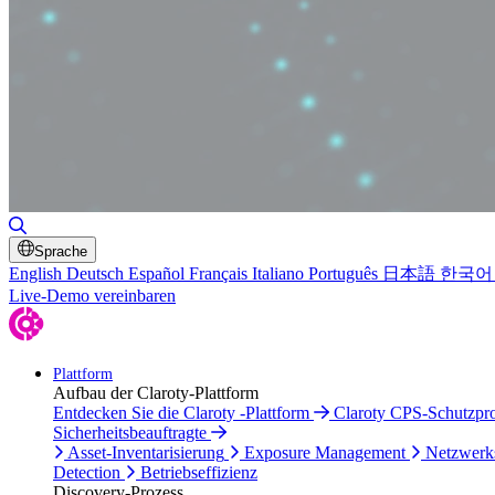
Suche umschalten
Sprache
English
Deutsch
Español
Français
Italiano
Português
日本語
한국어
Live-Demo vereinbaren
Plattform
Aufbau der Claroty-Plattform
Entdecken Sie die Claroty -Plattform
Claroty CPS-Schutzp
Sicherheitsbeauftragte
Asset-Inventarisierung
Exposure Management
Netzwerk
Detection
Betriebseffizienz
Discovery-Prozess