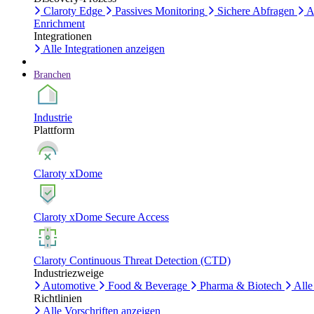
Claroty Edge
Passives Monitoring
Sichere Abfragen
A
Enrichment
Integrationen
Alle Integrationen anzeigen
Branchen
Industrie
Plattform
Claroty xDome
Claroty xDome Secure Access
Claroty Continuous Threat Detection (CTD)
Industriezweige
Automotive
Food & Beverage
Pharma & Biotech
Alle
Richtlinien
Alle Vorschriften anzeigen