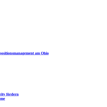
xpositionsmanagement am Ohio
ity fördern
ome