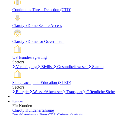
Continuous Threat Detection (CTD)
Claroty xDome Secure Access
Claroty xDome for Government
US-Bundesregierung
Sectors
Verteidigung
Zivilist
Gesundheitswesen
Stamm
State, Local, and Education (SLED)
Sectors
Energie
Wasser/Abwasser
Transport
Öffentliche Siche
Kunden
Für Kunden
Claroty Kundenerfahrung
Beschleunigung Ihrer CPS-Cybersicherheit.