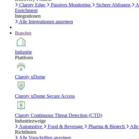
Claroty Edge
Passives Monitoring
Sichere Abfragen
A
Enrichment
Integrationen
Alle Integrationen anzeigen
Branchen
Industrie
Plattform
Claroty xDome
Claroty xDome Secure Access
Claroty Continuous Threat Detection (CTD)
Industriezweige
Automotive
Food & Beverage
Pharma & Biotech
Alle
Richtlinien
Alle Vorschriften anzeigen