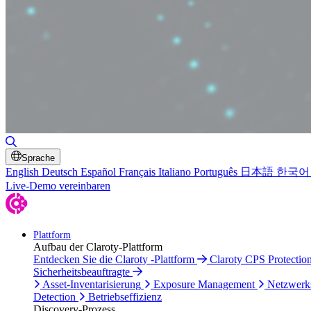
Suche umschalten
Sprache
English
Deutsch
Español
Français
Italiano
Português
日本語
한국어
Live-Demo vereinbaren
Plattform
Aufbau der Claroty-Plattform
Entdecken Sie die Claroty -Plattform
Claroty CPS Protectio
Sicherheitsbeauftragte
Asset-Inventarisierung
Exposure Management
Netzwerk
Detection
Betriebseffizienz
Discovery-Prozess