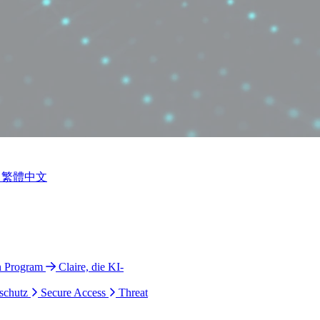
繁體中文
n Program
Claire, die KI-
schutz
Secure Access
Threat