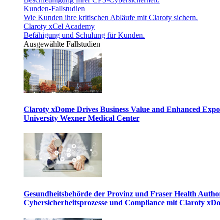
Kunden-Fallstudien
Wie Kunden ihre kritischen Abläufe mit Claroty sichern.
Claroty xCel Academy
Befähigung und Schulung für Kunden.
Ausgewählte Fallstudien
Claroty xDome Drives Business Value and Enhanced Expo
University Wexner Medical Center
Gesundheitsbehörde der Provinz und Fraser Health Author
Cybersicherheitsprozesse und Compliance mit Claroty xD