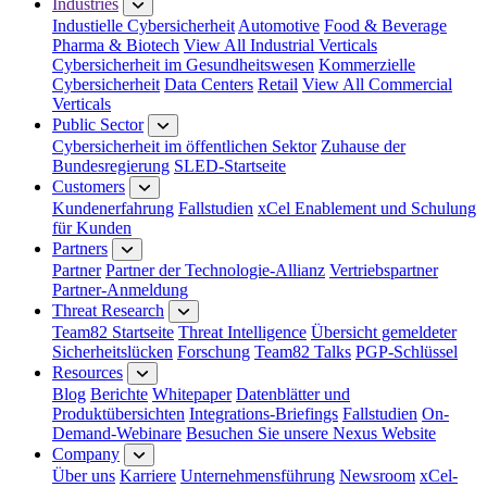
Industries
Industielle Cybersicherheit
Automotive
Food & Beverage
Pharma & Biotech
View All Industrial Verticals
Cybersicherheit im Gesundheitswesen
Kommerzielle
Cybersicherheit
Data Centers
Retail
View All Commercial
Verticals
Public Sector
Cybersicherheit im öffentlichen Sektor
Zuhause der
Bundesregierung
SLED-Startseite
Customers
Kundenerfahrung
Fallstudien
xCel Enablement und Schulung
für Kunden
Partners
Partner
Partner der Technologie-Allianz
Vertriebspartner
Partner-Anmeldung
Threat Research
Team82 Startseite
Threat Intelligence
Übersicht gemeldeter
Sicherheitslücken
Forschung
Team82 Talks
PGP-Schlüssel
Resources
Blog
Berichte
Whitepaper
Datenblätter und
Produktübersichten
Integrations-Briefings
Fallstudien
On-
Demand-Webinare
Besuchen Sie unsere Nexus Website
Company
Über uns
Karriere
Unternehmensführung
Newsroom
xCel-