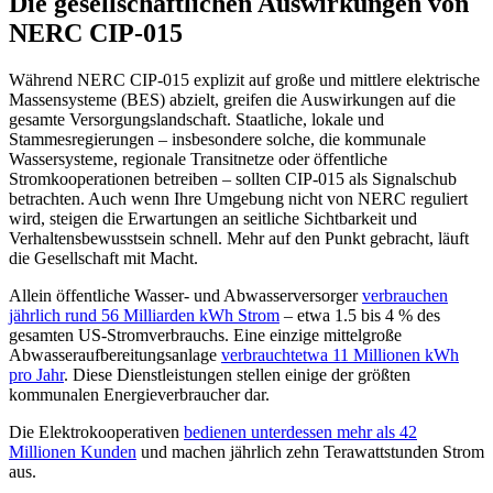
Die gesellschaftlichen Auswirkungen von
NERC CIP-015
Während NERC CIP-015 explizit auf große und mittlere elektrische
Massensysteme (BES) abzielt, greifen die Auswirkungen auf die
gesamte Versorgungslandschaft. Staatliche, lokale und
Stammesregierungen – insbesondere solche, die kommunale
Wassersysteme, regionale Transitnetze oder öffentliche
Stromkooperationen betreiben – sollten CIP-015 als Signalschub
betrachten. Auch wenn Ihre Umgebung nicht von NERC reguliert
wird, steigen die Erwartungen an seitliche Sichtbarkeit und
Verhaltensbewusstsein schnell. Mehr auf den Punkt gebracht, läuft
die Gesellschaft mit Macht.
Allein öffentliche Wasser- und Abwasserversorger
verbrauchen
jährlich rund 56 Milliarden kWh Strom
– etwa 1.5 bis 4 % des
gesamten US-Stromverbrauchs. Eine einzige mittelgroße
Abwasseraufbereitungsanlage
verbrauchtetwa 11 Millionen kWh
pro Jahr
. Diese Dienstleistungen stellen einige der größten
kommunalen Energieverbraucher dar.
Die Elektrokooperativen
bedienen unterdessen mehr als 42
Millionen Kunden
und machen jährlich zehn Terawattstunden Strom
aus.