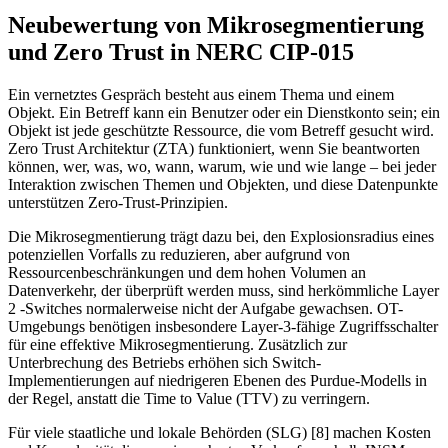
Neubewertung von Mikrosegmentierung
und Zero Trust in NERC CIP-015
Ein vernetztes Gespräch besteht aus einem Thema und einem
Objekt. Ein Betreff kann ein Benutzer oder ein Dienstkonto sein; ein
Objekt ist jede geschützte Ressource, die vom Betreff gesucht wird.
Zero Trust Architektur (ZTA) funktioniert, wenn Sie beantworten
können, wer, was, wo, wann, warum, wie und wie lange – bei jeder
Interaktion zwischen Themen und Objekten, und diese Datenpunkte
unterstützen Zero-Trust-Prinzipien.
Die Mikrosegmentierung trägt dazu bei, den Explosionsradius eines
potenziellen Vorfalls zu reduzieren, aber aufgrund von
Ressourcenbeschränkungen und dem hohen Volumen an
Datenverkehr, der überprüft werden muss, sind herkömmliche Layer
2 -Switches normalerweise nicht der Aufgabe gewachsen. OT-
Umgebungs benötigen insbesondere Layer-3-fähige Zugriffsschalter
für eine effektive Mikrosegmentierung. Zusätzlich zur
Unterbrechung des Betriebs erhöhen sich Switch-
Implementierungen auf niedrigeren Ebenen des Purdue-Modells in
der Regel, anstatt die Time to Value (TTV) zu verringern.
Für viele staatliche und lokale Behörden (SLG) [8] machen Kosten