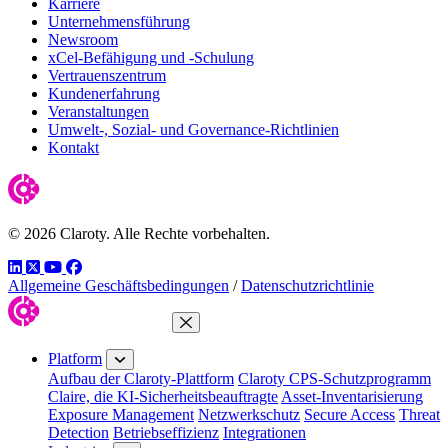
Karriere
Unternehmensführung
Newsroom
xCel-Befähigung und -Schulung
Vertrauenszentrum
Kundenerfahrung
Veranstaltungen
Umwelt-, Sozial- und Governance-Richtlinien
Kontakt
© 2026 Claroty. Alle Rechte vorbehalten.
LinkedIn
Twitter
YouTube
Facebook
Allgemeine Geschäftsbedingungen
/
Datenschutzrichtlinie
Close Menu
Platform
Aufbau der Claroty-Plattform
Claroty CPS-Schutzprogramm
Claire, die KI-Sicherheitsbeauftragte
Asset-Inventarisierung
Exposure Management
Netzwerkschutz
Secure Access
Threat
Detection
Betriebseffizienz
Integrationen