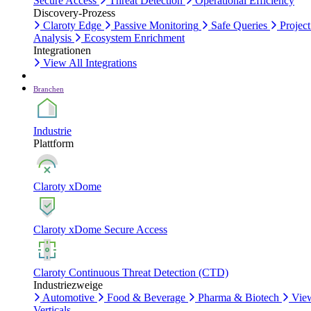
Secure Access
Threat Detection
Operational Efficiency
Discovery-Prozess
Claroty Edge
Passive Monitoring
Safe Queries
Project
Analysis
Ecosystem Enrichment
Integrationen
View All Integrations
Branchen
Industrie
Plattform
Claroty xDome
Claroty xDome Secure Access
Claroty Continuous Threat Detection (CTD)
Industriezweige
Automotive
Food & Beverage
Pharma & Biotech
Vie
Verticals