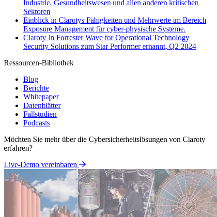
Industrie, Gesundheitswesen und allen anderen kritischen
Sektoren
Einblick in Clarotys Fähigkeiten und Mehrwerte im Bereich
Exposure Management für cyber-physische Systeme.
Claroty In Forrester Wave for Operational Technology
Security Solutions zum Star Performer ernannt, Q2 2024
Ressourcen-Bibliothek
Blog
Berichte
Whitepaper
Datenblätter
Fallstudien
Podcasts
Möchten Sie mehr über die Cybersicherheitslösungen von Claroty
erfahren?
Live-Demo vereinbaren