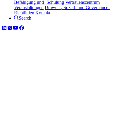
Befähigung und -Schulung
Vertrauenszentrum
Veranstaltungen
Umwelt-, Sozial- und Governance-
Richtlinien
Kontakt
Search
LinkedIn
Twitter
YouTube
Facebook