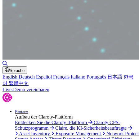
Toggle Search
Sprache
English
Deutsch
Español
Français
Italiano
Português
日本語
한국
어
繁體中文
Live-Demo vereinbaren
Plattform
Aufbau der Claroty-Plattform
Entdecken Sie die Claroty -Plattform
Claroty CPS-
Schutzprogramm
Claire, die KI-Sicherheitsbeauftragte
Asset Inventory
Exposure Management
Network Protect