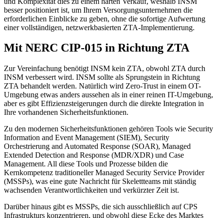
und Komplexität dies zu einem harten Verkauf, weshalb INSM
besser positioniert ist, um Ihrem Versorgungsunternehmen die
erforderlichen Einblicke zu geben, ohne die sofortige Aufwertung
einer vollständigen, netzwerkbasierten ZTA-Implementierung.
Mit NERC CIP-015 in Richtung ZTA
Zur Vereinfachung benötigt INSM kein ZTA, obwohl ZTA durch
INSM verbessert wird. INSM sollte als Sprungstein in Richtung
ZTA behandelt werden. Natürlich wird Zero-Trust in einem OT-
Umgebung etwas anders aussehen als in einer reinen IT-Umgebung,
aber es gibt Effizienzsteigerungen durch die direkte Integration in
Ihre vorhandenen Sicherheitsfunktionen.
Zu den modernen Sicherheitsfunktionen gehören Tools wie Security
Information and Event Management (SIEM), Security
Orchestrierung and Automated Response (SOAR), Managed
Extended Detection and Response (MDR/XDR) und Case
Management. All diese Tools und Prozesse bilden die
Kernkompetenz traditioneller Managed Security Service Provider
(MSSPs), was eine gute Nachricht für Skelettteams mit ständig
wachsenden Verantwortlichkeiten und verkürzter Zeit ist.
Darüber hinaus gibt es MSSPs, die sich ausschließlich auf CPS
Infrastrukturs konzentrieren, und obwohl diese Ecke des Marktes