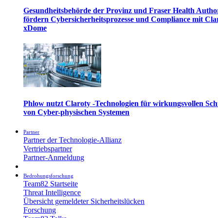
Gesundheitsbehörde der Provinz und Fraser Health Autho
fördern Cybersicherheitsprozesse und Compliance mit Cla
xDome
Phlow nutzt Claroty -Technologien für wirkungsvollen Sch
von Cyber-physischen Systemen
Partner
Partner der Technologie-Allianz
Vertriebspartner
Partner-Anmeldung
Bedrohungsforschung
Team82 Startseite
Threat Intelligence
Übersicht gemeldeter Sicherheitslücken
Forschung