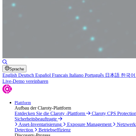
Suche umschalten
Sprache
English
Deutsch
Español
Français
Italiano
Português
日本語
한국어
Live-Demo vereinbaren
Plattform
Aufbau der Claroty-Plattform
Entdecken Sie die Claroty -Plattform
Claroty CPS Protectio
Sicherheitsbeauftragte
Asset-Inventarisierung
Exposure Management
Netzwerk
Detection
Betriebseffizienz
Discovery-Prozess