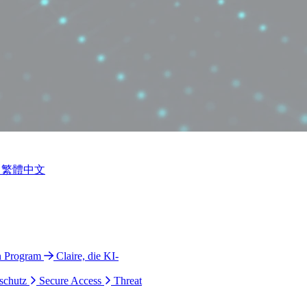
繁體中文
n Program
Claire, die KI-
schutz
Secure Access
Threat