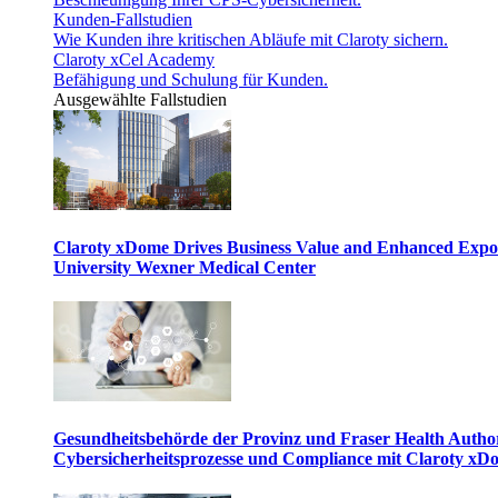
Kunden-Fallstudien
Wie Kunden ihre kritischen Abläufe mit Claroty sichern.
Claroty xCel Academy
Befähigung und Schulung für Kunden.
Ausgewählte Fallstudien
Claroty xDome Drives Business Value and Enhanced Expo
University Wexner Medical Center
Gesundheitsbehörde der Provinz und Fraser Health Author
Cybersicherheitsprozesse und Compliance mit Claroty xD