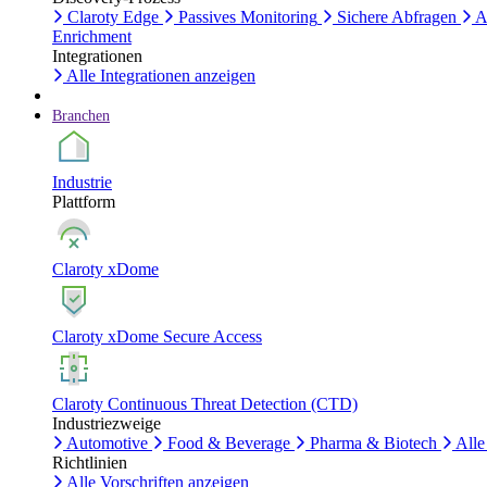
Claroty Edge
Passives Monitoring
Sichere Abfragen
A
Enrichment
Integrationen
Alle Integrationen anzeigen
Branchen
Industrie
Plattform
Claroty xDome
Claroty xDome Secure Access
Claroty Continuous Threat Detection (CTD)
Industriezweige
Automotive
Food & Beverage
Pharma & Biotech
Alle
Richtlinien
Alle Vorschriften anzeigen