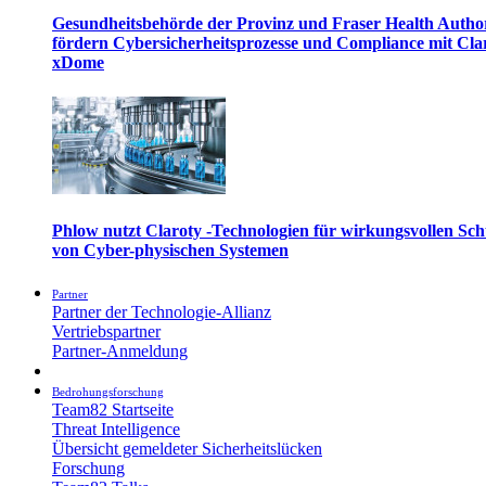
Gesundheitsbehörde der Provinz und Fraser Health Autho
fördern Cybersicherheitsprozesse und Compliance mit Cla
xDome
Phlow nutzt Claroty -Technologien für wirkungsvollen Sch
von Cyber-physischen Systemen
Partner
Partner der Technologie-Allianz
Vertriebspartner
Partner-Anmeldung
Bedrohungsforschung
Team82 Startseite
Threat Intelligence
Übersicht gemeldeter Sicherheitslücken
Forschung