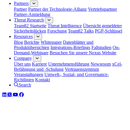
Partners
Partner
Partner der Technologie-Allianz
Vertriebspartner
Partner-Anmeldung
Threat Research
Team82 Startseite
Threat Intelligence
Übersicht gemeldeter
Sicherheitslücken
Forschung
Team82 Talks
PGP-Schlüssel
Resources
Blog
Berichte
Whitepaper
Datenblätter und
Produktübersichten
Integrations-Briefings
Fallstudien
On-
Demand-Webinare
Besuchen Sie unsere Nexus Website
Company
Über uns
Karriere
Unternehmensführung
Newsroom
xCel-
Befähigung und -Schulung
Vertrauenszentrum
Veranstaltungen
Umwelt-, Sozial- und Governance-
Richtlinien
Kontakt
Search
LinkedIn
Twitter
YouTube
Facebook