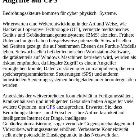
Bedrohungsakteure kommen für cyber-physisch -Systeme.
Wir erwarten eine Weiterentwicklung in der Art und Weise, wie
Hacker auf operative Technologie (OT), vernetzte medizinisches
Gerät s und Gebäudemanagementsysteme (BMS) abzielen. Frühere
Untersuchungen haben beispielsweise potenzielle Schwachstellen
bei Geräten gezeigt, die auf bestimmten Ebenen des Purdue-Modells
leben. Schwachstellen bei der technischen Workstation-Software,
die größtenteils auf Windows-Maschinen betrieben wird, wurden als
riskant empfunden, da illegaler Zugriff es einem Angreifer
ermöglichen könnte, Daten zu stören oder zu manipulieren, die von
speicherprogrammierbaren Steuerungen (SPS) und anderen
industriellen Steuerungssystemen hochgeladen oder heruntergeladen
wurden.
Angesichts der weitverbreiteten Konnektivität in Fertigungsstätten,
Krankenhäusern und intelligenten Gebäuden haben Angreifer viele
weitere Optionen, um
CPS
anzusprechen. Erwarten Sie, dass
Bedrohungsakteure – und Forscher – ihre Aufmerksamkeit auf
intelligentes Internet der Dinge, intelligente
Gebäudeautomatisierung, sogar vernetzte Gegensprechanlagen und
Videoüberwachungssysteme erhöhen. Verbesserte Konnektivität
stellt mehr potenzielle Einstiegspunkte in das Netzwerk dar.