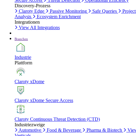
Secure Access
Threat Detection
Operational Efficiency
Discovery-Prozess
Claroty Edge
Passive Monitoring
Safe Queries
Project
Analysis
Ecosystem Enrichment
Integrationen
View All Integrations
Branchen
Industrie
Plattform
Claroty xDome
Claroty xDome Secure Access
Claroty Continuous Threat Detection (CTD)
Industriezweige
Automotive
Food & Beverage
Pharma & Biotech
Vie
Verticals