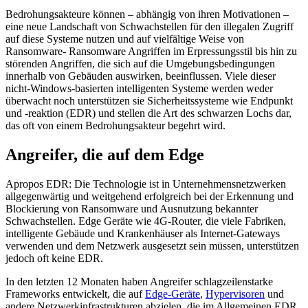
Bedrohungsakteure können – abhängig von ihren Motivationen –
eine neue Landschaft von Schwachstellen für den illegalen Zugriff
auf diese Systeme nutzen und auf vielfältige Weise von
Ransomware- Ransomware Angriffen im Erpressungsstil bis hin zu
störenden Angriffen, die sich auf die Umgebungsbedingungen
innerhalb von Gebäuden auswirken, beeinflussen. Viele dieser
nicht-Windows-basierten intelligenten Systeme werden weder
überwacht noch unterstützen sie Sicherheitssysteme wie Endpunkt
und -reaktion (EDR) und stellen die Art des schwarzen Lochs dar,
das oft von einem Bedrohungsakteur begehrt wird.
Angreifer, die auf dem Edge
Apropos EDR: Die Technologie ist in Unternehmensnetzwerken
allgegenwärtig und weitgehend erfolgreich bei der Erkennung und
Blockierung von Ransomware und Ausnutzung bekannter
Schwachstellen. Edge Geräte wie 4G-Router, die viele Fabriken,
intelligente Gebäude und Krankenhäuser als Internet-Gateways
verwenden und dem Netzwerk ausgesetzt sein müssen, unterstützen
jedoch oft keine EDR.
In den letzten 12 Monaten haben Angreifer schlagzeilenstarke
Frameworks entwickelt, die auf
Edge-Geräte
,
Hypervisoren
und
andere Netzwerkinfrastrukturen abzielen, die im Allgemeinen EDR