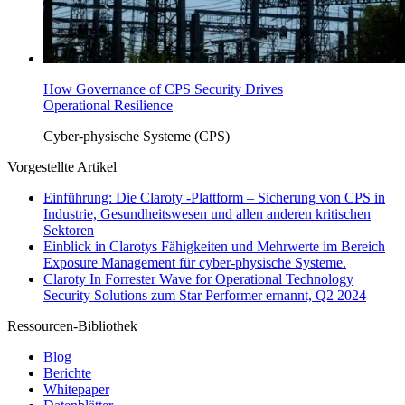
How Governance of CPS Security Drives
Operational Resilience
Cyber-physische Systeme (CPS)
Vorgestellte Artikel
Einführung: Die Claroty -Plattform – Sicherung von CPS in
Industrie, Gesundheitswesen und allen anderen kritischen
Sektoren
Einblick in Clarotys Fähigkeiten und Mehrwerte im Bereich
Exposure Management für cyber-physische Systeme.
Claroty In Forrester Wave for Operational Technology
Security Solutions zum Star Performer ernannt, Q2 2024
Ressourcen-Bibliothek
Blog
Berichte
Whitepaper