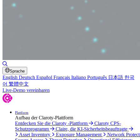
Toggle Search
Sprache
English
Deutsch
Español
Français
Italiano
Português
日本語
한국
어
繁體中文
Live-Demo vereinbaren
Plattform
Aufbau der Claroty-Plattform
Entdecken Sie die Claroty -Plattform
Claroty CPS-
Schutzprogramm
Claire, die KI-Sicherheitsbeauftragte
Asset Inventory
Exposure Management
Network Protect