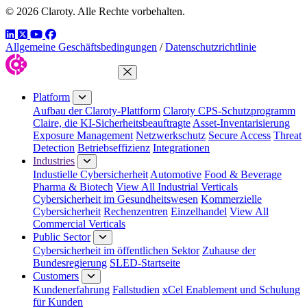
© 2026 Claroty. Alle Rechte vorbehalten.
LinkedIn
Twitter
YouTube
Facebook
Allgemeine Geschäftsbedingungen
/
Datenschutzrichtlinie
Close Menu
Platform
Aufbau der Claroty-Plattform
Claroty CPS-Schutzprogramm
Claire, die KI-Sicherheitsbeauftragte
Asset-Inventarisierung
Exposure Management
Netzwerkschutz
Secure Access
Threat
Detection
Betriebseffizienz
Integrationen
Industries
Industielle Cybersicherheit
Automotive
Food & Beverage
Pharma & Biotech
View All Industrial Verticals
Cybersicherheit im Gesundheitswesen
Kommerzielle
Cybersicherheit
Rechenzentren
Einzelhandel
View All
Commercial Verticals
Public Sector
Cybersicherheit im öffentlichen Sektor
Zuhause der
Bundesregierung
SLED-Startseite
Customers
Kundenerfahrung
Fallstudien
xCel Enablement und Schulung
für Kunden