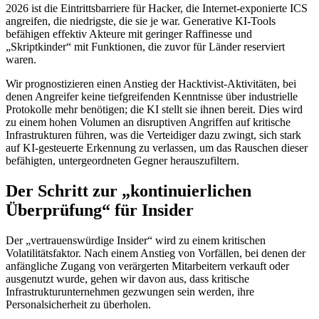
2026 ist die Eintrittsbarriere für Hacker, die Internet-exponierte ICS
angreifen, die niedrigste, die sie je war. Generative KI-Tools
befähigen effektiv Akteure mit geringer Raffinesse und
„Skriptkinder“ mit Funktionen, die zuvor für Länder reserviert
waren.
Wir prognostizieren einen Anstieg der Hacktivist-Aktivitäten, bei
denen Angreifer keine tiefgreifenden Kenntnisse über industrielle
Protokolle mehr benötigen; die KI stellt sie ihnen bereit. Dies wird
zu einem hohen Volumen an disruptiven Angriffen auf kritische
Infrastrukturen führen, was die Verteidiger dazu zwingt, sich stark
auf KI-gesteuerte Erkennung zu verlassen, um das Rauschen dieser
befähigten, untergeordneten Gegner herauszufiltern.
Der Schritt zur „kontinuierlichen
Überprüfung“ für Insider
Der „vertrauenswürdige Insider“ wird zu einem kritischen
Volatilitätsfaktor. Nach einem Anstieg von Vorfällen, bei denen der
anfängliche Zugang von verärgerten Mitarbeitern verkauft oder
ausgenutzt wurde, gehen wir davon aus, dass kritische
Infrastrukturunternehmen gezwungen sein werden, ihre
Personalsicherheit zu überholen.