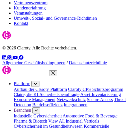
Vertrauenszentrum
Kundenerfahrung
Veranstaltungen
Umwelt-, Sozial- und Governance-Richtlinien
Kontakt
© 2026 Claroty. Alle Rechte vorbehalten.
LinkedIn
Twitter
YouTube
Facebook
Allgemeine Geschäftsbedingungen
/
Datenschutzrichtlinie
Menü schließen
Plattform
Aufbau der Claroty-Plattform
Claroty CPS-Schutzprogramm
Claire, die KI-Sicherheitsbeauftragte
Asset-Inventarisierung
Exposure Management
Netzwerkschutz
Secure Access
Threat
Detection
Betriebseffizienz
Integrationen
Branchen
Industielle Cybersicherheit
Automotive
Food & Beverage
Pharma & Biotech
View All Industrial Verticals
Cybersicherheit im Gesundheitswesen
Kommerzielle