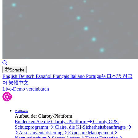
Suche umschalten
Sprache
English
Deutsch
Español
Français
Italiano
Português
日本語
한국
어
繁體中文
Live-Demo vereinbaren
Plattform
Aufbau der Claroty-Plattform
Entdecken Sie die Claroty -Plattform
Claroty CPS-
Schutzprogramm
Claire, die KI-Sicherheitsbeauftragte
Asset-Inventarisierung
Exposure Management