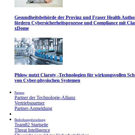
Gesundheitsbehörde der Provinz und Fraser Health Autho
fördern Cybersicherheitsprozesse und Compliance mit Cla
xDome
Phlow nutzt Claroty -Technologien für wirkungsvollen Sch
von Cyber-physischen Systemen
Partner
Partner der Technologie-Allianz
Vertriebspartner
Partner-Anmeldung
Bedrohungsforschung
Team82 Startseite
Threat Intelligence