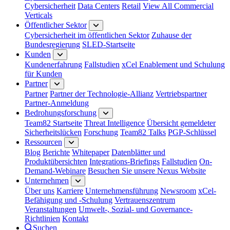
Cybersicherheit
Data Centers
Retail
View All Commercial
Verticals
Öffentlicher Sektor
Cybersicherheit im öffentlichen Sektor
Zuhause der
Bundesregierung
SLED-Startseite
Kunden
Kundenerfahrung
Fallstudien
xCel Enablement und Schulung
für Kunden
Partner
Partner
Partner der Technologie-Allianz
Vertriebspartner
Partner-Anmeldung
Bedrohungsforschung
Team82 Startseite
Threat Intelligence
Übersicht gemeldeter
Sicherheitslücken
Forschung
Team82 Talks
PGP-Schlüssel
Ressourcen
Blog
Berichte
Whitepaper
Datenblätter und
Produktübersichten
Integrations-Briefings
Fallstudien
On-
Demand-Webinare
Besuchen Sie unsere Nexus Website
Unternehmen
Über uns
Karriere
Unternehmensführung
Newsroom
xCel-
Befähigung und -Schulung
Vertrauenszentrum
Veranstaltungen
Umwelt-, Sozial- und Governance-
Richtlinien
Kontakt
Suchen