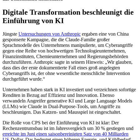
Digitale Transformation beschleunigt die
Einführung von KI
Jüngste
Untersuchungen von Anthropic
ergaben eine von China
gesponserte Kampagne, die die Claude-Familie großer
Sprachmodelle des Unternehmens manipulierte, um Cyberangriffe
gegen eine Reihe von hochwertigen Technologieunternehmen,
Finanzinstituten, Chemieunternehmen und Regierungsbehörden
durchzuführen. Anthropic sagte in seinem Hinweis: „Wir glauben,
dass dies der erste dokumentierte Fall eines groß angelegten
Cyberangriffs ist, der ohne wesentliche menschliche Intervention
durchgeführt wurde.“
Unternehmen haben stark in KI investiert und verzeichnen sofortige
Renditen in Bezug auf Effizienz und Innovation. Ebenso
verwandeln Angreifer generative KI und Large Language Models
(LLMs) wie Claude in Dual-Purpose-Tools, um Angriffe zu
beschleunigen. Das Katzen- und Mausspiel ist eingeschaltet.
Die Rolle von CPS bei der Einführung von KI ist klar: Der
Rechenzentrumsbau ist im Jahresvergleich um 30 % gestiegen und
erreichte im Juni einen saisonbereinigten Satz von 40 Milliarden
US
-Dollar. Das bedeutet einen höheren Energie- und Kühlbedarf