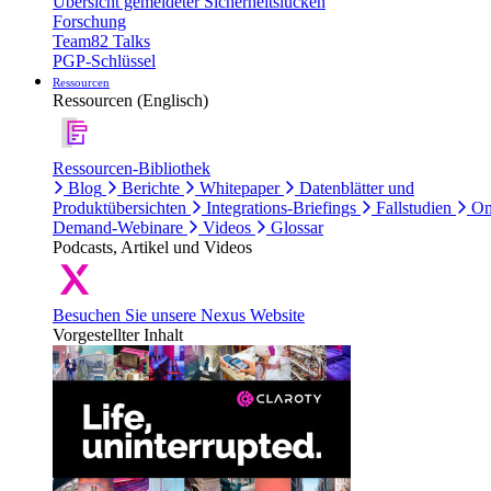
Übersicht gemeldeter Sicherheitslücken
Forschung
Team82 Talks
PGP-Schlüssel
Ressourcen
Ressourcen (Englisch)
Ressourcen-Bibliothek
Blog
Berichte
Whitepaper
Datenblätter und
Produktübersichten
Integrations-Briefings
Fallstudien
On
Demand-Webinare
Videos
Glossar
Podcasts, Artikel und Videos
Besuchen Sie unsere Nexus Website
Vorgestellter Inhalt