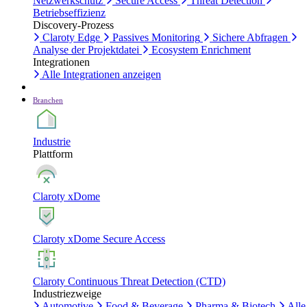
Netzwerkschutz
Secure Access
Threat Detection
Betriebseffizienz
Discovery-Prozess
Claroty Edge
Passives Monitoring
Sichere Abfragen
Analyse der Projektdatei
Ecosystem Enrichment
Integrationen
Alle Integrationen anzeigen
Branchen
Industrie
Plattform
Claroty xDome
Claroty xDome Secure Access
Claroty Continuous Threat Detection (CTD)
Industriezweige
Automotive
Food & Beverage
Pharma & Biotech
Alle