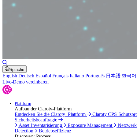
Suche umschalten
Sprache
English
Deutsch
Español
Français
Italiano
Português
日本語
한국어
Live-Demo vereinbaren
Plattform
Aufbau der Claroty-Plattform
Entdecken Sie die Claroty -Plattform
Claroty CPS-Schutzp
Sicherheitsbeauftragte
Asset-Inventarisierung
Exposure Management
Netzwerk
Detection
Betriebseffizienz
Discovery-Prozess