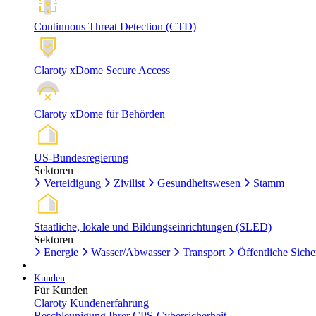
Continuous Threat Detection (CTD)
Claroty xDome Secure Access
Claroty xDome für Behörden
US-Bundesregierung
Sektoren
Verteidigung
Zivilist
Gesundheitswesen
Stamm
Staatliche, lokale und Bildungseinrichtungen (SLED)
Sektoren
Energie
Wasser/Abwasser
Transport
Öffentliche Siche
Kunden
Für Kunden
Claroty Kundenerfahrung
Beschleunigung Ihrer CPS-Cybersicherheit.