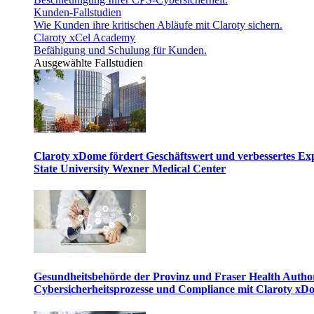
Kunden-Fallstudien
Wie Kunden ihre kritischen Abläufe mit Claroty sichern.
Claroty xCel Academy
Befähigung und Schulung für Kunden.
Ausgewählte Fallstudien
Claroty xDome fördert Geschäftswert und verbessertes E
State University Wexner Medical Center
Gesundheitsbehörde der Provinz und Fraser Health Author
Cybersicherheitsprozesse und Compliance mit Claroty xD