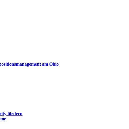
xpositionsmanagement am Ohio
ity fördern
ome