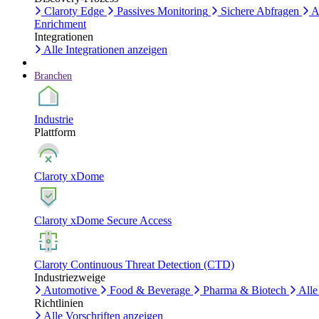
Claroty Edge
Passives Monitoring
Sichere Abfragen
A
Enrichment
Integrationen
Alle Integrationen anzeigen
Branchen
Industrie
Plattform
Claroty xDome
Claroty xDome Secure Access
Claroty Continuous Threat Detection (CTD)
Industriezweige
Automotive
Food & Beverage
Pharma & Biotech
Alle
Richtlinien
Alle Vorschriften anzeigen