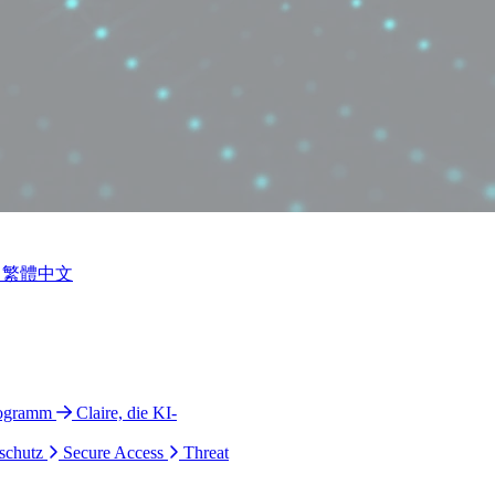
繁體中文
rogramm
Claire, die KI-
schutz
Secure Access
Threat