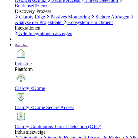
Netzwerkschutz
Secure Access
Threat Detection
Betriebseffizienz
Discovery-Prozess
Claroty Edge
Passives Monitoring
Sichere Abfragen
Analyse der Projektdatei
Ecosystem Enrichment
Integrationen
Alle Integrationen anzeigen
Branchen
Industrie
Plattform
Claroty xDome
Claroty xDome Secure Access
Claroty Continuous Threat Detection (CTD)
Industriezweige
Automotive
Food & Beverage
Pharma & Biotech
Alle