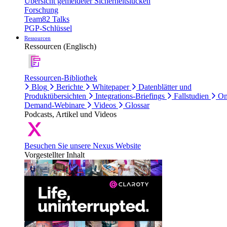
Übersicht gemeldeter Sicherheitslücken
Forschung
Team82 Talks
PGP-Schlüssel
Ressourcen
Ressourcen (Englisch)
Ressourcen-Bibliothek
Blog
Berichte
Whitepaper
Datenblätter und
Produktübersichten
Integrations-Briefings
Fallstudien
On
Demand-Webinare
Videos
Glossar
Podcasts, Artikel und Videos
Besuchen Sie unsere Nexus Website
Vorgestellter Inhalt