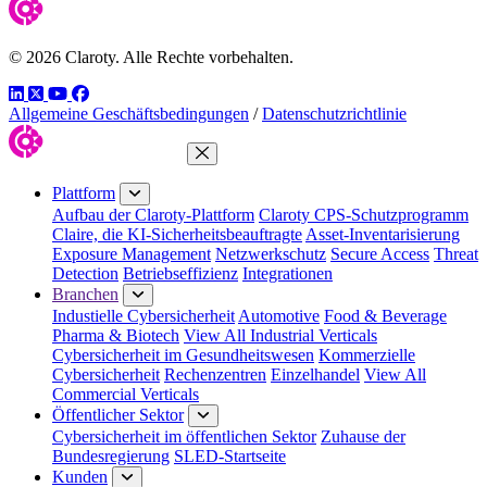
© 2026 Claroty. Alle Rechte vorbehalten.
LinkedIn
Twitter
YouTube
Facebook
Allgemeine Geschäftsbedingungen
/
Datenschutzrichtlinie
Menü schließen
Plattform
Aufbau der Claroty-Plattform
Claroty CPS-Schutzprogramm
Claire, die KI-Sicherheitsbeauftragte
Asset-Inventarisierung
Exposure Management
Netzwerkschutz
Secure Access
Threat
Detection
Betriebseffizienz
Integrationen
Branchen
Industielle Cybersicherheit
Automotive
Food & Beverage
Pharma & Biotech
View All Industrial Verticals
Cybersicherheit im Gesundheitswesen
Kommerzielle
Cybersicherheit
Rechenzentren
Einzelhandel
View All
Commercial Verticals
Öffentlicher Sektor
Cybersicherheit im öffentlichen Sektor
Zuhause der
Bundesregierung
SLED-Startseite
Kunden