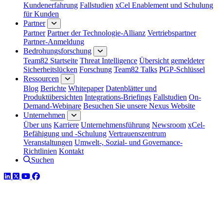
Kundenerfahrung
Fallstudien
xCel Enablement und Schulung
für Kunden
Partner
Partner
Partner der Technologie-Allianz
Vertriebspartner
Partner-Anmeldung
Bedrohungsforschung
Team82 Startseite
Threat Intelligence
Übersicht gemeldeter
Sicherheitslücken
Forschung
Team82 Talks
PGP-Schlüssel
Ressourcen
Blog
Berichte
Whitepaper
Datenblätter und
Produktübersichten
Integrations-Briefings
Fallstudien
On-
Demand-Webinare
Besuchen Sie unsere Nexus Website
Unternehmen
Über uns
Karriere
Unternehmensführung
Newsroom
xCel-
Befähigung und -Schulung
Vertrauenszentrum
Veranstaltungen
Umwelt-, Sozial- und Governance-
Richtlinien
Kontakt
Suchen
LinkedIn
Twitter
YouTube
Facebook