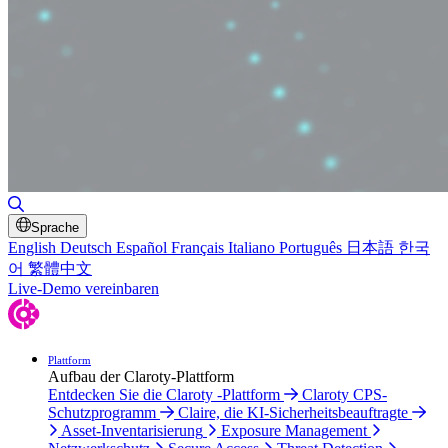
Suche umschalten
Sprache
English
Deutsch
Español
Français
Italiano
Português
日本語
한국
어
繁體中文
Live-Demo vereinbaren
Plattform
Aufbau der Claroty-Plattform
Entdecken Sie die Claroty -Plattform
Claroty CPS-
Schutzprogramm
Claire, die KI-Sicherheitsbeauftragte
Asset-Inventarisierung
Exposure Management