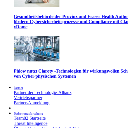
Gesundheitsbehörde der Provinz und Fraser Health Autho
fördern Cybersicherheitsprozesse und Compliance mit Cla
xDome
Phlow nutzt Claroty -Technologien für wirkungsvollen Sch
von Cyber-physischen Systemen
Partner
Partner der Technologie-Allianz
Vertriebspartner
Partner-Anmeldung
Bedrohungsforschung
Team82 Startseite
Threat Intelligence