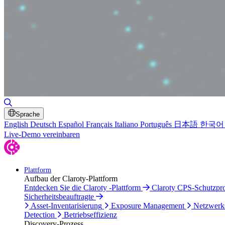
Suche umschalten
Sprache
English
Deutsch
Español
Français
Italiano
Português
日本語
한국어
Live-Demo vereinbaren
Plattform
Aufbau der Claroty-Plattform
Entdecken Sie die Claroty -Plattform
Claroty CPS-Schutzp
Sicherheitsbeauftragte
Asset-Inventarisierung
Exposure Management
Netzwerk
Detection
Betriebseffizienz
Discovery-Prozess