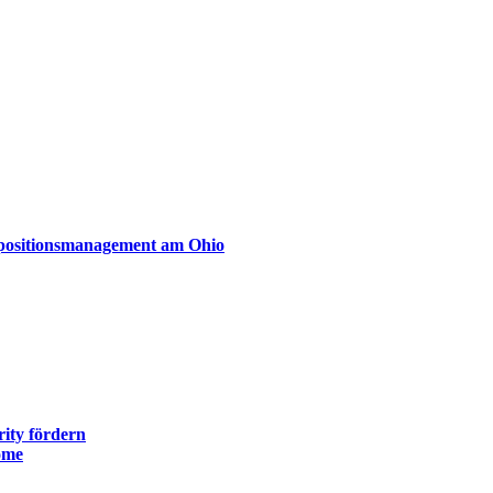
xpositionsmanagement am Ohio
ity fördern
ome