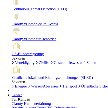
Continuous Threat Detection (CTD)
Claroty xDome Secure Access
Claroty xDome für Behörden
US-Bundesregierung
Sektoren
Verteidigung
Zivilist
Gesundheitswesen
Stamm
Staatliche, lokale und Bildungseinrichtungen (SLED)
Sektoren
Energie
Wasser/Abwasser
Transport
Öffentliche Siche
Kunden
Für Kunden
Claroty Kundenerfahrung
Beschleunigung Ihrer CPS-Cybersicherheit.