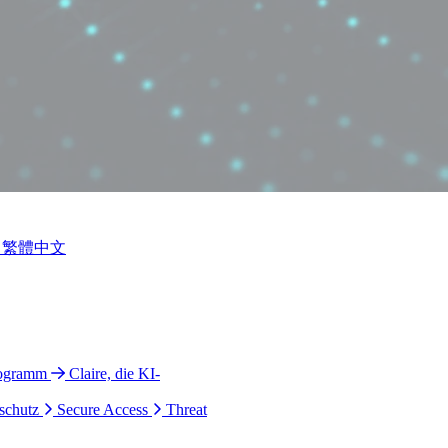
繁體中文
rogramm
Claire, die KI-
schutz
Secure Access
Threat