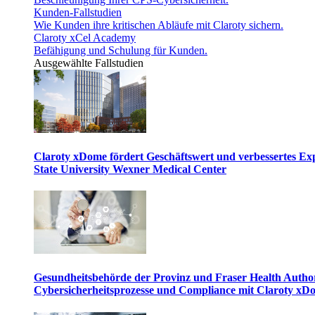
Kunden-Fallstudien
Wie Kunden ihre kritischen Abläufe mit Claroty sichern.
Claroty xCel Academy
Befähigung und Schulung für Kunden.
Ausgewählte Fallstudien
Claroty xDome fördert Geschäftswert und verbessertes E
State University Wexner Medical Center
Gesundheitsbehörde der Provinz und Fraser Health Author
Cybersicherheitsprozesse und Compliance mit Claroty xD