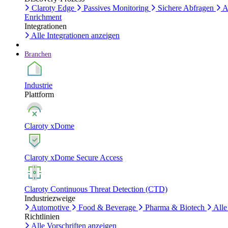
Claroty Edge
Passives Monitoring
Sichere Abfragen
A
Enrichment
Integrationen
Alle Integrationen anzeigen
Branchen
Industrie
Plattform
Claroty xDome
Claroty xDome Secure Access
Claroty Continuous Threat Detection (CTD)
Industriezweige
Automotive
Food & Beverage
Pharma & Biotech
Alle
Richtlinien
Alle Vorschriften anzeigen