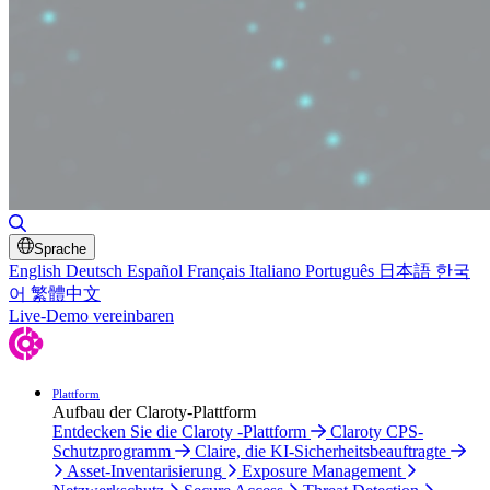
Suche umschalten
Sprache
English
Deutsch
Español
Français
Italiano
Português
日本語
한국
어
繁體中文
Live-Demo vereinbaren
Plattform
Aufbau der Claroty-Plattform
Entdecken Sie die Claroty -Plattform
Claroty CPS-
Schutzprogramm
Claire, die KI-Sicherheitsbeauftragte
Asset-Inventarisierung
Exposure Management