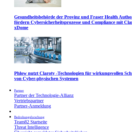
Gesundheitsbehörde der Provinz und Fraser Health Autho
fördern Cybersicherheitsprozesse und Compliance mit Cla
xDome
Phlow nutzt Claroty -Technologien für wirkungsvollen Sch
von Cyber-physischen Systemen
Partner
Partner der Technologie-Allianz
Vertriebspartner
Partner-Anmeldung
Bedrohungsforschung
Team82 Startseite
Threat Intelligence