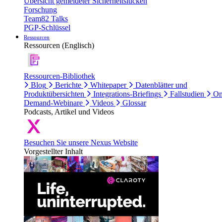
Übersicht gemeldeter Sicherheitslücken
Forschung
Team82 Talks
PGP-Schlüssel
Ressourcen
Ressourcen (Englisch)
Ressourcen-Bibliothek
Blog
Berichte
Whitepaper
Datenblätter und
Produktübersichten
Integrations-Briefings
Fallstudien
On
Demand-Webinare
Videos
Glossar
Podcasts, Artikel und Videos
Besuchen Sie unsere Nexus Website
Vorgestellter Inhalt