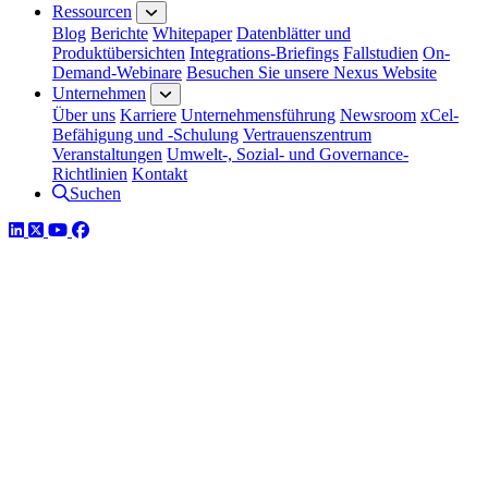
Ressourcen
Blog
Berichte
Whitepaper
Datenblätter und
Produktübersichten
Integrations-Briefings
Fallstudien
On-
Demand-Webinare
Besuchen Sie unsere Nexus Website
Unternehmen
Über uns
Karriere
Unternehmensführung
Newsroom
xCel-
Befähigung und -Schulung
Vertrauenszentrum
Veranstaltungen
Umwelt-, Sozial- und Governance-
Richtlinien
Kontakt
Suchen
LinkedIn
Twitter
YouTube
Facebook