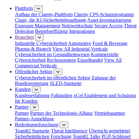
Menü schließen
Plattform
Aufbau der Claroty-Plattform
Claroty CPS-Schutzprogramm
Claire, die KI-Sicherheitsbeauftragte
Asset-Inventarisierung
Exposure Management
Netzwerkschutz
Secure Access
Threat
Detection
Betriebseffizienz
Integrationen
Branchen
Industielle Cybersicherheit
Automotive
Food & Beverage
Pharma & Biotech
View All Industrial Verticals
Cybersicherheit im Gesundheitswesen
Kommerzielle
Cybersicherheit
Rechenzentren
Einzelhandel
View All
Commercial Verticals
Öffentlicher Sektor
Cybersicherheit im öffentlichen Sektor
Zuhause der
Bundesregierung
SLED-Startseite
Kunden
Kundenerfahrung
Fallstudien
xCel Enablement und Schulung
für Kunden
Partner
Partner
Partner der Technologie-Allianz
Vertriebspartner
Partner-Anmeldung
Bedrohungsforschung
Team82 Startseite
Threat Intelligence
Übersicht gemeldeter
Sicherheitslücken
Forschung
Team82 Talks
PGP-Schlüssel