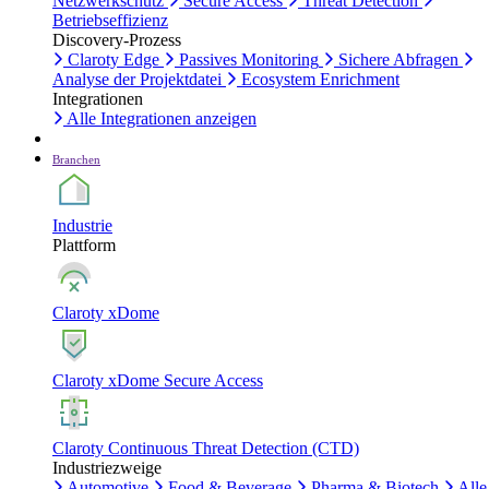
Netzwerkschutz
Secure Access
Threat Detection
Betriebseffizienz
Discovery-Prozess
Claroty Edge
Passives Monitoring
Sichere Abfragen
Analyse der Projektdatei
Ecosystem Enrichment
Integrationen
Alle Integrationen anzeigen
Branchen
Industrie
Plattform
Claroty xDome
Claroty xDome Secure Access
Claroty Continuous Threat Detection (CTD)
Industriezweige
Automotive
Food & Beverage
Pharma & Biotech
Alle