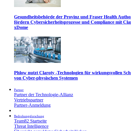
Gesundheitsbehörde der Provinz und Fraser Health Autho
fördern Cybersicherheitsprozesse und Compliance mit Cla
xDome
Phlow nutzt Claroty -Technologien für wirkungsvollen Sch
von Cyber-physischen Systemen
Partner
Partner der Technologie-Allianz
Vertriebspartner
Partner-Anmeldung
Bedrohungsforschung
Team82 Startseite
Threat Intelligence