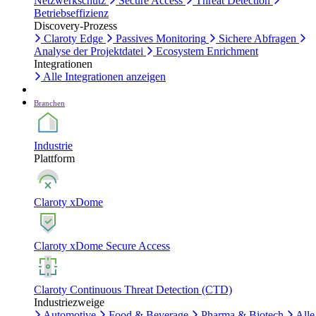
Netzwerkschutz
Secure Access
Threat Detection
Betriebseffizienz
Discovery-Prozess
Claroty Edge
Passives Monitoring
Sichere Abfragen
Analyse der Projektdatei
Ecosystem Enrichment
Integrationen
Alle Integrationen anzeigen
Branchen
Industrie
Plattform
Claroty xDome
Claroty xDome Secure Access
Claroty Continuous Threat Detection (CTD)
Industriezweige
Automotive
Food & Beverage
Pharma & Biotech
Alle