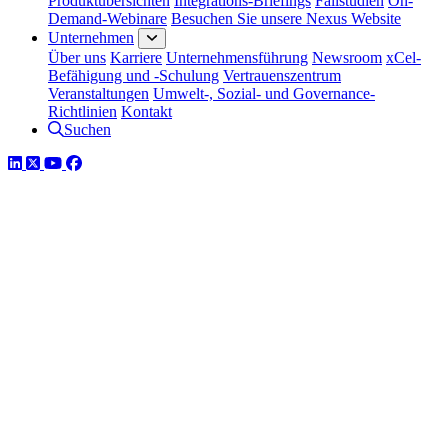
Produktübersichten
Integrations-Briefings
Fallstudien
On-
Demand-Webinare
Besuchen Sie unsere Nexus Website
Unternehmen
Über uns
Karriere
Unternehmensführung
Newsroom
xCel-
Befähigung und -Schulung
Vertrauenszentrum
Veranstaltungen
Umwelt-, Sozial- und Governance-
Richtlinien
Kontakt
Suchen
LinkedIn
Twitter
YouTube
Facebook