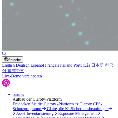
Suche umschalten
Sprache
English
Deutsch
Español
Français
Italiano
Português
日本語
한국
어
繁體中文
Live-Demo vereinbaren
Plattform
Aufbau der Claroty-Plattform
Entdecken Sie die Claroty -Plattform
Claroty CPS-
Schutzprogramm
Claire, die KI-Sicherheitsbeauftragte
Asset-Inventarisierung
Exposure Management