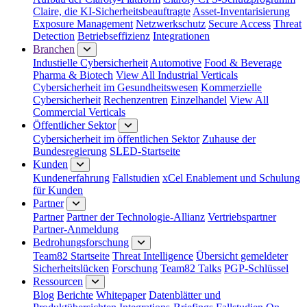
Claire, die KI-Sicherheitsbeauftragte
Asset-Inventarisierung
Exposure Management
Netzwerkschutz
Secure Access
Threat
Detection
Betriebseffizienz
Integrationen
Branchen
Industielle Cybersicherheit
Automotive
Food & Beverage
Pharma & Biotech
View All Industrial Verticals
Cybersicherheit im Gesundheitswesen
Kommerzielle
Cybersicherheit
Rechenzentren
Einzelhandel
View All
Commercial Verticals
Öffentlicher Sektor
Cybersicherheit im öffentlichen Sektor
Zuhause der
Bundesregierung
SLED-Startseite
Kunden
Kundenerfahrung
Fallstudien
xCel Enablement und Schulung
für Kunden
Partner
Partner
Partner der Technologie-Allianz
Vertriebspartner
Partner-Anmeldung
Bedrohungsforschung
Team82 Startseite
Threat Intelligence
Übersicht gemeldeter
Sicherheitslücken
Forschung
Team82 Talks
PGP-Schlüssel
Ressourcen
Blog
Berichte
Whitepaper
Datenblätter und