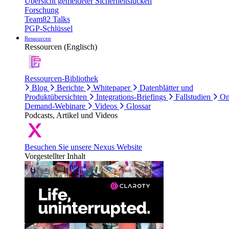
Übersicht gemeldeter Sicherheitslücken
Forschung
Team82 Talks
PGP-Schlüssel
Ressourcen
Ressourcen (Englisch)
Ressourcen-Bibliothek
Blog
Berichte
Whitepaper
Datenblätter und
Produktübersichten
Integrations-Briefings
Fallstudien
On
Demand-Webinare
Videos
Glossar
Podcasts, Artikel und Videos
Besuchen Sie unsere Nexus Website
Vorgestellter Inhalt