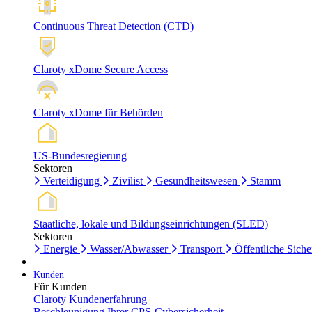
Continuous Threat Detection (CTD)
Claroty xDome Secure Access
Claroty xDome für Behörden
US-Bundesregierung
Sektoren
Verteidigung
Zivilist
Gesundheitswesen
Stamm
Staatliche, lokale und Bildungseinrichtungen (SLED)
Sektoren
Energie
Wasser/Abwasser
Transport
Öffentliche Siche
Kunden
Für Kunden
Claroty Kundenerfahrung
Beschleunigung Ihrer CPS-Cybersicherheit.