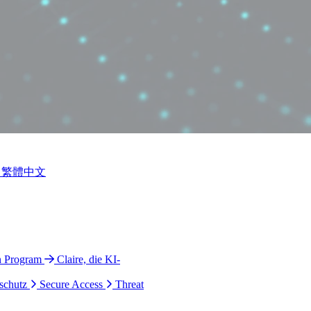
繁體中文
n Program
Claire, die KI-
schutz
Secure Access
Threat