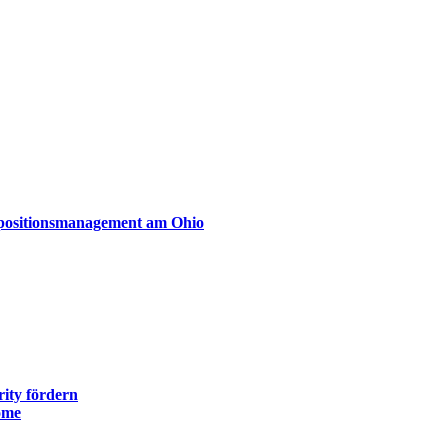
xpositionsmanagement am Ohio
ity fördern
ome