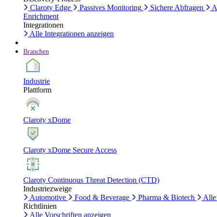
Claroty Edge
Passives Monitoring
Sichere Abfragen
A
Enrichment
Integrationen
Alle Integrationen anzeigen
Branchen
Industrie
Plattform
Claroty xDome
Claroty xDome Secure Access
Claroty Continuous Threat Detection (CTD)
Industriezweige
Automotive
Food & Beverage
Pharma & Biotech
Alle
Richtlinien
Alle Vorschriften anzeigen