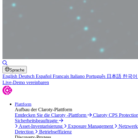
Suche umschalten
Sprache
English
Deutsch
Español
Français
Italiano
Português
日本語
한국어
Live-Demo vereinbaren
Plattform
Aufbau der Claroty-Plattform
Entdecken Sie die Claroty -Plattform
Claroty CPS Protectio
Sicherheitsbeauftragte
Asset-Inventarisierung
Exposure Management
Netzwerk
Detection
Betriebseffizienz
Discovery-Prozess