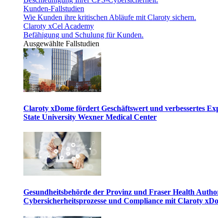
Kunden-Fallstudien
Wie Kunden ihre kritischen Abläufe mit Claroty sichern.
Claroty xCel Academy
Befähigung und Schulung für Kunden.
Ausgewählte Fallstudien
Claroty xDome fördert Geschäftswert und verbessertes E
State University Wexner Medical Center
Gesundheitsbehörde der Provinz und Fraser Health Author
Cybersicherheitsprozesse und Compliance mit Claroty xD