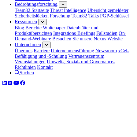
Bedrohungsforschung
Team82 Startseite
Threat Intelligence
Übersicht gemeldeter
Sicherheitslücken
Forschung
Team82 Talks
PGP-Schlüssel
Ressourcen
Blog
Berichte
Whitepaper
Datenblätter und
Produktübersichten
Integrations-Briefings
Fallstudien
On-
Demand-Webinare
Besuchen Sie unsere Nexus Website
Unternehmen
Über uns
Karriere
Unternehmensführung
Newsroom
xCel-
Befähigung und -Schulung
Vertrauenszentrum
Veranstaltungen
Umwelt-, Sozial- und Governance-
Richtlinien
Kontakt
Suchen
LinkedIn
Twitter
YouTube
Facebook