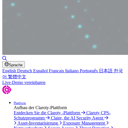
Suche umschalten
Sprache
English
Deutsch
Español
Français
Italiano
Português
日本語
한국
어
繁體中文
Live-Demo vereinbaren
Plattform
Aufbau der Claroty-Plattform
Entdecken Sie die Claroty -Plattform
Claroty CPS-
Schutzprogramm
Claire, the AI Security Agent
Asset-Inventarisierung
Exposure Management