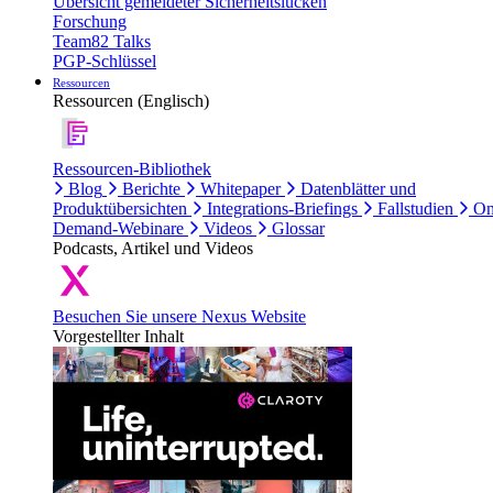
Übersicht gemeldeter Sicherheitslücken
Forschung
Team82 Talks
PGP-Schlüssel
Ressourcen
Ressourcen (Englisch)
Ressourcen-Bibliothek
Blog
Berichte
Whitepaper
Datenblätter und
Produktübersichten
Integrations-Briefings
Fallstudien
On
Demand-Webinare
Videos
Glossar
Podcasts, Artikel und Videos
Besuchen Sie unsere Nexus Website
Vorgestellter Inhalt