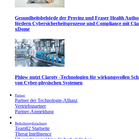
Gesundheitsbehörde der Provinz und Fraser Health Autho
fördern Cybersicherheitsprozesse und Compliance mit Cla
xDome
Phlow nutzt Claroty -Technologien für wirkungsvollen Sch
von Cyber-physischen Systemen
Partner
Partner der Technologie-Allianz
Vertriebspartner
Partner-Anmeldung
Bedrohungsforschung
Team82 Startseite
Threat Intelligence