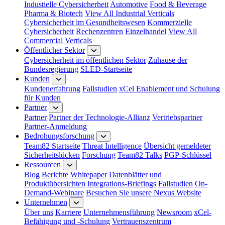
Industielle Cybersicherheit
Automotive
Food & Beverage
Pharma & Biotech
View All Industrial Verticals
Cybersicherheit im Gesundheitswesen
Kommerzielle
Cybersicherheit
Rechenzentren
Einzelhandel
View All
Commercial Verticals
Öffentlicher Sektor
Cybersicherheit im öffentlichen Sektor
Zuhause der
Bundesregierung
SLED-Startseite
Kunden
Kundenerfahrung
Fallstudien
xCel Enablement und Schulung
für Kunden
Partner
Partner
Partner der Technologie-Allianz
Vertriebspartner
Partner-Anmeldung
Bedrohungsforschung
Team82 Startseite
Threat Intelligence
Übersicht gemeldeter
Sicherheitslücken
Forschung
Team82 Talks
PGP-Schlüssel
Ressourcen
Blog
Berichte
Whitepaper
Datenblätter und
Produktübersichten
Integrations-Briefings
Fallstudien
On-
Demand-Webinare
Besuchen Sie unsere Nexus Website
Unternehmen
Über uns
Karriere
Unternehmensführung
Newsroom
xCel-
Befähigung und -Schulung
Vertrauenszentrum