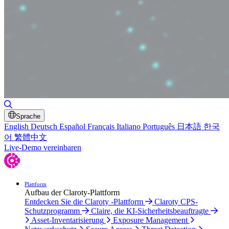
Suche umschalten
Sprache
English
Deutsch
Español
Français
Italiano
Português
日本語
한국
어
繁體中文
Live-Demo vereinbaren
Plattform
Aufbau der Claroty-Plattform
Entdecken Sie die Claroty -Plattform
Claroty CPS-
Schutzprogramm
Claire, die KI-Sicherheitsbeauftragte
Asset-Inventarisierung
Exposure Management