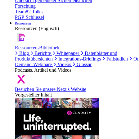
Übersicht gemeldeter Sicherheitslücken
Forschung
Team82 Talks
PGP-Schlüssel
Ressourcen
Ressourcen (Englisch)
Ressourcen-Bibliothek
Blog
Berichte
Whitepaper
Datenblätter und
Produktübersichten
Integrations-Briefings
Fallstudien
On
Demand-Webinare
Videos
Glossar
Podcasts, Artikel und Videos
Besuchen Sie unsere Nexus Website
Vorgestellter Inhalt