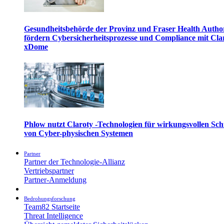
Gesundheitsbehörde der Provinz und Fraser Health Autho
fördern Cybersicherheitsprozesse und Compliance mit Cla
xDome
Phlow nutzt Claroty -Technologien für wirkungsvollen Sch
von Cyber-physischen Systemen
Partner
Partner der Technologie-Allianz
Vertriebspartner
Partner-Anmeldung
Bedrohungsforschung
Team82 Startseite
Threat Intelligence