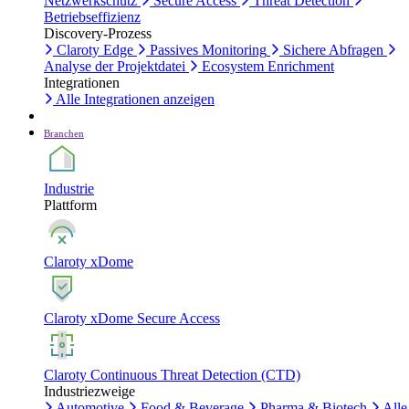
Netzwerkschutz
Secure Access
Threat Detection
Betriebseffizienz
Discovery-Prozess
Claroty Edge
Passives Monitoring
Sichere Abfragen
Analyse der Projektdatei
Ecosystem Enrichment
Integrationen
Alle Integrationen anzeigen
Branchen
Industrie
Plattform
Claroty xDome
Claroty xDome Secure Access
Claroty Continuous Threat Detection (CTD)
Industriezweige
Automotive
Food & Beverage
Pharma & Biotech
Alle