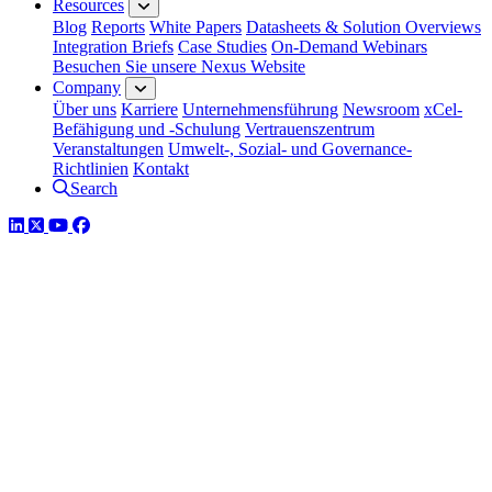
Resources
Blog
Reports
White Papers
Datasheets & Solution Overviews
Integration Briefs
Case Studies
On-Demand Webinars
Besuchen Sie unsere Nexus Website
Company
Über uns
Karriere
Unternehmensführung
Newsroom
xCel-
Befähigung und -Schulung
Vertrauenszentrum
Veranstaltungen
Umwelt-, Sozial- und Governance-
Richtlinien
Kontakt
Search
LinkedIn
Twitter
YouTube
Facebook