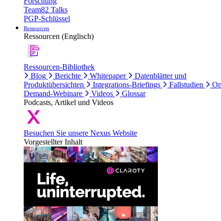
Forschung
Team82 Talks
PGP-Schlüssel
Ressourcen
Ressourcen (Englisch)
Ressourcen-Bibliothek
Blog
Berichte
Whitepaper
Datenblätter und
Produktübersichten
Integrations-Briefings
Fallstudien
On
Demand-Webinare
Videos
Glossar
Podcasts, Artikel und Videos
Besuchen Sie unsere Nexus Website
Vorgestellter Inhalt