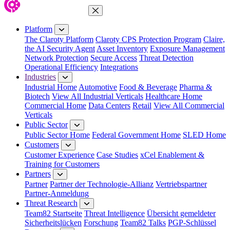
Close Menu
Platform
The Claroty Platform
Claroty CPS Protection Program
Claire,
the AI Security Agent
Asset Inventory
Exposure Management
Network Protection
Secure Access
Threat Detection
Operational Efficiency
Integrations
Industries
Industrial Home
Automotive
Food & Beverage
Pharma &
Biotech
View All Industrial Verticals
Healthcare Home
Commercial Home
Data Centers
Retail
View All Commercial
Verticals
Public Sector
Public Sector Home
Federal Government Home
SLED Home
Customers
Customer Experience
Case Studies
xCel Enablement &
Training for Customers
Partners
Partner
Partner der Technologie-Allianz
Vertriebspartner
Partner-Anmeldung
Threat Research
Team82 Startseite
Threat Intelligence
Übersicht gemeldeter
Sicherheitslücken
Forschung
Team82 Talks
PGP-Schlüssel