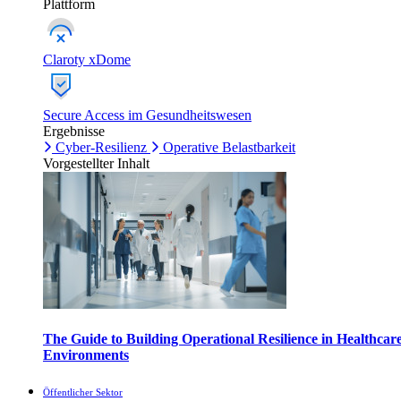
Plattform
Claroty xDome
Secure Access im Gesundheitswesen
Ergebnisse
Cyber-Resilienz
Operative Belastbarkeit
Vorgestellter Inhalt
The Guide to Building Operational Resilience in Healthcar
Environments
Öffentlicher Sektor