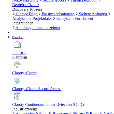
Netzwerkschutz
Secure Access
Threat Detection
Betriebseffizienz
Discovery-Prozess
Claroty Edge
Passives Monitoring
Sichere Abfragen
Analyse der Projektdatei
Ecosystem Enrichment
Integrationen
Alle Integrationen anzeigen
Branchen
Industrie
Plattform
Claroty xDome
Claroty xDome Secure Access
Claroty Continuous Threat Detection (CTD)
Industriezweige
Automotive
Food & Beverage
Pharma & Biotech
Alle