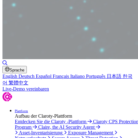
Suche umschalten
Sprache
English
Deutsch
Español
Français
Italiano
Português
日本語
한국
어
繁體中文
Live-Demo vereinbaren
Plattform
Aufbau der Claroty-Plattform
Entdecken Sie die Claroty -Plattform
Claroty CPS Protectio
Program
Claire, the AI Security Agent
Asset-Inventarisierung
Exposure Management