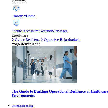
Plattform
Claroty xDome
Secure Access im Gesundheitswesen
Ergebnisse
Cyber-Resilienz
Operative Belastbarkeit
Vorgestellter Inhalt
The Guide to Building Operational Resilience in Healthcar
Environments
Öffentlicher Sektor