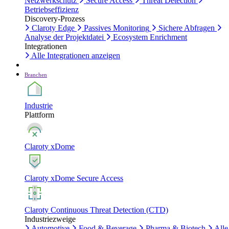
Netzwerkschutz
Secure Access
Threat Detection
Betriebseffizienz
Discovery-Prozess
Claroty Edge
Passives Monitoring
Sichere Abfragen
Analyse der Projektdatei
Ecosystem Enrichment
Integrationen
Alle Integrationen anzeigen
Branchen
Industrie
Plattform
Claroty xDome
Claroty xDome Secure Access
Claroty Continuous Threat Detection (CTD)
Industriezweige
Automotive
Food & Beverage
Pharma & Biotech
Alle