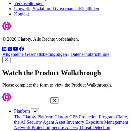
Veranstaltungen
Umwelt-, Sozial- und Governance-Richtlinien
Kontakt
© 2026 Claroty. Alle Rechte vorbehalten.
LinkedIn
Twitter
YouTube
Facebook
Allgemeine Geschäftsbedingungen
/
Datenschutzrichtlinie
Close Modal
Watch the Product Walkthrough
Please complete the form to view the Product Walkthrough.
Close Menu
Platform
The Claroty Platform
Claroty CPS Protection Program
Claire,
the AI Security Agent
Asset Inventory
Exposure Management
Network Protection
Secure Access
Threat Detection