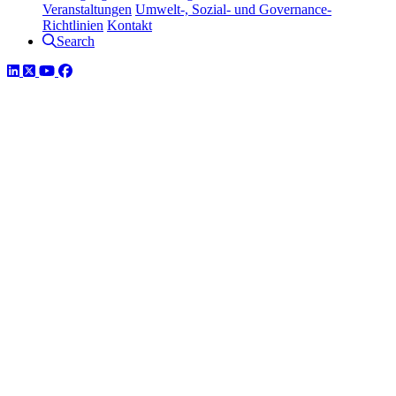
Veranstaltungen
Umwelt-, Sozial- und Governance-
Richtlinien
Kontakt
Search
LinkedIn
Twitter
YouTube
Facebook