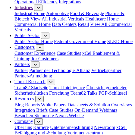
Operational Efficiency
Integrations
Industries
Industrial Home
Automotive
Food & Beverage
Pharma &
Biotech
View All Industrial Verticals
Healthcare Home
Commercial Home
Data Centers
Retail
View All Commercial
Verticals
Public Sector
Public Sector Home
Federal Government Home
SLED Home
Customers
Customer Experience
Case Studies
xCel Enablement &
Training for Customers
Partners
Partner
Partner der Technologie-Allianz
Vertriebspartner
Partner-Anmeldung
Threat Research
Team82 Startseite
Threat Intelligence
Übersicht gemeldeter
Sicherheitslücken
Forschung
Team82 Talks
PGP-Schlüssel
Resources
Blog
Reports
White Papers
Datasheets & Solution Overviews
Integration Briefs
Case Studies
On-Demand Webinars
Besuchen Sie unsere Nexus Website
Company
Über uns
Karriere
Unternehmensführung
Newsroom
xCel-
Befähigung und -Schulung
Vertrauenszentrum