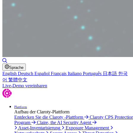
Suche umschalten
Sprache
English
Deutsch
Español
Français
Italiano
Português
日本語
한국
어
繁體中文
Live-Demo vereinbaren
Plattform
Aufbau der Claroty-Plattform
Entdecken Sie die Claroty -Plattform
Claroty CPS Protectio
Program
Claire, the AI Security Agent
Asset-Inventarisierung
Exposure Management