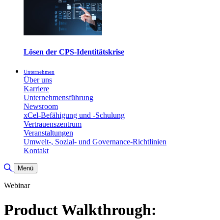
Lösen der CPS-Identitätskrise
Unternehmen
Über uns
Karriere
Unternehmensführung
Newsroom
xCel-Befähigung und -Schulung
Vertrauenszentrum
Veranstaltungen
Umwelt-, Sozial- und Governance-Richtlinien
Kontakt
Suche umschalten
Menü
Webinar
Product Walkthrough: