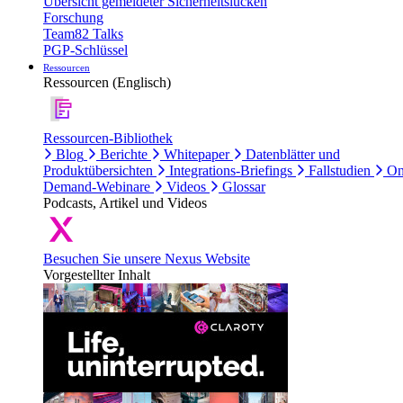
Übersicht gemeldeter Sicherheitslücken
Forschung
Team82 Talks
PGP-Schlüssel
Ressourcen
Ressourcen (Englisch)
Ressourcen-Bibliothek
Blog
Berichte
Whitepaper
Datenblätter und
Produktübersichten
Integrations-Briefings
Fallstudien
On
Demand-Webinare
Videos
Glossar
Podcasts, Artikel und Videos
Besuchen Sie unsere Nexus Website
Vorgestellter Inhalt