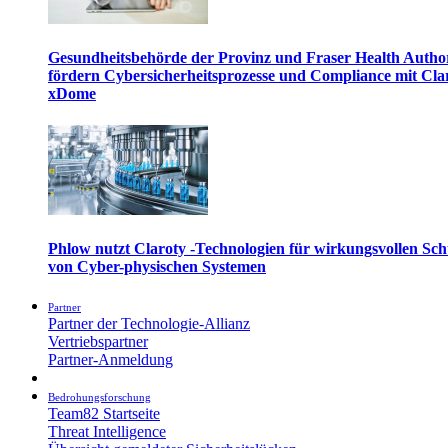
Gesundheitsbehörde der Provinz und Fraser Health Autho
fördern Cybersicherheitsprozesse und Compliance mit Cla
xDome
Phlow nutzt Claroty -Technologien für wirkungsvollen Sch
von Cyber-physischen Systemen
Partner
Partner der Technologie-Allianz
Vertriebspartner
Partner-Anmeldung
Bedrohungsforschung
Team82 Startseite
Threat Intelligence