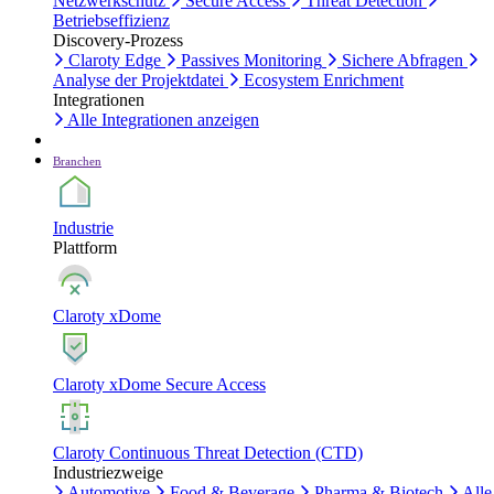
Netzwerkschutz
Secure Access
Threat Detection
Betriebseffizienz
Discovery-Prozess
Claroty Edge
Passives Monitoring
Sichere Abfragen
Analyse der Projektdatei
Ecosystem Enrichment
Integrationen
Alle Integrationen anzeigen
Branchen
Industrie
Plattform
Claroty xDome
Claroty xDome Secure Access
Claroty Continuous Threat Detection (CTD)
Industriezweige
Automotive
Food & Beverage
Pharma & Biotech
Alle