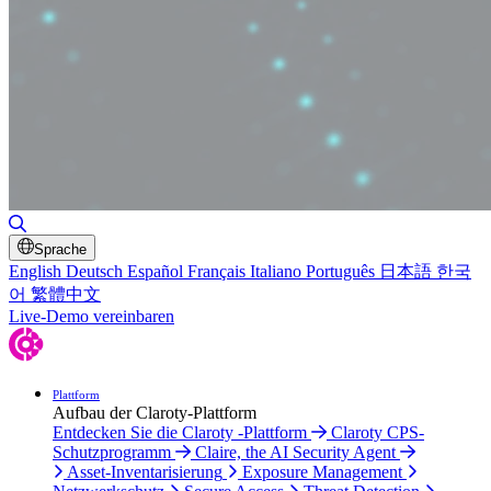
Suche umschalten
Sprache
English
Deutsch
Español
Français
Italiano
Português
日本語
한국
어
繁體中文
Live-Demo vereinbaren
Plattform
Aufbau der Claroty-Plattform
Entdecken Sie die Claroty -Plattform
Claroty CPS-
Schutzprogramm
Claire, the AI Security Agent
Asset-Inventarisierung
Exposure Management