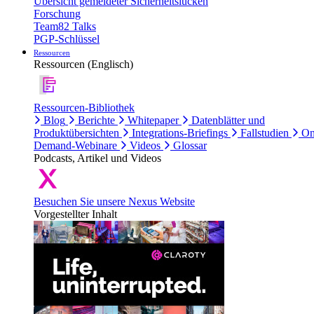
Übersicht gemeldeter Sicherheitslücken
Forschung
Team82 Talks
PGP-Schlüssel
Ressourcen
Ressourcen (Englisch)
Ressourcen-Bibliothek
Blog
Berichte
Whitepaper
Datenblätter und
Produktübersichten
Integrations-Briefings
Fallstudien
On
Demand-Webinare
Videos
Glossar
Podcasts, Artikel und Videos
Besuchen Sie unsere Nexus Website
Vorgestellter Inhalt