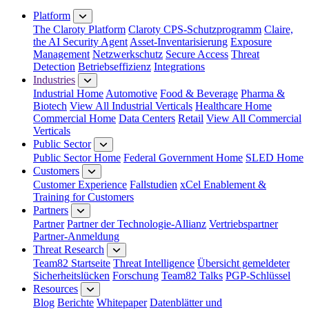
Close Menu
Platform
The Claroty Platform
Claroty CPS-Schutzprogramm
Claire,
the AI Security Agent
Asset-Inventarisierung
Exposure
Management
Netzwerkschutz
Secure Access
Threat
Detection
Betriebseffizienz
Integrations
Industries
Industrial Home
Automotive
Food & Beverage
Pharma &
Biotech
View All Industrial Verticals
Healthcare Home
Commercial Home
Data Centers
Retail
View All Commercial
Verticals
Public Sector
Public Sector Home
Federal Government Home
SLED Home
Customers
Customer Experience
Fallstudien
xCel Enablement &
Training for Customers
Partners
Partner
Partner der Technologie-Allianz
Vertriebspartner
Partner-Anmeldung
Threat Research
Team82 Startseite
Threat Intelligence
Übersicht gemeldeter
Sicherheitslücken
Forschung
Team82 Talks
PGP-Schlüssel
Resources
Blog
Berichte
Whitepaper
Datenblätter und