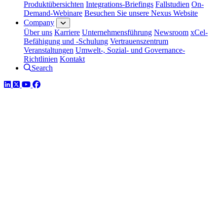
Produktübersichten
Integrations-Briefings
Fallstudien
On-
Demand-Webinare
Besuchen Sie unsere Nexus Website
Company
Über uns
Karriere
Unternehmensführung
Newsroom
xCel-
Befähigung und -Schulung
Vertrauenszentrum
Veranstaltungen
Umwelt-, Sozial- und Governance-
Richtlinien
Kontakt
Search
LinkedIn
Twitter
YouTube
Facebook