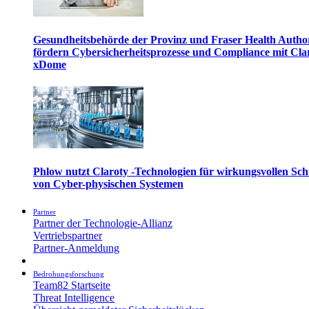
Gesundheitsbehörde der Provinz und Fraser Health Autho
fördern Cybersicherheitsprozesse und Compliance mit Cla
xDome
Phlow nutzt Claroty -Technologien für wirkungsvollen Sch
von Cyber-physischen Systemen
Partner
Partner der Technologie-Allianz
Vertriebspartner
Partner-Anmeldung
Bedrohungsforschung
Team82 Startseite
Threat Intelligence