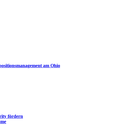
xpositionsmanagement am Ohio
ity fördern
ome