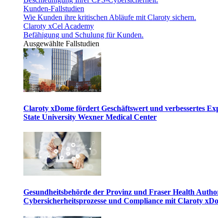
Kunden-Fallstudien
Wie Kunden ihre kritischen Abläufe mit Claroty sichern.
Claroty xCel Academy
Befähigung und Schulung für Kunden.
Ausgewählte Fallstudien
Claroty xDome fördert Geschäftswert und verbessertes E
State University Wexner Medical Center
Gesundheitsbehörde der Provinz und Fraser Health Author
Cybersicherheitsprozesse und Compliance mit Claroty xD