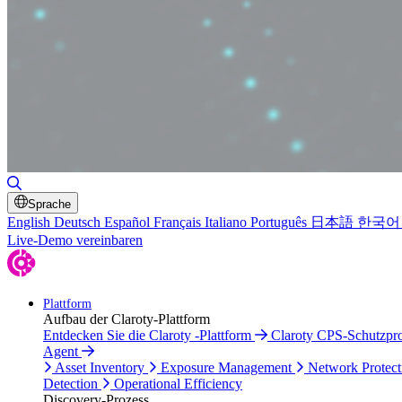
Toggle Search
Sprache
English
Deutsch
Español
Français
Italiano
Português
日本語
한국어
Live-Demo vereinbaren
Plattform
Aufbau der Claroty-Plattform
Entdecken Sie die Claroty -Plattform
Claroty CPS-Schutzp
Agent
Asset Inventory
Exposure Management
Network Protect
Detection
Operational Efficiency
Discovery-Prozess