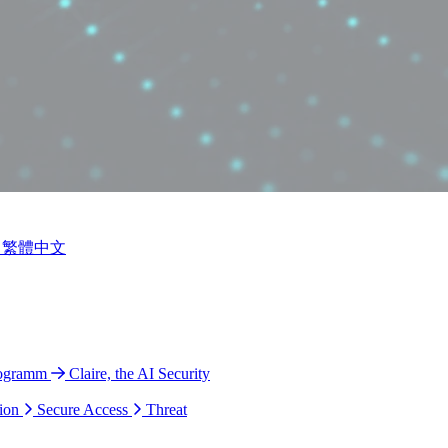
繁體中文
rogramm
Claire, the AI Security
ion
Secure Access
Threat