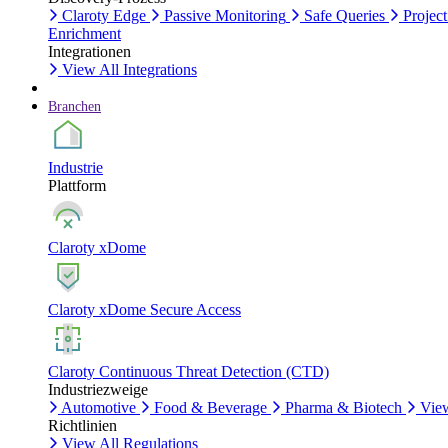
Claroty Edge
Passive Monitoring
Safe Queries
Project
Enrichment
Integrationen
View All Integrations
Branchen
Industrie
Plattform
Claroty xDome
Claroty xDome Secure Access
Claroty Continuous Threat Detection (CTD)
Industriezweige
Automotive
Food & Beverage
Pharma & Biotech
View
Richtlinien
View All Regulations