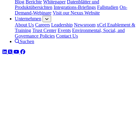
Blog
Berichte
Whitepaper
Datenblätter und
Produktübersichten
Integrations-Briefings
Fallstudien
On-
Demand-Webinare
Visit our Nexus Website
Unternehmen
About Us
Careers
Leadership
Newsroom
xCel Enablement &
Training
Trust Center
Events
Environmental, Social, and
Governance Policies
Contact Us
Suchen
LinkedIn
Twitter
YouTube
Facebook