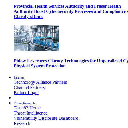
Provincial Health Services Authority and Fraser Health
Authority Boost Cybersecurity Processes and Compliance 
Claroty xDome
Phlow Leverages Claroty Technologies for Unparalleled C
Physical System Protection
Partners
Technology Alliance Partners
Channel Partners
Partner Login
Threat Research
Team82 Home
Threat Intelligence
Vulnerability Disclosure Dashboard
Research