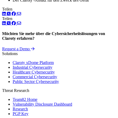
Der Claroty -Ansatz für den Zweck des Gerät
Teilen
LinkedIn
Twitter
Facebook
Teilen
LinkedIn
Twitter
Facebook
Möchten Sie mehr über die Cybersicherheitslösungen von
Claroty erfahren?
Request a Demo
Solutions
Claroty xDome Platform
Industrial Cybersecurity
Healthcare Cybersecurity
Commercial Cybersecurity
Public Sector Cybersecurity
Threat Research
Team82 Home
Vulnerability Disclosure Dashboard
Research
PGP Key