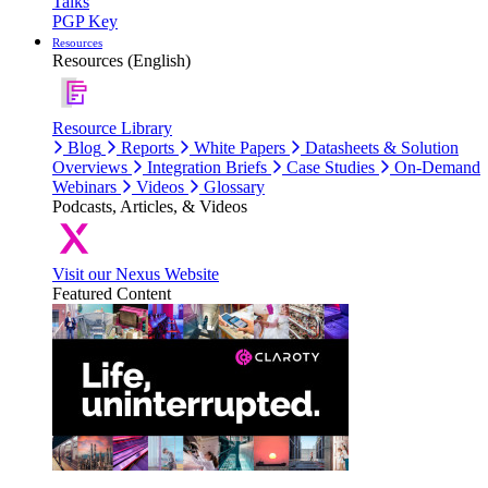
Talks
PGP Key
Resources
Resources (English)
Resource Library
Blog
Reports
White Papers
Datasheets & Solution
Overviews
Integration Briefs
Case Studies
On-Demand
Webinars
Videos
Glossary
Podcasts, Articles, & Videos
Visit our Nexus Website
Featured Content