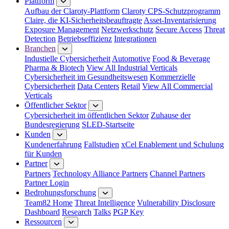
Plattform
Aufbau der Claroty-Plattform
Claroty CPS-Schutzprogramm
Claire, die KI-Sicherheitsbeauftragte
Asset-Inventarisierung
Exposure Management
Netzwerkschutz
Secure Access
Threat
Detection
Betriebseffizienz
Integrationen
Branchen
Industielle Cybersicherheit
Automotive
Food & Beverage
Pharma & Biotech
View All Industrial Verticals
Cybersicherheit im Gesundheitswesen
Kommerzielle
Cybersicherheit
Data Centers
Retail
View All Commercial
Verticals
Öffentlicher Sektor
Cybersicherheit im öffentlichen Sektor
Zuhause der
Bundesregierung
SLED-Startseite
Kunden
Kundenerfahrung
Fallstudien
xCel Enablement und Schulung
für Kunden
Partner
Partners
Technology Alliance Partners
Channel Partners
Partner Login
Bedrohungsforschung
Team82 Home
Threat Intelligence
Vulnerability Disclosure
Dashboard
Research
Talks
PGP Key
Ressourcen