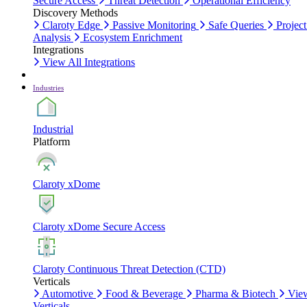
Secure Access
Threat Detection
Operational Efficiency
Discovery Methods
Claroty Edge
Passive Monitoring
Safe Queries
Project
Analysis
Ecosystem Enrichment
Integrations
View All Integrations
Industries
Industrial
Platform
Claroty xDome
Claroty xDome Secure Access
Claroty Continuous Threat Detection (CTD)
Verticals
Automotive
Food & Beverage
Pharma & Biotech
Vie
Verticals