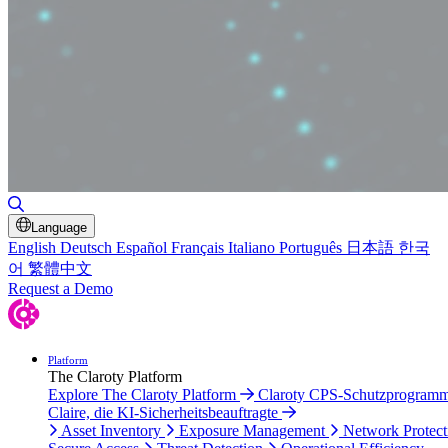
Toggle Search
Language
English
Deutsch
Español
Français
Italiano
Português
日本語
한국
어
繁體中文
Request a Demo
Platform
The Claroty Platform
Explore The Claroty Platform
Claroty CPS-Schutzprogram
Claire, die KI-Sicherheitsbeauftragte
Asset Inventory
Exposure Management
Network Protect