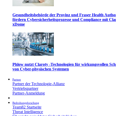
Gesundheitsbehörde der Provinz und Fraser Health Autho
fördern Cybersicherheitsprozesse und Compliance mit Cla
xDome
Phlow nutzt Claroty -Technologien für wirkungsvollen Sch
von Cyber-physischen Systemen
Partner
Partner der Technologie-Allianz
Vertriebspartner
Partner-Anmeldung
Bedrohungsforschung
Team82 Startseite
Threat Intelligence