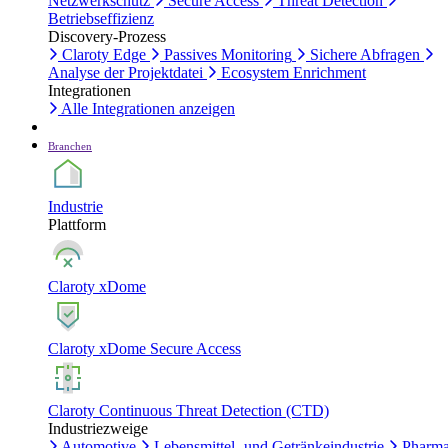
Netzwerkschutz
Secure Access
Threat Detection
Betriebseffizienz
Discovery-Prozess
Claroty Edge
Passives Monitoring
Sichere Abfragen
Analyse der Projektdatei
Ecosystem Enrichment
Integrationen
Alle Integrationen anzeigen
Branchen
Industrie
Plattform
Claroty xDome
Claroty xDome Secure Access
Claroty Continuous Threat Detection (CTD)
Industriezweige
Automotive
Lebensmittel- und Getränkeindustrie
Pharma