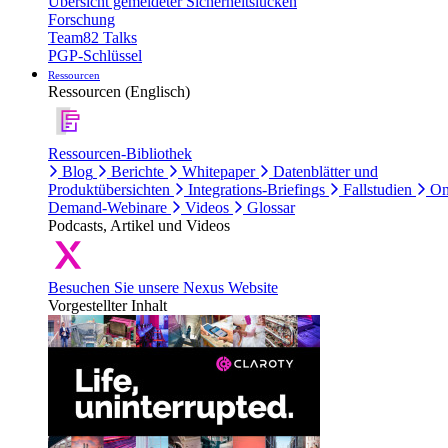
Übersicht gemeldeter Sicherheitslücken
Forschung
Team82 Talks
PGP-Schlüssel
Ressourcen
Ressourcen (Englisch)
Ressourcen-Bibliothek
Blog
Berichte
Whitepaper
Datenblätter und
Produktübersichten
Integrations-Briefings
Fallstudien
On
Demand-Webinare
Videos
Glossar
Podcasts, Artikel und Videos
Besuchen Sie unsere Nexus Website
Vorgestellter Inhalt