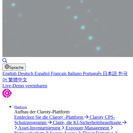
Suche umschalten
Sprache
English
Deutsch
Español
Français
Italiano
Português
日本語
한국
어
繁體中文
Live-Demo vereinbaren
Plattform
Aufbau der Claroty-Plattform
Entdecken Sie die Claroty -Plattform
Claroty CPS-
Schutzprogramm
Claire, die KI-Sicherheitsbeauftragte
Asset-Inventarisierung
Exposure Management