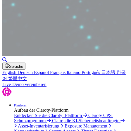
Suche umschalten
Sprache
English
Deutsch
Español
Français
Italiano
Português
日本語
한국
어
繁體中文
Live-Demo vereinbaren
Plattform
Aufbau der Claroty-Plattform
Entdecken Sie die Claroty -Plattform
Claroty CPS-
Schutzprogramm
Claire, die KI-Sicherheitsbeauftragte
Asset-Inventarisierung
Exposure Management