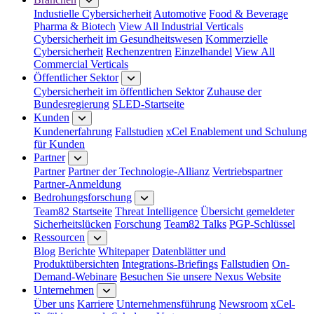
Industielle Cybersicherheit
Automotive
Food & Beverage
Pharma & Biotech
View All Industrial Verticals
Cybersicherheit im Gesundheitswesen
Kommerzielle
Cybersicherheit
Rechenzentren
Einzelhandel
View All
Commercial Verticals
Öffentlicher Sektor
Cybersicherheit im öffentlichen Sektor
Zuhause der
Bundesregierung
SLED-Startseite
Kunden
Kundenerfahrung
Fallstudien
xCel Enablement und Schulung
für Kunden
Partner
Partner
Partner der Technologie-Allianz
Vertriebspartner
Partner-Anmeldung
Bedrohungsforschung
Team82 Startseite
Threat Intelligence
Übersicht gemeldeter
Sicherheitslücken
Forschung
Team82 Talks
PGP-Schlüssel
Ressourcen
Blog
Berichte
Whitepaper
Datenblätter und
Produktübersichten
Integrations-Briefings
Fallstudien
On-
Demand-Webinare
Besuchen Sie unsere Nexus Website
Unternehmen
Über uns
Karriere
Unternehmensführung
Newsroom
xCel-