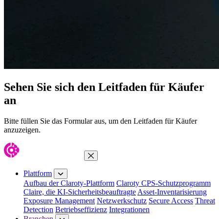
Sehen Sie sich den Leitfaden für Käufer
an
Bitte füllen Sie das Formular aus, um den Leitfaden für Käufer
anzuzeigen.
Menü schließen
Plattform
Aufbau der Claroty-Plattform
Claroty CPS-Schutzprogramm
Claire, die KI-Sicherheitsbeauftragte
Asset-Inventarisierung
Exposure Management
Netzwerkschutz
Secure Access
Threat
Detection
Betriebseffizienz
Integrationen
Branchen