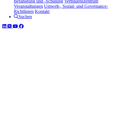
Befähigung und -Schulung
Vertrauenszentrum
Veranstaltungen
Umwelt-, Sozial- und Governance-
Richtlinien
Kontakt
Suchen
LinkedIn
Twitter
YouTube
Facebook