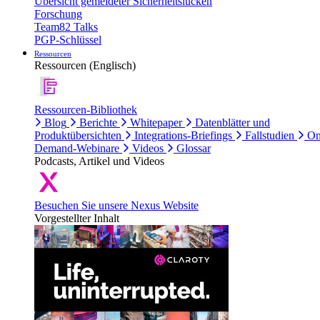
Übersicht gemeldeter Sicherheitslücken
Forschung
Team82 Talks
PGP-Schlüssel
Ressourcen
Ressourcen (Englisch)
Ressourcen-Bibliothek
Blog
Berichte
Whitepaper
Datenblätter und
Produktübersichten
Integrations-Briefings
Fallstudien
On
Demand-Webinare
Videos
Glossar
Podcasts, Artikel und Videos
Besuchen Sie unsere Nexus Website
Vorgestellter Inhalt