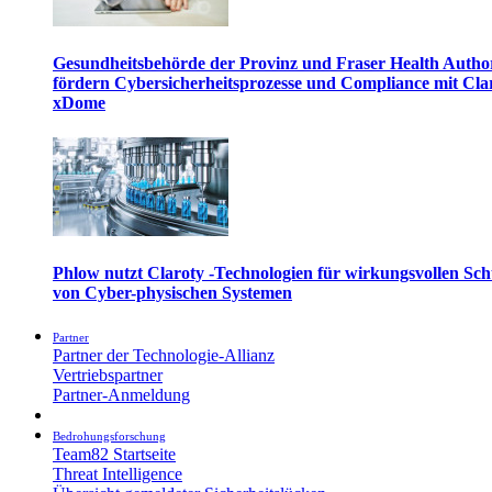
Gesundheitsbehörde der Provinz und Fraser Health Autho
fördern Cybersicherheitsprozesse und Compliance mit Cla
xDome
Phlow nutzt Claroty -Technologien für wirkungsvollen Sch
von Cyber-physischen Systemen
Partner
Partner der Technologie-Allianz
Vertriebspartner
Partner-Anmeldung
Bedrohungsforschung
Team82 Startseite
Threat Intelligence