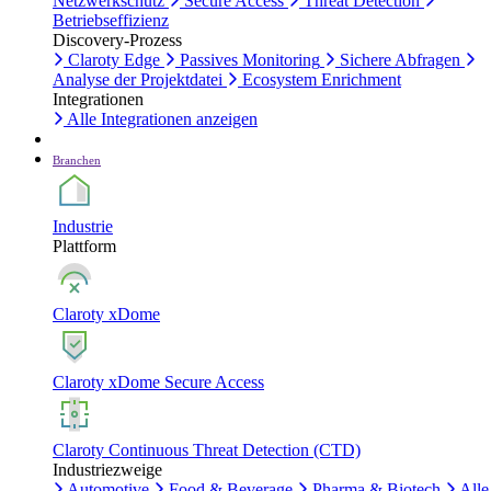
Netzwerkschutz
Secure Access
Threat Detection
Betriebseffizienz
Discovery-Prozess
Claroty Edge
Passives Monitoring
Sichere Abfragen
Analyse der Projektdatei
Ecosystem Enrichment
Integrationen
Alle Integrationen anzeigen
Branchen
Industrie
Plattform
Claroty xDome
Claroty xDome Secure Access
Claroty Continuous Threat Detection (CTD)
Industriezweige
Automotive
Food & Beverage
Pharma & Biotech
Alle