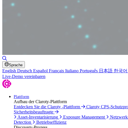
Suche umschalten
Sprache
English
Deutsch
Español
Français
Italiano
Português
日本語
한국어
Live-Demo vereinbaren
Plattform
Aufbau der Claroty-Plattform
Entdecken Sie die Claroty -Plattform
Claroty CPS-Schutzp
Sicherheitsbeauftragte
Asset-Inventarisierung
Exposure Management
Netzwerk
Detection
Betriebseffizienz
Discovery-Prozess