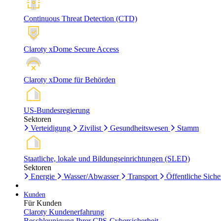
Continuous Threat Detection (CTD)
Claroty xDome Secure Access
Claroty xDome für Behörden
US-Bundesregierung
Sektoren
Verteidigung
Zivilist
Gesundheitswesen
Stamm
Staatliche, lokale und Bildungseinrichtungen (SLED)
Sektoren
Energie
Wasser/Abwasser
Transport
Öffentliche Siche
Kunden
Für Kunden
Claroty Kundenerfahrung
Beschleunigung Ihrer CPS-Cybersicherheit.