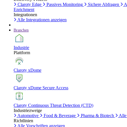
Claroty Edge
Passives Monitoring
Sichere Abfragen
A
Enrichment
Integrationen
Alle Integrationen anzeigen
Branchen
Industrie
Plattform
Claroty xDome
Claroty xDome Secure Access
Claroty Continuous Threat Detection (CTD)
Industriezweige
Automotive
Food & Beverage
Pharma & Biotech
Alle
Richtlinien
Alle Vorschriften anzeigen