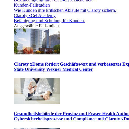
Kunden-Fallstudien
Wie Kunden ihre kritischen Abläufe mit Claroty sichern.
Claroty xCel Academy
Befähigung und Schulung für Kunden.
Ausgewählte Fallstudien
Claroty xDome fördert Geschäftswert und verbessertes E
State University Wexner Medical Center
Gesundheitsbehörde der Provinz und Fraser Health Author
Cybersicherheitsprozesse und Compliance mit Claroty xD