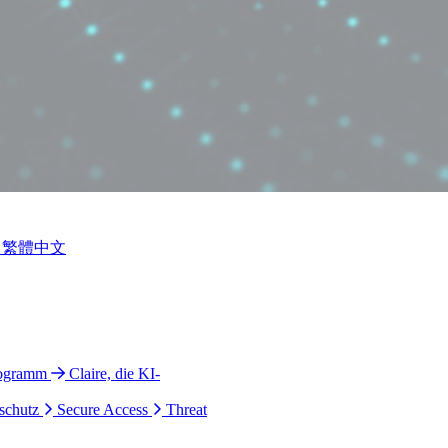
繁體中文
rogramm
Claire, die KI-
schutz
Secure Access
Threat