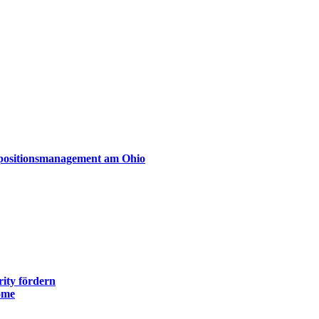
xpositionsmanagement am Ohio
ity fördern
ome