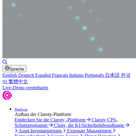
Suche umschalten
Sprache
English
Deutsch
Español
Français
Italiano
Português
日本語
한국
어
繁體中文
Live-Demo vereinbaren
Plattform
Aufbau der Claroty-Plattform
Entdecken Sie die Claroty -Plattform
Claroty CPS-
Schutzprogramm
Claire, die KI-Sicherheitsbeauftragte
Asset-Inventarisierung
Exposure Management