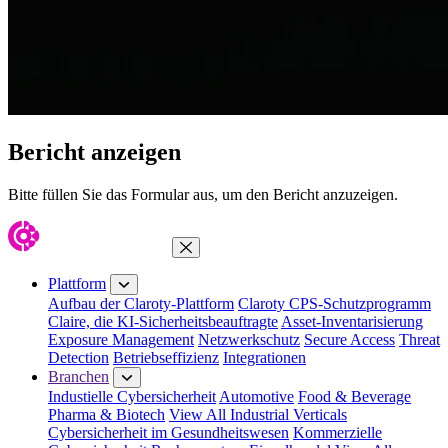
Bericht anzeigen
Bitte füllen Sie das Formular aus, um den Bericht anzuzeigen.
Menü schließen
Plattform
Aufbau der Claroty-Plattform
Claroty CPS-Schutzprogramm
Claire, die KI-Sicherheitsbeauftragte
Asset-Inventarisierung
Exposure Management
Netzwerkschutz
Secure Access
Threat
Detection
Betriebseffizienz
Integrationen
Branchen
Industielle Cybersicherheit
Automotive
Food & Beverage
Pharma & Biotech
View All Industrial Verticals
Cybersicherheit im Gesundheitswesen
Kommerzielle