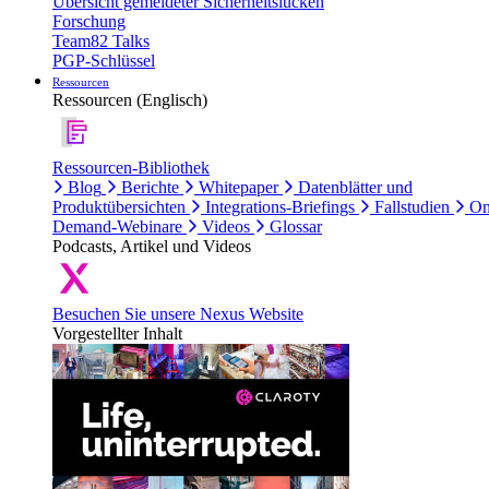
Übersicht gemeldeter Sicherheitslücken
Forschung
Team82 Talks
PGP-Schlüssel
Ressourcen
Ressourcen (Englisch)
Ressourcen-Bibliothek
Blog
Berichte
Whitepaper
Datenblätter und
Produktübersichten
Integrations-Briefings
Fallstudien
On
Demand-Webinare
Videos
Glossar
Podcasts, Artikel und Videos
Besuchen Sie unsere Nexus Website
Vorgestellter Inhalt