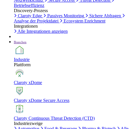
Netzwerkschutz
Secure Access
Threat Detection
Betriebseffizienz
Discovery-Prozess
Claroty Edge
Passives Monitoring
Sichere Abfragen
Analyse der Projektdatei
Ecosystem Enrichment
Integrationen
Alle Integrationen anzeigen
Branchen
Industrie
Plattform
Claroty xDome
Claroty xDome Secure Access
Claroty Continuous Threat Detection (CTD)
Industriezweige
Automotive
Food & Beverage
Pharma & Biotech
Alle