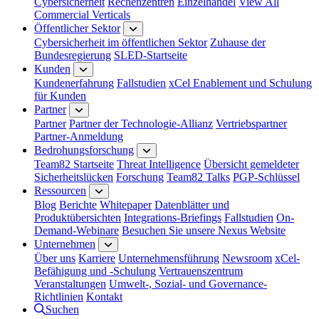
Cybersicherheit
Rechenzentren
Einzelhandel
View All
Commercial Verticals
Öffentlicher Sektor
Cybersicherheit im öffentlichen Sektor
Zuhause der
Bundesregierung
SLED-Startseite
Kunden
Kundenerfahrung
Fallstudien
xCel Enablement und Schulung
für Kunden
Partner
Partner
Partner der Technologie-Allianz
Vertriebspartner
Partner-Anmeldung
Bedrohungsforschung
Team82 Startseite
Threat Intelligence
Übersicht gemeldeter
Sicherheitslücken
Forschung
Team82 Talks
PGP-Schlüssel
Ressourcen
Blog
Berichte
Whitepaper
Datenblätter und
Produktübersichten
Integrations-Briefings
Fallstudien
On-
Demand-Webinare
Besuchen Sie unsere Nexus Website
Unternehmen
Über uns
Karriere
Unternehmensführung
Newsroom
xCel-
Befähigung und -Schulung
Vertrauenszentrum
Veranstaltungen
Umwelt-, Sozial- und Governance-
Richtlinien
Kontakt
Suchen