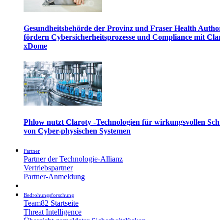
Gesundheitsbehörde der Provinz und Fraser Health Autho
fördern Cybersicherheitsprozesse und Compliance mit Cla
xDome
Phlow nutzt Claroty -Technologien für wirkungsvollen Sch
von Cyber-physischen Systemen
Partner
Partner der Technologie-Allianz
Vertriebspartner
Partner-Anmeldung
Bedrohungsforschung
Team82 Startseite
Threat Intelligence