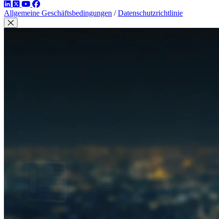
LinkedIn
Twitter
YouTube
Facebook
Allgemeine Geschäftsbedingungen
/
Datenschutzrichtlinie
Modal schließen