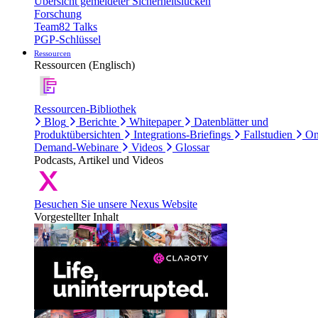
Übersicht gemeldeter Sicherheitslücken
Forschung
Team82 Talks
PGP-Schlüssel
Ressourcen
Ressourcen (Englisch)
Ressourcen-Bibliothek
Blog
Berichte
Whitepaper
Datenblätter und
Produktübersichten
Integrations-Briefings
Fallstudien
On
Demand-Webinare
Videos
Glossar
Podcasts, Artikel und Videos
Besuchen Sie unsere Nexus Website
Vorgestellter Inhalt