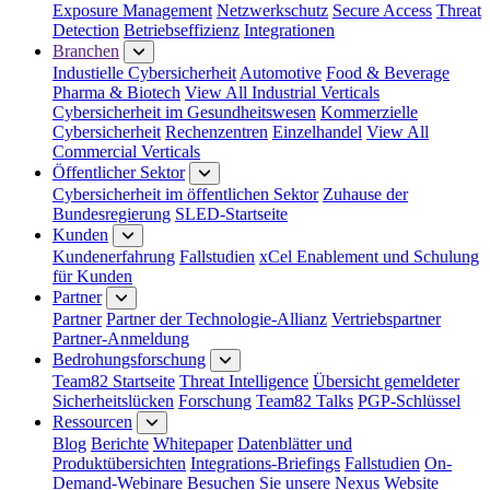
Exposure Management
Netzwerkschutz
Secure Access
Threat
Detection
Betriebseffizienz
Integrationen
Branchen
Industielle Cybersicherheit
Automotive
Food & Beverage
Pharma & Biotech
View All Industrial Verticals
Cybersicherheit im Gesundheitswesen
Kommerzielle
Cybersicherheit
Rechenzentren
Einzelhandel
View All
Commercial Verticals
Öffentlicher Sektor
Cybersicherheit im öffentlichen Sektor
Zuhause der
Bundesregierung
SLED-Startseite
Kunden
Kundenerfahrung
Fallstudien
xCel Enablement und Schulung
für Kunden
Partner
Partner
Partner der Technologie-Allianz
Vertriebspartner
Partner-Anmeldung
Bedrohungsforschung
Team82 Startseite
Threat Intelligence
Übersicht gemeldeter
Sicherheitslücken
Forschung
Team82 Talks
PGP-Schlüssel
Ressourcen
Blog
Berichte
Whitepaper
Datenblätter und
Produktübersichten
Integrations-Briefings
Fallstudien
On-
Demand-Webinare
Besuchen Sie unsere Nexus Website