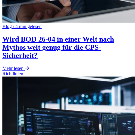
Blog
/
4 min gelesen
Wird BOD 26-04 in einer Welt nach
Mythos weit genug für die CPS-
Sicherheit?
Mehr lesen
Richtlinien