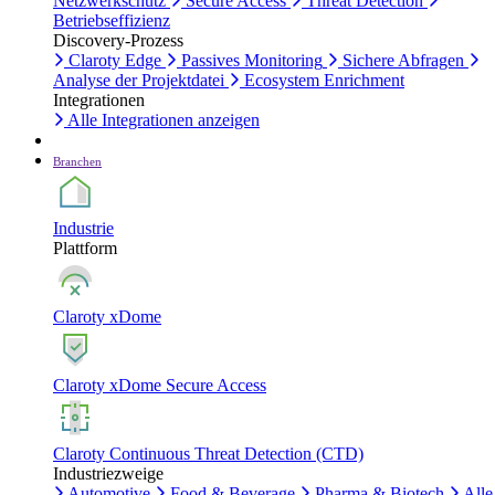
Netzwerkschutz
Secure Access
Threat Detection
Betriebseffizienz
Discovery-Prozess
Claroty Edge
Passives Monitoring
Sichere Abfragen
Analyse der Projektdatei
Ecosystem Enrichment
Integrationen
Alle Integrationen anzeigen
Branchen
Industrie
Plattform
Claroty xDome
Claroty xDome Secure Access
Claroty Continuous Threat Detection (CTD)
Industriezweige
Automotive
Food & Beverage
Pharma & Biotech
Alle