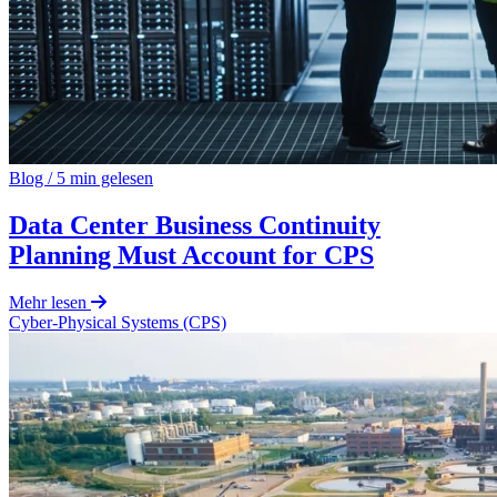
Blog
/
5 min gelesen
Data Center Business Continuity
Planning Must Account for CPS
Mehr lesen
Cyber-Physical Systems (CPS)