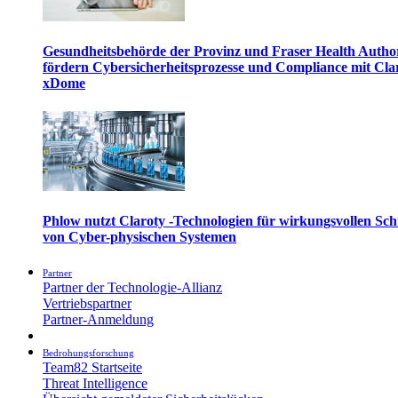
Gesundheitsbehörde der Provinz und Fraser Health Autho
fördern Cybersicherheitsprozesse und Compliance mit Cla
xDome
Phlow nutzt Claroty -Technologien für wirkungsvollen Sch
von Cyber-physischen Systemen
Partner
Partner der Technologie-Allianz
Vertriebspartner
Partner-Anmeldung
Bedrohungsforschung
Team82 Startseite
Threat Intelligence