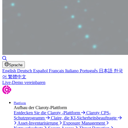
Suche umschalten
Sprache
English
Deutsch
Español
Français
Italiano
Português
日本語
한국
어
繁體中文
Live-Demo vereinbaren
Plattform
Aufbau der Claroty-Plattform
Entdecken Sie die Claroty -Plattform
Claroty CPS-
Schutzprogramm
Claire, die KI-Sicherheitsbeauftragte
Asset-Inventarisierung
Exposure Management