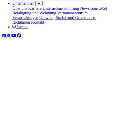
Unternehmen
Über uns
Karriere
Unternehmensführung
Newsroom
xCel-
Befähigung und -Schulung
Vertrauenszentrum
Veranstaltungen
Umwelt-, Sozial- und Governance-
Richtlinien
Kontakt
Suchen
LinkedIn
Twitter
YouTube
Facebook