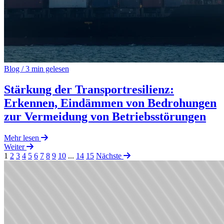
Blog
/
3 min gelesen
Stärkung der Transportresilienz:
Erkennen, Eindämmen von Bedrohungen
zur Vermeidung von Betriebsstörungen
Mehr lesen
Weiter
1
2
3
4
5
6
7
8
9
10
...
14
15
Nächste