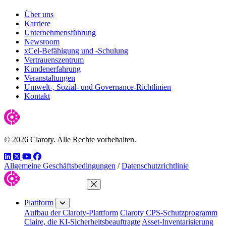
Über uns
Karriere
Unternehmensführung
Newsroom
xCel-Befähigung und -Schulung
Vertrauenszentrum
Kundenerfahrung
Veranstaltungen
Umwelt-, Sozial- und Governance-Richtlinien
Kontakt
© 2026 Claroty. Alle Rechte vorbehalten.
LinkedIn
Twitter
YouTube
Facebook
Allgemeine Geschäftsbedingungen
/
Datenschutzrichtlinie
Menü schließen
Plattform
Aufbau der Claroty-Plattform
Claroty CPS-Schutzprogramm
Claire, die KI-Sicherheitsbeauftragte
Asset-Inventarisierung