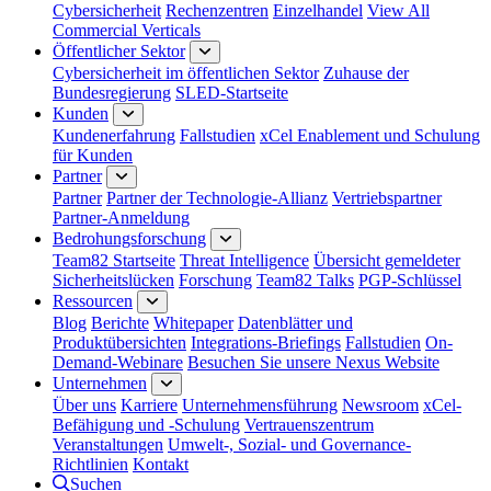
Cybersicherheit
Rechenzentren
Einzelhandel
View All
Commercial Verticals
Öffentlicher Sektor
Cybersicherheit im öffentlichen Sektor
Zuhause der
Bundesregierung
SLED-Startseite
Kunden
Kundenerfahrung
Fallstudien
xCel Enablement und Schulung
für Kunden
Partner
Partner
Partner der Technologie-Allianz
Vertriebspartner
Partner-Anmeldung
Bedrohungsforschung
Team82 Startseite
Threat Intelligence
Übersicht gemeldeter
Sicherheitslücken
Forschung
Team82 Talks
PGP-Schlüssel
Ressourcen
Blog
Berichte
Whitepaper
Datenblätter und
Produktübersichten
Integrations-Briefings
Fallstudien
On-
Demand-Webinare
Besuchen Sie unsere Nexus Website
Unternehmen
Über uns
Karriere
Unternehmensführung
Newsroom
xCel-
Befähigung und -Schulung
Vertrauenszentrum
Veranstaltungen
Umwelt-, Sozial- und Governance-
Richtlinien
Kontakt
Suchen