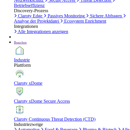
Netzwerkschutz
Secure Access
Threat Detection
Betriebseffizienz
Discovery-Prozess
Claroty Edge
Passives Monitoring
Sichere Abfragen
Analyse der Projektdatei
Ecosystem Enrichment
Integrationen
Alle Integrationen anzeigen
Branchen
Industrie
Plattform
Claroty xDome
Claroty xDome Secure Access
Claroty Continuous Threat Detection (CTD)
Industriezweige
Automotive
Food & Beverage
Pharma & Biotech
Alle