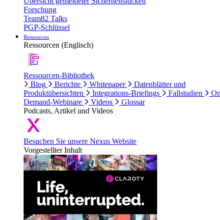
Übersicht gemeldeter Sicherheitslücken
Forschung
Team82 Talks
PGP-Schlüssel
Ressourcen
Ressourcen (Englisch)
Ressourcen-Bibliothek
Blog
Berichte
Whitepaper
Datenblätter und
Produktübersichten
Integrations-Briefings
Fallstudien
On
Demand-Webinare
Videos
Glossar
Podcasts, Artikel und Videos
Besuchen Sie unsere Nexus Website
Vorgestellter Inhalt