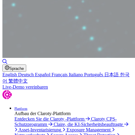
Suche umschalten
Sprache
English
Deutsch
Español
Français
Italiano
Português
日本語
한국
어
繁體中文
Live-Demo vereinbaren
Plattform
Aufbau der Claroty-Plattform
Entdecken Sie die Claroty -Plattform
Claroty CPS-
Schutzprogramm
Claire, die KI-Sicherheitsbeauftragte
Asset-Inventarisierung
Exposure Management