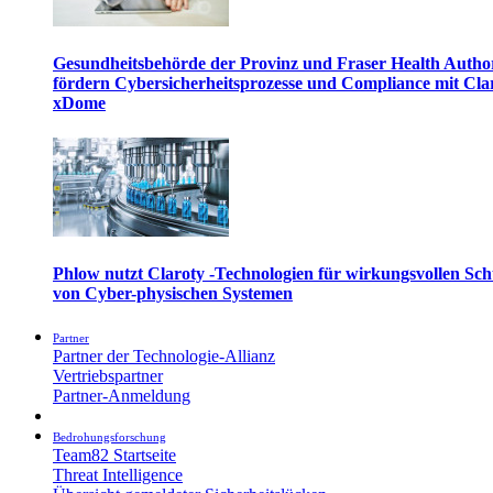
Gesundheitsbehörde der Provinz und Fraser Health Autho
fördern Cybersicherheitsprozesse und Compliance mit Cla
xDome
Phlow nutzt Claroty -Technologien für wirkungsvollen Sch
von Cyber-physischen Systemen
Partner
Partner der Technologie-Allianz
Vertriebspartner
Partner-Anmeldung
Bedrohungsforschung
Team82 Startseite
Threat Intelligence