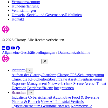
Vertrauenszentrum
Kundenerfahrung
Veranstaltungen
Umwelt-, Sozial- und Governance-Richtlinien
Kontakt
© 2026 Claroty. Alle Rechte vorbehalten.
LinkedIn
Twitter
YouTube
Facebook
Allgemeine Geschäftsbedingungen
/
Datenschutzrichtlinie
Menü schließen
Plattform
Aufbau der Claroty-Plattform
Claroty CPS-Schutzprogramm
Claire, die KI-Sicherheitsbeauftragte
Asset-Inventarisierung
Exposure Management
Netzwerkschutz
Secure Access
Threat
Detection
Betriebseffizienz
Integrationen
Branchen
Industielle Cybersicherheit
Automotive
Food & Beverage
Pharma & Biotech
View All Industrial Verticals
Cybersicherheit im Gesundheitswesen
Kommerzielle