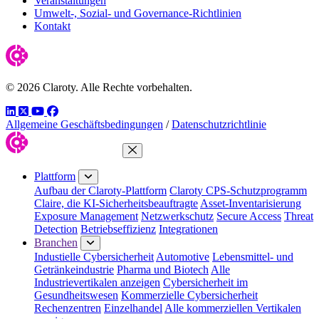
Veranstaltungen
Umwelt-, Sozial- und Governance-Richtlinien
Kontakt
© 2026 Claroty. Alle Rechte vorbehalten.
LinkedIn
Twitter
YouTube
Facebook
Allgemeine Geschäftsbedingungen
/
Datenschutzrichtlinie
Menü schließen
Plattform
Aufbau der Claroty-Plattform
Claroty CPS-Schutzprogramm
Claire, die KI-Sicherheitsbeauftragte
Asset-Inventarisierung
Exposure Management
Netzwerkschutz
Secure Access
Threat
Detection
Betriebseffizienz
Integrationen
Branchen
Industielle Cybersicherheit
Automotive
Lebensmittel- und
Getränkeindustrie
Pharma und Biotech
Alle
Industrievertikalen anzeigen
Cybersicherheit im
Gesundheitswesen
Kommerzielle Cybersicherheit
Rechenzentren
Einzelhandel
Alle kommerziellen Vertikalen