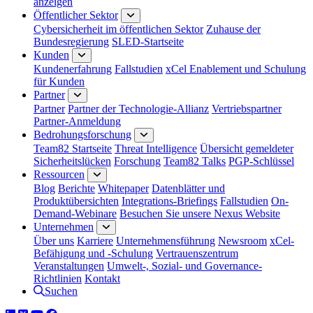
anzeigen
Öffentlicher Sektor
Cybersicherheit im öffentlichen Sektor
Zuhause der
Bundesregierung
SLED-Startseite
Kunden
Kundenerfahrung
Fallstudien
xCel Enablement und Schulung
für Kunden
Partner
Partner
Partner der Technologie-Allianz
Vertriebspartner
Partner-Anmeldung
Bedrohungsforschung
Team82 Startseite
Threat Intelligence
Übersicht gemeldeter
Sicherheitslücken
Forschung
Team82 Talks
PGP-Schlüssel
Ressourcen
Blog
Berichte
Whitepaper
Datenblätter und
Produktübersichten
Integrations-Briefings
Fallstudien
On-
Demand-Webinare
Besuchen Sie unsere Nexus Website
Unternehmen
Über uns
Karriere
Unternehmensführung
Newsroom
xCel-
Befähigung und -Schulung
Vertrauenszentrum
Veranstaltungen
Umwelt-, Sozial- und Governance-
Richtlinien
Kontakt
Suchen