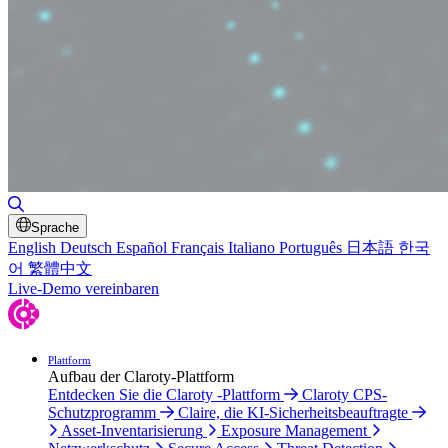
Suche umschalten
Sprache
English
Deutsch
Español
Français
Italiano
Português
日本語
한국
어
繁體中文
Live-Demo vereinbaren
Plattform
Aufbau der Claroty-Plattform
Entdecken Sie die Claroty -Plattform
Claroty CPS-
Schutzprogramm
Claire, die KI-Sicherheitsbeauftragte
Asset-Inventarisierung
Exposure Management