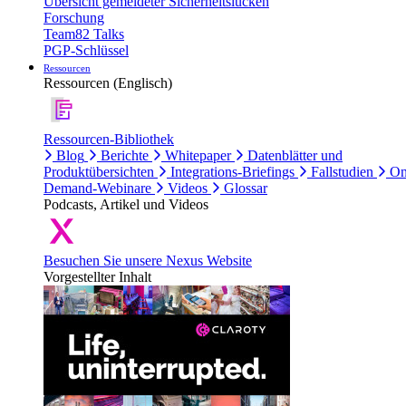
Übersicht gemeldeter Sicherheitslücken
Forschung
Team82 Talks
PGP-Schlüssel
Ressourcen
Ressourcen (Englisch)
Ressourcen-Bibliothek
Blog
Berichte
Whitepaper
Datenblätter und
Produktübersichten
Integrations-Briefings
Fallstudien
On
Demand-Webinare
Videos
Glossar
Podcasts, Artikel und Videos
Besuchen Sie unsere Nexus Website
Vorgestellter Inhalt