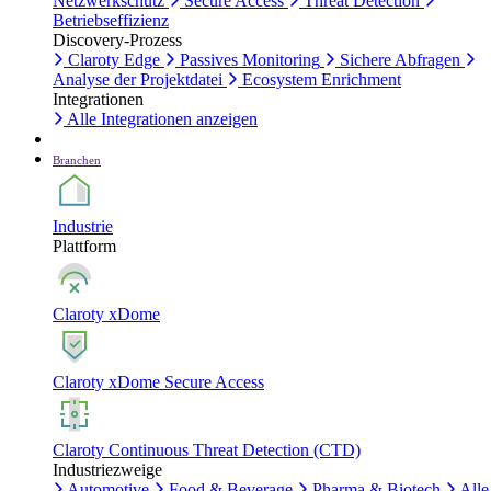
Netzwerkschutz
Secure Access
Threat Detection
Betriebseffizienz
Discovery-Prozess
Claroty Edge
Passives Monitoring
Sichere Abfragen
Analyse der Projektdatei
Ecosystem Enrichment
Integrationen
Alle Integrationen anzeigen
Branchen
Industrie
Plattform
Claroty xDome
Claroty xDome Secure Access
Claroty Continuous Threat Detection (CTD)
Industriezweige
Automotive
Food & Beverage
Pharma & Biotech
Alle