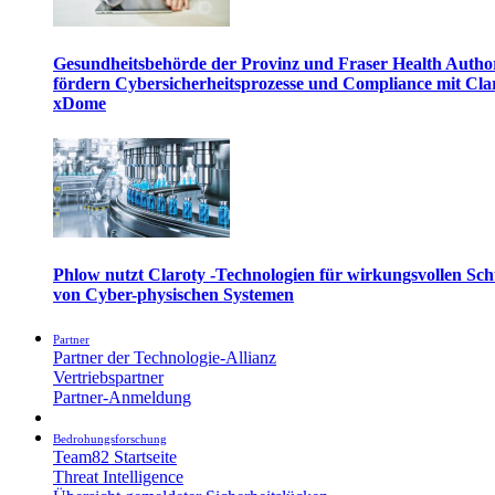
Gesundheitsbehörde der Provinz und Fraser Health Autho
fördern Cybersicherheitsprozesse und Compliance mit Cla
xDome
Phlow nutzt Claroty -Technologien für wirkungsvollen Sch
von Cyber-physischen Systemen
Partner
Partner der Technologie-Allianz
Vertriebspartner
Partner-Anmeldung
Bedrohungsforschung
Team82 Startseite
Threat Intelligence