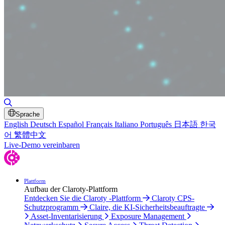
Suche umschalten
Sprache
English
Deutsch
Español
Français
Italiano
Português
日本語
한국
어
繁體中文
Live-Demo vereinbaren
Plattform
Aufbau der Claroty-Plattform
Entdecken Sie die Claroty -Plattform
Claroty CPS-
Schutzprogramm
Claire, die KI-Sicherheitsbeauftragte
Asset-Inventarisierung
Exposure Management