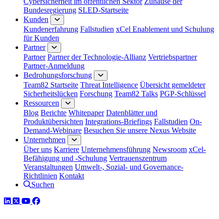
Cybersicherheit im öffentlichen Sektor
Zuhause der
Bundesregierung
SLED-Startseite
Kunden
Kundenerfahrung
Fallstudien
xCel Enablement und Schulung
für Kunden
Partner
Partner
Partner der Technologie-Allianz
Vertriebspartner
Partner-Anmeldung
Bedrohungsforschung
Team82 Startseite
Threat Intelligence
Übersicht gemeldeter
Sicherheitslücken
Forschung
Team82 Talks
PGP-Schlüssel
Ressourcen
Blog
Berichte
Whitepaper
Datenblätter und
Produktübersichten
Integrations-Briefings
Fallstudien
On-
Demand-Webinare
Besuchen Sie unsere Nexus Website
Unternehmen
Über uns
Karriere
Unternehmensführung
Newsroom
xCel-
Befähigung und -Schulung
Vertrauenszentrum
Veranstaltungen
Umwelt-, Sozial- und Governance-
Richtlinien
Kontakt
Suchen
LinkedIn
Twitter
YouTube
Facebook