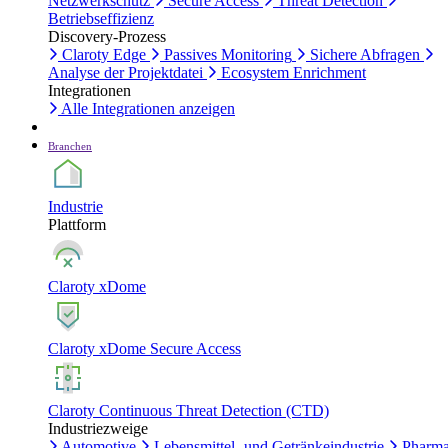
Netzwerkschutz
Secure Access
Threat Detection
Betriebseffizienz
Discovery-Prozess
Claroty Edge
Passives Monitoring
Sichere Abfragen
Analyse der Projektdatei
Ecosystem Enrichment
Integrationen
Alle Integrationen anzeigen
Branchen
Industrie
Plattform
Claroty xDome
Claroty xDome Secure Access
Claroty Continuous Threat Detection (CTD)
Industriezweige
Automotive
Lebensmittel- und Getränkeindustrie
Pharma