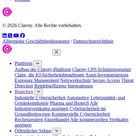
© 2026 Claroty. Alle Rechte vorbehalten.
LinkedIn
Twitter
YouTube
Facebook
Allgemeine Geschäftsbedingungen
/
Datenschutzrichtlinie
Menü schließen
Plattform
Aufbau der Claroty-Plattform
Claroty CPS-Schutzprogramm
Claire, die KI-Sicherheitsbeauftragte
Asset-Inventarisierung
Exposure Management
Netzwerkschutz
Secure Access
Threat
Detection
Betriebseffizienz
Integrationen
Branchen
Industielle Cybersicherheit
Automotive
Lebensmittel- und
Getränkeindustrie
Pharma und Biotech
Alle
Industrievertikalen anzeigen
Cybersicherheit im
Gesundheitswesen
Kommerzielle Cybersicherheit
Rechenzentren
Einzelhandel
Alle kommerziellen Vertikalen
anzeigen
Öffentlicher Sektor