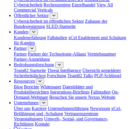
Cybersicherheit
Rechenzentren
Einzelhandel
View All
Commercial Verticals
Öffentlicher Sektor
Cybersicherheit im öffentlichen Sektor
Zuhause der
Bundesregierung
SLED-Startseite
Kunden
Kundenerfahrung
Fallstudien
xCel Enablement und Schulung
für Kunden
Partner
Partner
Partner der Technologie-Allianz
Vertriebspartner
Partner-Anmeldung
Bedrohungsforschung
Team82 Startseite
Threat Intelligence
Übersicht gemeldeter
Sicherheitslücken
Forschung
Team82 Talks
PGP-Schlüssel
Ressourcen
Blog
Berichte
Whitepaper
Datenblätter und
Produktübersichten
Integrations-Briefings
Fallstudien
On-
Demand-Webinare
Besuchen Sie unsere Nexus Website
Unternehmen
Über uns
Karriere
Unternehmensführung
Newsroom
xCel-
Befähigung und -Schulung
Vertrauenszentrum
Veranstaltungen
Umwelt-, Sozial- und Governance-
Richtlinien
Kontakt