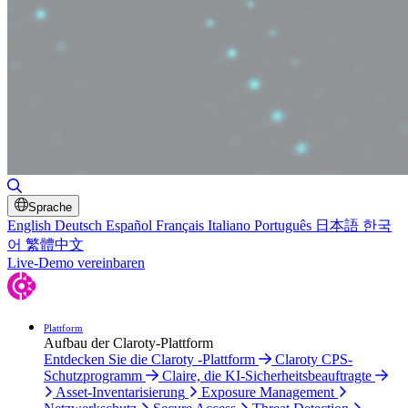
Suche umschalten
Sprache
English
Deutsch
Español
Français
Italiano
Português
日本語
한국
어
繁體中文
Live-Demo vereinbaren
Plattform
Aufbau der Claroty-Plattform
Entdecken Sie die Claroty -Plattform
Claroty CPS-
Schutzprogramm
Claire, die KI-Sicherheitsbeauftragte
Asset-Inventarisierung
Exposure Management