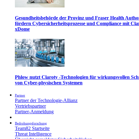
Gesundheitsbehörde der Provinz und Fraser Health Autho
fördern Cybersicherheitsprozesse und Compliance mit Cla
xDome
Phlow nutzt Claroty -Technologien für wirkungsvollen Sch
von Cyber-physischen Systemen
Partner
Partner der Technologie-Allianz
Vertriebspartner
Partner-Anmeldung
Bedrohungsforschung
Team82 Startseite
Threat Intelligence