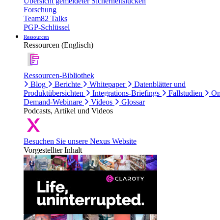
Übersicht gemeldeter Sicherheitslücken
Forschung
Team82 Talks
PGP-Schlüssel
Ressourcen
Ressourcen (Englisch)
Ressourcen-Bibliothek
Blog
Berichte
Whitepaper
Datenblätter und
Produktübersichten
Integrations-Briefings
Fallstudien
On
Demand-Webinare
Videos
Glossar
Podcasts, Artikel und Videos
Besuchen Sie unsere Nexus Website
Vorgestellter Inhalt