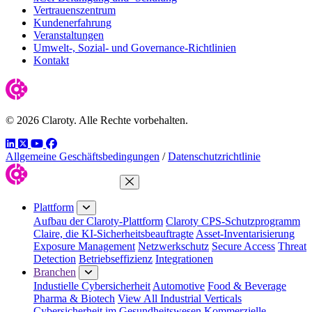
Vertrauenszentrum
Kundenerfahrung
Veranstaltungen
Umwelt-, Sozial- und Governance-Richtlinien
Kontakt
© 2026 Claroty. Alle Rechte vorbehalten.
LinkedIn
Twitter
YouTube
Facebook
Allgemeine Geschäftsbedingungen
/
Datenschutzrichtlinie
Menü schließen
Plattform
Aufbau der Claroty-Plattform
Claroty CPS-Schutzprogramm
Claire, die KI-Sicherheitsbeauftragte
Asset-Inventarisierung
Exposure Management
Netzwerkschutz
Secure Access
Threat
Detection
Betriebseffizienz
Integrationen
Branchen
Industielle Cybersicherheit
Automotive
Food & Beverage
Pharma & Biotech
View All Industrial Verticals
Cybersicherheit im Gesundheitswesen
Kommerzielle