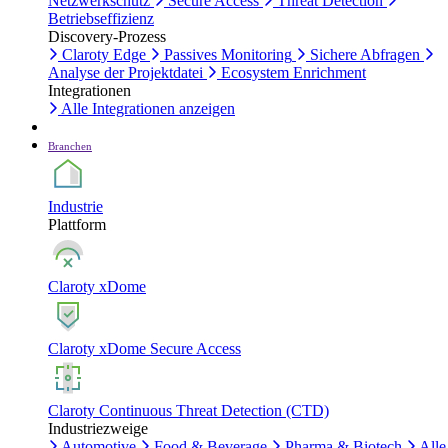
Netzwerkschutz
Secure Access
Threat Detection
Betriebseffizienz
Discovery-Prozess
Claroty Edge
Passives Monitoring
Sichere Abfragen
Analyse der Projektdatei
Ecosystem Enrichment
Integrationen
Alle Integrationen anzeigen
Branchen
Industrie
Plattform
Claroty xDome
Claroty xDome Secure Access
Claroty Continuous Threat Detection (CTD)
Industriezweige
Automotive
Food & Beverage
Pharma & Biotech
Alle