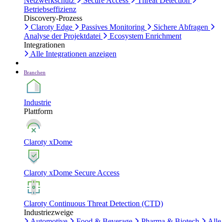
Netzwerkschutz
Secure Access
Threat Detection
Betriebseffizienz
Discovery-Prozess
Claroty Edge
Passives Monitoring
Sichere Abfragen
Analyse der Projektdatei
Ecosystem Enrichment
Integrationen
Alle Integrationen anzeigen
Branchen
Industrie
Plattform
Claroty xDome
Claroty xDome Secure Access
Claroty Continuous Threat Detection (CTD)
Industriezweige
Automotive
Food & Beverage
Pharma & Biotech
Alle