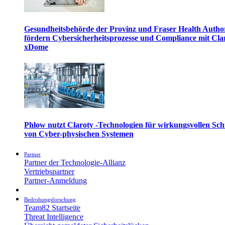
Gesundheitsbehörde der Provinz und Fraser Health Autho
fördern Cybersicherheitsprozesse und Compliance mit Cla
xDome
Phlow nutzt Claroty -Technologien für wirkungsvollen Sch
von Cyber-physischen Systemen
Partner
Partner der Technologie-Allianz
Vertriebspartner
Partner-Anmeldung
Bedrohungsforschung
Team82 Startseite
Threat Intelligence