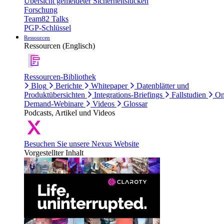
Übersicht gemeldeter Sicherheitslücken
Forschung
Team82 Talks
PGP-Schlüssel
Ressourcen
Ressourcen (Englisch)
Ressourcen-Bibliothek
Blog
Berichte
Whitepaper
Datenblätter und
Produktübersichten
Integrations-Briefings
Fallstudien
On
Demand-Webinare
Videos
Glossar
Podcasts, Artikel und Videos
Besuchen Sie unsere Nexus Website
Vorgestellter Inhalt