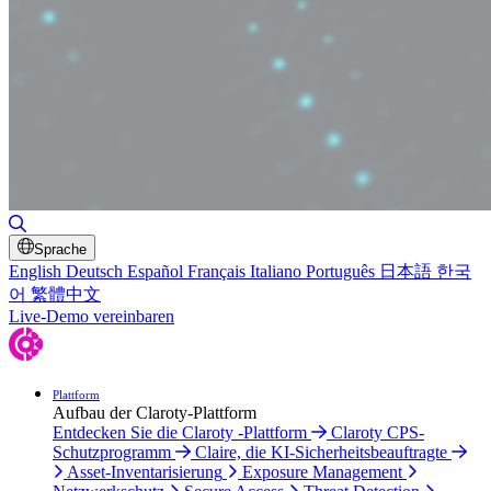
Suche umschalten
Sprache
English
Deutsch
Español
Français
Italiano
Português
日本語
한국
어
繁體中文
Live-Demo vereinbaren
Plattform
Aufbau der Claroty-Plattform
Entdecken Sie die Claroty -Plattform
Claroty CPS-
Schutzprogramm
Claire, die KI-Sicherheitsbeauftragte
Asset-Inventarisierung
Exposure Management