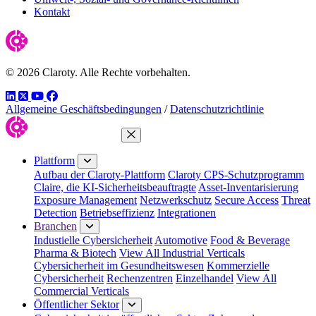
Kontakt
© 2026 Claroty. Alle Rechte vorbehalten.
LinkedIn
Twitter
YouTube
Facebook
Allgemeine Geschäftsbedingungen
/
Datenschutzrichtlinie
Menü schließen
Plattform
Aufbau der Claroty-Plattform
Claroty CPS-Schutzprogramm
Claire, die KI-Sicherheitsbeauftragte
Asset-Inventarisierung
Exposure Management
Netzwerkschutz
Secure Access
Threat
Detection
Betriebseffizienz
Integrationen
Branchen
Industielle Cybersicherheit
Automotive
Food & Beverage
Pharma & Biotech
View All Industrial Verticals
Cybersicherheit im Gesundheitswesen
Kommerzielle
Cybersicherheit
Rechenzentren
Einzelhandel
View All
Commercial Verticals
Öffentlicher Sektor