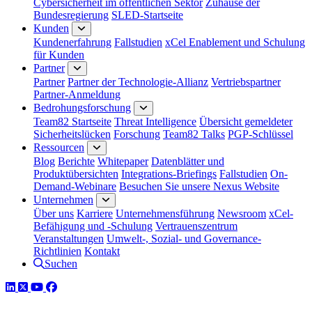
Cybersicherheit im öffentlichen Sektor
Zuhause der
Bundesregierung
SLED-Startseite
Kunden
Kundenerfahrung
Fallstudien
xCel Enablement und Schulung
für Kunden
Partner
Partner
Partner der Technologie-Allianz
Vertriebspartner
Partner-Anmeldung
Bedrohungsforschung
Team82 Startseite
Threat Intelligence
Übersicht gemeldeter
Sicherheitslücken
Forschung
Team82 Talks
PGP-Schlüssel
Ressourcen
Blog
Berichte
Whitepaper
Datenblätter und
Produktübersichten
Integrations-Briefings
Fallstudien
On-
Demand-Webinare
Besuchen Sie unsere Nexus Website
Unternehmen
Über uns
Karriere
Unternehmensführung
Newsroom
xCel-
Befähigung und -Schulung
Vertrauenszentrum
Veranstaltungen
Umwelt-, Sozial- und Governance-
Richtlinien
Kontakt
Suchen
LinkedIn
Twitter
YouTube
Facebook