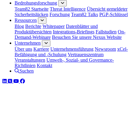
Bedrohungsforschung
Team82 Startseite
Threat Intelligence
Übersicht gemeldeter
Sicherheitslücken
Forschung
Team82 Talks
PGP-Schlüssel
Ressourcen
Blog
Berichte
Whitepaper
Datenblätter und
Produktübersichten
Integrations-Briefings
Fallstudien
On-
Demand-Webinare
Besuchen Sie unsere Nexus Website
Unternehmen
Über uns
Karriere
Unternehmensführung
Newsroom
xCel-
Befähigung und -Schulung
Vertrauenszentrum
Veranstaltungen
Umwelt-, Sozial- und Governance-
Richtlinien
Kontakt
Suchen
LinkedIn
Twitter
YouTube
Facebook