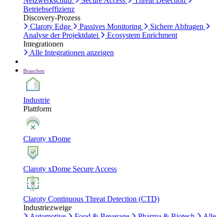
Netzwerkschutz
Secure Access
Threat Detection
Betriebseffizienz
Discovery-Prozess
Claroty Edge
Passives Monitoring
Sichere Abfragen
Analyse der Projektdatei
Ecosystem Enrichment
Integrationen
Alle Integrationen anzeigen
Branchen
Industrie
Plattform
Claroty xDome
Claroty xDome Secure Access
Claroty Continuous Threat Detection (CTD)
Industriezweige
Automotive
Food & Beverage
Pharma & Biotech
Alle