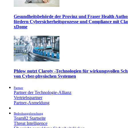
Gesundheitsbehörde der Provinz und Fraser Health Autho
fördern Cybersicherheitsprozesse und Compliance mit Cla
xDome
Phlow nutzt Claroty -Technologien für wirkungsvollen Sch
von Cyber-physischen Systemen
Partner
Partner der Technologie-Allianz
Vertriebspartner
Partner-Anmeldung
Bedrohungsforschung
Team82 Startseite
Threat Intelligence