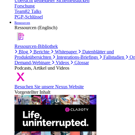
Übersicht gemeldeter Sicherheitslücken
Forschung
Team82 Talks
PGP-Schlüssel
Ressourcen
Ressourcen (Englisch)
Ressourcen-Bibliothek
Blog
Berichte
Whitepaper
Datenblätter und
Produktübersichten
Integrations-Briefings
Fallstudien
On
Demand-Webinare
Videos
Glossar
Podcasts, Artikel und Videos
Besuchen Sie unsere Nexus Website
Vorgestellter Inhalt