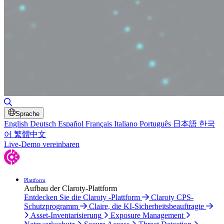
Suche umschalten
Sprache
English
Deutsch
Español
Français
Italiano
Português
日本語
한국
어
繁體中文
Live-Demo vereinbaren
Plattform
Aufbau der Claroty-Plattform
Entdecken Sie die Claroty -Plattform
Claroty CPS-
Schutzprogramm
Claire, die KI-Sicherheitsbeauftragte
Asset-Inventarisierung
Exposure Management