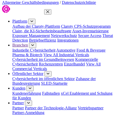
Allgemeine Geschäftsbedingungen
/
Datenschutzrichtlinie
Menü schließen
Plattform
Aufbau der Claroty-Plattform
Claroty CPS-Schutzprogramm
Claire, die KI-Sicherheitsbeauftragte
Asset-Inventarisierung
Exposure Management
Netzwerkschutz
Secure Access
Threat
Detection
Betriebseffizienz
Integrationen
Branchen
Industielle Cybersicherheit
Automotive
Food & Beverage
Pharma & Biotech
View All Industrial Verticals
Cybersicherheit im Gesundheitswesen
Kommerzielle
Cybersicherheit
Rechenzentren
Einzelhandel
View All
Commercial Verticals
Öffentlicher Sektor
Cybersicherheit im öffentlichen Sektor
Zuhause der
Bundesregierung
SLED-Startseite
Kunden
Kundenerfahrung
Fallstudien
xCel Enablement und Schulung
für Kunden
Partner
Partner
Partner der Technologie-Allianz
Vertriebspartner
Partner-Anmeldung