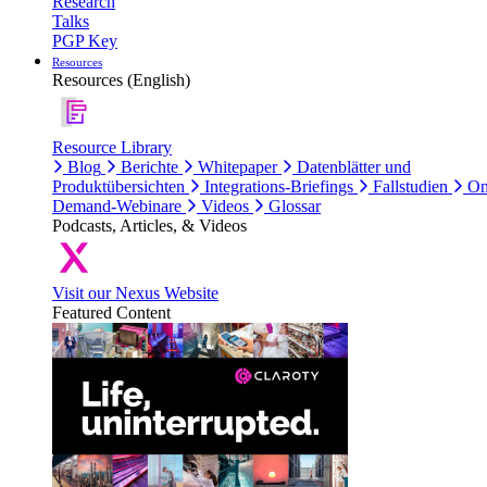
Research
Talks
PGP Key
Resources
Resources (English)
Resource Library
Blog
Berichte
Whitepaper
Datenblätter und
Produktübersichten
Integrations-Briefings
Fallstudien
On
Demand-Webinare
Videos
Glossar
Podcasts, Articles, & Videos
Visit our Nexus Website
Featured Content