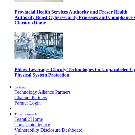
Provincial Health Services Authority and Fraser Health
Authority Boost Cybersecurity Processes and Compliance 
Claroty xDome
Phlow Leverages Claroty Technologies for Unparalleled C
Physical System Protection
Partners
Technology Alliance Partners
Channel Partners
Partner Login
Threat Research
Team82 Home
Threat Intelligence
Vulnerability Disclosure Dashboard