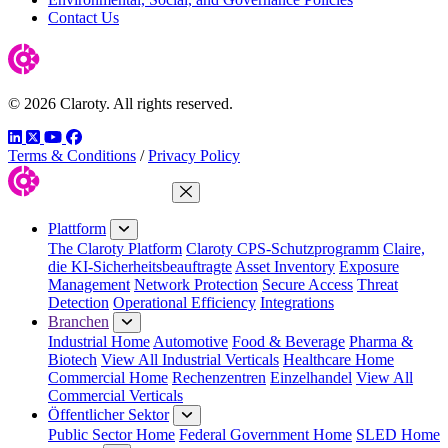
Contact Us
© 2026 Claroty. All rights reserved.
LinkedIn
Twitter
YouTube
Facebook
Terms & Conditions
/
Privacy Policy
Menü schließen
Plattform
The Claroty Platform
Claroty CPS-Schutzprogramm
Claire,
die KI-Sicherheitsbeauftragte
Asset Inventory
Exposure
Management
Network Protection
Secure Access
Threat
Detection
Operational Efficiency
Integrations
Branchen
Industrial Home
Automotive
Food & Beverage
Pharma &
Biotech
View All Industrial Verticals
Healthcare Home
Commercial Home
Rechenzentren
Einzelhandel
View All
Commercial Verticals
Öffentlicher Sektor
Public Sector Home
Federal Government Home
SLED Home