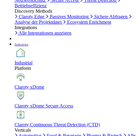
Netzwerkschutz
Secure Access
Threat Detection
Betriebseffizienz
Discovery Methods
Claroty Edge
Passives Monitoring
Sichere Abfragen
Analyse der Projektdatei
Ecosystem Enrichment
Integrations
Alle Integrationen anzeigen
Industries
Industrial
Platform
Claroty xDome
Claroty xDome Secure Access
Claroty Continuous Threat Detection (CTD)
Verticals
Automotive
Food & Beverage
Pharma & Biotech
Alle