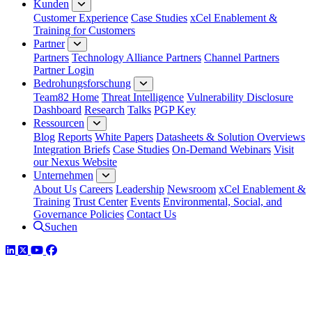
Kunden
Customer Experience
Case Studies
xCel Enablement &
Training for Customers
Partner
Partners
Technology Alliance Partners
Channel Partners
Partner Login
Bedrohungsforschung
Team82 Home
Threat Intelligence
Vulnerability Disclosure
Dashboard
Research
Talks
PGP Key
Ressourcen
Blog
Reports
White Papers
Datasheets & Solution Overviews
Integration Briefs
Case Studies
On-Demand Webinars
Visit
our Nexus Website
Unternehmen
About Us
Careers
Leadership
Newsroom
xCel Enablement &
Training
Trust Center
Events
Environmental, Social, and
Governance Policies
Contact Us
Suchen
LinkedIn
Twitter
YouTube
Facebook