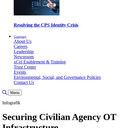
Resolving the CPS Identity Crisis
Company
About Us
Careers
Leadership
Newsroom
xCel Enablement & Training
Trust Center
Events
Environmental, Social, and Governance Policies
Contact Us
Suche umschalten
Menu
Infografik
Securing Civilian Agency OT
Infrastructure