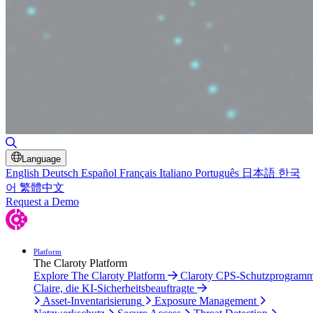
Suche umschalten
Language
English
Deutsch
Español
Français
Italiano
Português
日本語
한국
어
繁體中文
Request a Demo
Platform
The Claroty Platform
Explore The Claroty Platform
Claroty CPS-Schutzprogram
Claire, die KI-Sicherheitsbeauftragte
Asset-Inventarisierung
Exposure Management