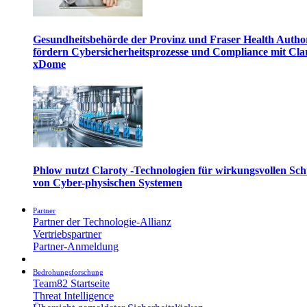
Gesundheitsbehörde der Provinz und Fraser Health Autho
fördern Cybersicherheitsprozesse und Compliance mit Cla
xDome
Phlow nutzt Claroty -Technologien für wirkungsvollen Sch
von Cyber-physischen Systemen
Partner
Partner der Technologie-Allianz
Vertriebspartner
Partner-Anmeldung
Bedrohungsforschung
Team82 Startseite
Threat Intelligence