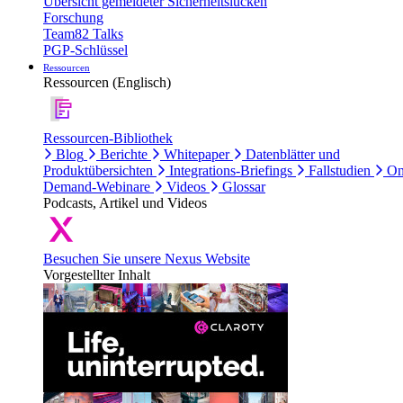
Übersicht gemeldeter Sicherheitslücken
Forschung
Team82 Talks
PGP-Schlüssel
Ressourcen
Ressourcen (Englisch)
Ressourcen-Bibliothek
Blog
Berichte
Whitepaper
Datenblätter und
Produktübersichten
Integrations-Briefings
Fallstudien
On
Demand-Webinare
Videos
Glossar
Podcasts, Artikel und Videos
Besuchen Sie unsere Nexus Website
Vorgestellter Inhalt