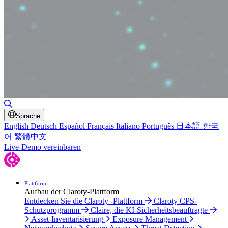
Suche umschalten
Sprache
English
Deutsch
Español
Français
Italiano
Português
日本語
한국
어
繁體中文
Live-Demo vereinbaren
Plattform
Aufbau der Claroty-Plattform
Entdecken Sie die Claroty -Plattform
Claroty CPS-
Schutzprogramm
Claire, die KI-Sicherheitsbeauftragte
Asset-Inventarisierung
Exposure Management