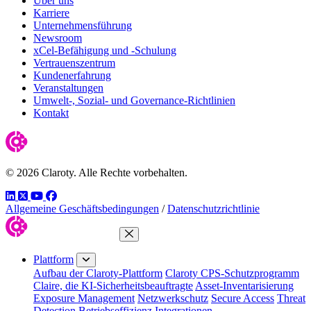
Über uns
Karriere
Unternehmensführung
Newsroom
xCel-Befähigung und -Schulung
Vertrauenszentrum
Kundenerfahrung
Veranstaltungen
Umwelt-, Sozial- und Governance-Richtlinien
Kontakt
© 2026 Claroty. Alle Rechte vorbehalten.
LinkedIn
Twitter
YouTube
Facebook
Allgemeine Geschäftsbedingungen
/
Datenschutzrichtlinie
Menü schließen
Plattform
Aufbau der Claroty-Plattform
Claroty CPS-Schutzprogramm
Claire, die KI-Sicherheitsbeauftragte
Asset-Inventarisierung
Exposure Management
Netzwerkschutz
Secure Access
Threat
Detection
Betriebseffizienz
Integrationen