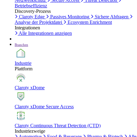
Netzwerkschutz
Secure Access
Threat Detection
Betriebseffizienz
Discovery-Prozess
Claroty Edge
Passives Monitoring
Sichere Abfragen
Analyse der Projektdatei
Ecosystem Enrichment
Integrationen
Alle Integrationen anzeigen
Branchen
Industrie
Plattform
Claroty xDome
Claroty xDome Secure Access
Claroty Continuous Threat Detection (CTD)
Industriezweige
Automotive
Food & Beverage
Pharma & Biotech
Alle