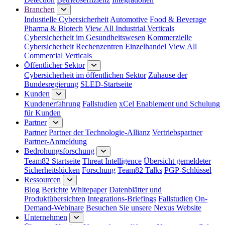
Branchen
Industielle Cybersicherheit
Automotive
Food & Beverage
Pharma & Biotech
View All Industrial Verticals
Cybersicherheit im Gesundheitswesen
Kommerzielle
Cybersicherheit
Rechenzentren
Einzelhandel
View All
Commercial Verticals
Öffentlicher Sektor
Cybersicherheit im öffentlichen Sektor
Zuhause der
Bundesregierung
SLED-Startseite
Kunden
Kundenerfahrung
Fallstudien
xCel Enablement und Schulung
für Kunden
Partner
Partner
Partner der Technologie-Allianz
Vertriebspartner
Partner-Anmeldung
Bedrohungsforschung
Team82 Startseite
Threat Intelligence
Übersicht gemeldeter
Sicherheitslücken
Forschung
Team82 Talks
PGP-Schlüssel
Ressourcen
Blog
Berichte
Whitepaper
Datenblätter und
Produktübersichten
Integrations-Briefings
Fallstudien
On-
Demand-Webinare
Besuchen Sie unsere Nexus Website
Unternehmen