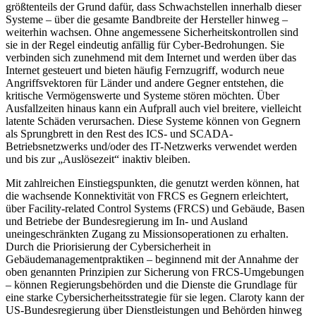
größtenteils der Grund dafür, dass Schwachstellen innerhalb dieser
Systeme – über die gesamte Bandbreite der Hersteller hinweg –
weiterhin wachsen. Ohne angemessene Sicherheitskontrollen sind
sie in der Regel eindeutig anfällig für Cyber-Bedrohungen. Sie
verbinden sich zunehmend mit dem Internet und werden über das
Internet gesteuert und bieten häufig Fernzugriff, wodurch neue
Angriffsvektoren für Länder und andere Gegner entstehen, die
kritische Vermögenswerte und Systeme stören möchten. Über
Ausfallzeiten hinaus kann ein Aufprall auch viel breitere, vielleicht
latente Schäden verursachen. Diese Systeme können von Gegnern
als Sprungbrett in den Rest des ICS- und SCADA-
Betriebsnetzwerks und/oder des IT-Netzwerks verwendet werden
und bis zur „Auslösezeit“ inaktiv bleiben.
Mit zahlreichen Einstiegspunkten, die genutzt werden können, hat
die wachsende Konnektivität von FRCS es Gegnern erleichtert,
über Facility-related Control Systems (FRCS) und Gebäude, Basen
und Betriebe der Bundesregierung im In- und Ausland
uneingeschränkten Zugang zu Missionsoperationen zu erhalten.
Durch die Priorisierung der Cybersicherheit in
Gebäudemanagementpraktiken – beginnend mit der Annahme der
oben genannten Prinzipien zur Sicherung von FRCS-Umgebungen
– können Regierungsbehörden und die Dienste die Grundlage für
eine starke Cybersicherheitsstrategie für sie legen. Claroty kann der
US-Bundesregierung über Dienstleistungen und Behörden hinweg