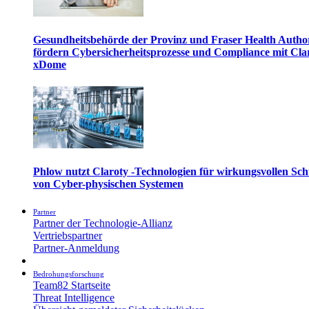
Gesundheitsbehörde der Provinz und Fraser Health Autho
fördern Cybersicherheitsprozesse und Compliance mit Cla
xDome
Phlow nutzt Claroty -Technologien für wirkungsvollen Sch
von Cyber-physischen Systemen
Partner
Partner der Technologie-Allianz
Vertriebspartner
Partner-Anmeldung
Bedrohungsforschung
Team82 Startseite
Threat Intelligence