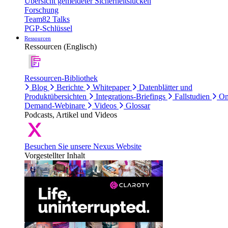
Übersicht gemeldeter Sicherheitslücken
Forschung
Team82 Talks
PGP-Schlüssel
Ressourcen
Ressourcen (Englisch)
Ressourcen-Bibliothek
Blog
Berichte
Whitepaper
Datenblätter und
Produktübersichten
Integrations-Briefings
Fallstudien
On
Demand-Webinare
Videos
Glossar
Podcasts, Artikel und Videos
Besuchen Sie unsere Nexus Website
Vorgestellter Inhalt