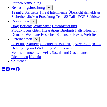
Partner-Anmeldung
Bedrohungsforschung
Team82 Startseite
Threat Intelligence
Übersicht gemeldeter
Sicherheitslücken
Forschung
Team82 Talks
PGP-Schlüssel
Ressourcen
Blog
Berichte
Whitepaper
Datenblätter und
Produktübersichten
Integrations-Briefings
Fallstudien
On-
Demand-Webinare
Besuchen Sie unsere Nexus Website
Unternehmen
Über uns
Karriere
Unternehmensführung
Newsroom
xCel-
Befähigung und -Schulung
Vertrauenszentrum
Veranstaltungen
Umwelt-, Sozial- und Governance-
Richtlinien
Kontakt
Suchen
LinkedIn
Twitter
YouTube
Facebook